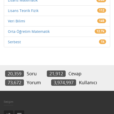
Lisans Matematik
Lisans Teorik Fizik
112
Veri Bilimi
145
Orta Öğretim Matematik
12.7k
Serbest
1k
20,359
Soru
21,912
Cevap
73,672
Yorum
3,974,997
Kullanıcı
İletişim