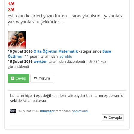
1/6
2/6
eşit olan kesirleri yazın lütfen ...sırasıyla olsun...yazanlara
yazmayanlara teşekkürler....
16 Şubat 2016
Orta Öğretim Matematik
kategorisinde
Buse
Öztimur
(
11
puan)
tarafından
soruldu
16 Şubat 2016
wertten
tarafından
düzenlendi
|
784
kez
görüntülendi
Cevap
Yorum
bunların hiçbiri eşit değil.kesirlerin alt(payda) kısımlarını eşitlersen.o
şekilde rahat bulursun
16 Şubat 2016
Kimyager
tarafından
yorumlandı
Cevapla