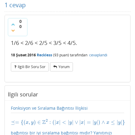
1
cevap
0
0
1/6 < 2/6 < 2/5 < 3/5 < 4/5.
18 Şubat 2016
Reckless
(
93
puan)
tarafından
cevaplandı
Ilgili Bir Soru Sor
Yorum
İlgili sorular
Fonksiyon ve Sıralama Bağıntısı İlişkisi
2
Z
⪯
=
{
(
,
)
∈
:
(
|
|
<
|
|
∨
|
|
=
|
|
)
∧
≤
|
|
}
⪯=
{
(
x
,
y
)
∈
Z
2
:
(
|
x
|
<
|
y
|
∨
|
x
|
=
|
y
|
)
∧
x
≤
|
y
|
}
x
y
x
y
x
y
x
y
bağıntısı bir iyi sıralama bağıntısı mıdır? Yanıtınızı