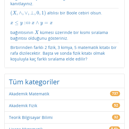
kanıtlayınız.
(
,
∧
,
∨
,
⊥
,
0
,
1
)
altılısı bir Boole cebiri olsun.
(
X
,
∧
,
∨
,
⊥
,
0
,
1
)
X
≤
:
⇔
∧
=
x
≤
y
:⇔
x
∧
y
=
x
x
y
x
y
x
bağıntısının
kümesi üzerinde bir kısmi sıralama
X
X
bağıntısı olduğunu gösteriniz.
Birbirinden farklı 2 fizik, 3 kimya, 5 matematik kitabı bir
rafa dizilecektir. Başta ve sonda fizik kitabı olmak
koşuluyla kaç farklı sıralama elde edilir?
Tüm kategoriler
Akademik Matematik
737
Akademik Fizik
52
Teorik Bilgisayar Bilimi
32
5.6k