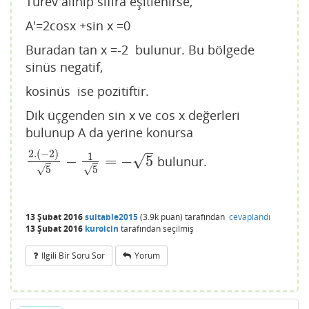
Türev alınıp sıfıra eşitlenirse,
A'=2cosx +sin x =0
Buradan tan x =-2 bulunur. Bu bölgede
sinüs negatif,
kosinüs ise pozitiftir.
Dik üçgenden sin x ve cos x değerleri
bulunup A da yerine konursa
–
2.
(
−
2
)
1
√
−
=
−
5
bulunur.
2.
(
−
2
)
5
−
1
5
=
−
5
√
√
5
5
13 Şubat 2016
suitable2015
(
3.9k
puan)
tarafından
cevaplandı
13 Şubat 2016
kuroicin
tarafından
seçilmiş
Ilgili Bir Soru Sor
Yorum