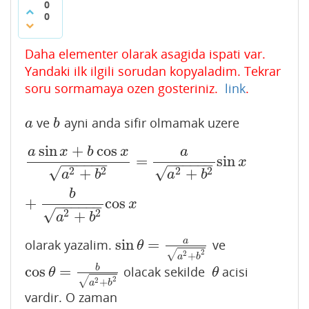
0
0
Daha elementer olarak asagida ispati var.
Yandaki ilk ilgili sorudan kopyaladim. Tekrar
soru sormamaya ozen gosteriniz.
link
.
ve
ayni anda sifir olmamak uzere
a
b
a
b
sin
+
cos
a
x
b
x
a
a
sin
x
+
b
cos
x
a
2
+
b
2
=
a
a
2
+
b
2
sin
x
+
b
a
2
+
b
2
cos
x
=
sin
x
−
−
−
−
−
−
−
−
−
−
−
−
√
√
2
2
2
2
+
+
a
b
a
b
b
+
cos
x
−
−
−
−
−
−
√
2
2
+
a
b
sin
=
a
olarak yazalim.
ve
sin
θ
=
a
a
2
+
b
2
θ
2
√
2
+
a
b
cos
=
b
olacak sekilde
acisi
cos
θ
=
b
a
2
+
b
2
θ
θ
θ
2
√
2
+
a
b
vardir. O zaman