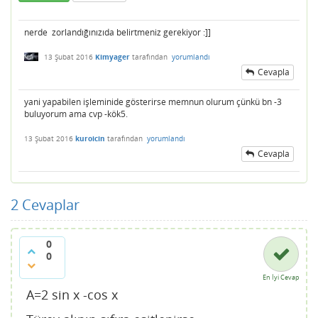
nerde zorlandığınızıda belirtmeniz gerekiyor :]]
13 Şubat 2016
Kimyager
tarafından
yorumlandı
Cevapla
yani yapabilen işleminide gösterirse memnun olurum çünkü bn -3
buluyorum ama cvp -kök5.
13 Şubat 2016
kuroicin
tarafından
yorumlandı
Cevapla
2
Cevaplar
0
0
En İyi Cevap
A=2 sin x -cos x