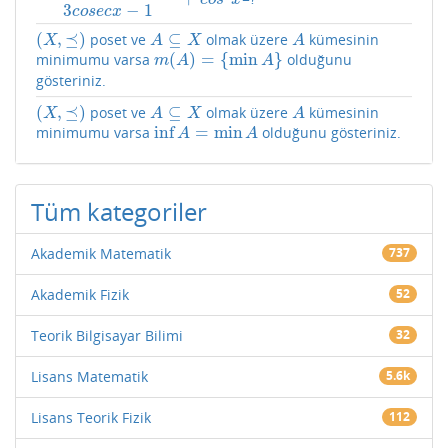
3
−
1
c
o
s
e
c
x
(
,
⪯
)
⊆
poset ve
olmak üzere
kümesinin
(
X
,
⪯
)
A
⊆
X
A
X
A
X
A
(
)
=
{
min
}
minimumu varsa
olduğunu
m
(
A
)
=
{
min
A
}
m
A
A
gösteriniz.
(
,
⪯
)
⊆
poset ve
olmak üzere
kümesinin
(
X
,
⪯
)
A
⊆
X
A
X
A
X
A
inf
=
min
minimumu varsa
olduğunu gösteriniz.
inf
A
=
min
A
A
A
Tüm kategoriler
Akademik Matematik
737
Akademik Fizik
52
Teorik Bilgisayar Bilimi
32
Lisans Matematik
5.6k
Lisans Teorik Fizik
112