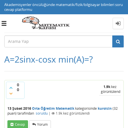
Akademisyenler öncülüğünde matematik/fizik/bilgisayar bilimleri soru
cevap platformu
Toggle
navigation
A=2sinx-cosx min(A)=?
0
1.9k
kez
0
görüntülendi
13 Şubat 2016
Orta Öğretim Matematik
kategorisinde
kuroicin
(
32
puan)
tarafından
soruldu
|
1.9k
kez görüntülendi
Cevap
Yorum