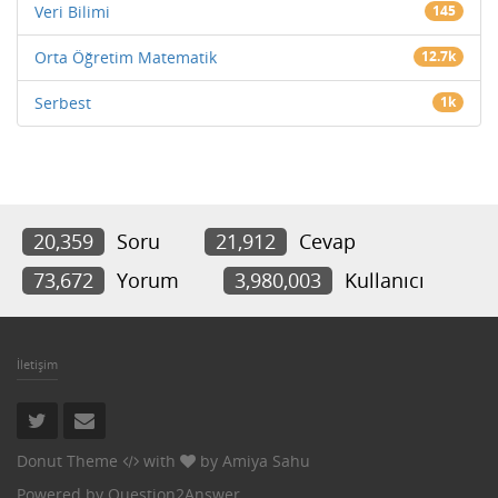
Veri Bilimi
145
Orta Öğretim Matematik
12.7k
Serbest
1k
20,359
Soru
21,912
Cevap
73,672
Yorum
3,980,003
Kullanıcı
İletişim
Donut Theme
with
by
Amiya Sahu
Powered by
Question2Answer