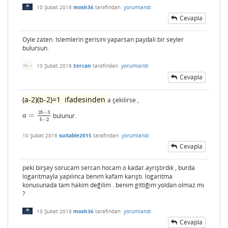
10 Şubat 2016
mosh36
tarafından
yorumlandı
Cevapla
Oyle zaten. Islemlerin gerisini yaparsan paydali bir seyler
bulursun.
10 Şubat 2016
Sercan
tarafından
yorumlandı
Cevapla
(a-2)(b-2)=1 ifadesinden
a çekilirse ,
2
−
3
b
=
bulunur.
a
=
2
b
−
3
b
−
2
a
−
2
b
10 Şubat 2016
suitable2015
tarafından
yorumlandı
Cevapla
peki birşey sorucam sercan hocam o kadar ayrıştırdık , burda
logaritmayla yapılınca benım kafam karıştı. logaritma
konusunada tam hakim değilim . benim gittiğim yoldan olmaz mı
?
10 Şubat 2016
mosh36
tarafından
yorumlandı
Cevapla