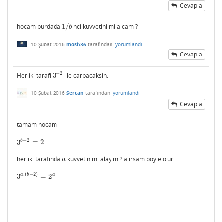
Cevapla
hocam burdada
1
/
nci kuvvetini mi alcam ?
1
/
b
b
10 Şubat 2016
mosh36
tarafından
yorumlandı
Cevapla
−
2
Her iki tarafi
3
ile carpacaksin.
3
−
2
10 Şubat 2016
Sercan
tarafından
yorumlandı
Cevapla
tamam hocam
−
2
b
3
=
2
3
b
−
2
=
2
her iki tarafında
kuvvetinimi alayım ? alırsam böyle olur
a
a
.
(
−
2
)
a
a
b
3
=
2
3
a
.
(
b
−
2
)
=
2
a