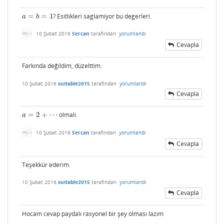
=
=
1
? Esitlikleri saglamiyor bu degerleri.
a
=
b
=
1
a
b
10 Şubat 2016
Sercan
tarafından
yorumlandı
Cevapla
Farkında değildim, düzelttim.
10 Şubat 2016
suitable2015
tarafından
yorumlandı
Cevapla
=
2
+
⋯
olmali.
a
=
2
+
⋯
a
10 Şubat 2016
Sercan
tarafından
yorumlandı
Cevapla
Teşekkür ederim.
10 Şubat 2016
suitable2015
tarafından
yorumlandı
Cevapla
Hocam cevap paydalı rasyonel bir şey olması lazım