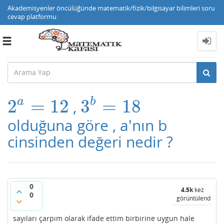
Akademisyenler öncülüğünde matematik/fizik/bilgisayar bilimleri soru
cevap platformu
Toggle
navigation
a
b
2
=
12
3
=
18
,
2
a
=
12
3
b
=
18
olduğuna göre , a'nın b
cinsinden değeri nedir ?
0
4.5k
kez
0
görüntülendi
sayıları çarpım olarak ifade ettim birbirine uygun hale