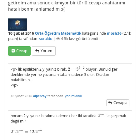
getirdim ama sonuc cıkmıyor bir türlü cevap anahtarımı
hatalı benmi anlamadım :((
10 Şubat 2016
Orta Öğretim Matematik
kategorisinde
mosh36
(
2.1k
puan)
tarafından
soruldu
|
4.5k
kez görüntülendi
Cevap
Yorum
−
2
b
<p> İlk eşitlikten 2 yi yalnız bırak.
2
=
3
oluyor. Bunu diğer
2
=
3
b
−
2
denklemde yerine yazarsan taban sadece 3 olur. Oradan
bulabilirsin.
</p>
10 Şubat 2016
alpercay
tarafından
yorumlandı
Cevapla
−
a
hocam 2 yi yalnız bırakmak demek her iki tarafıda
2
ile çarpmak
2
−
a
değil mi?
−
−
a
a
a
2
.2
=
12.2
2
a
.2
−
a
=
12.2
−
a