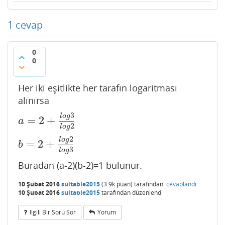
1
cevap
0
0
Her iki eşitlikte her tarafın logaritması
alınırsa
3
l
o
g
=
2
+
a
=
2
+
l
o
g
3
l
o
g
2
a
2
l
o
g
2
l
o
g
=
2
+
b
=
2
+
l
o
g
2
l
o
g
3
b
3
l
o
g
Buradan (a-2)(b-2)=1 bulunur.
10 Şubat 2016
suitable2015
(
3.9k
puan)
tarafından
cevaplandı
10 Şubat 2016
suitable2015
tarafından
düzenlendi
Ilgili Bir Soru Sor
Yorum