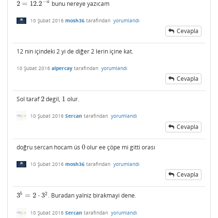
−
a
2
=
12.2
bunu nereye yazıcam
2
=
12.2
−
a
10 Şubat 2016
mosh36
tarafından
yorumlandı
Cevapla
12 nin içindeki 2 yi de diğer 2 lerin içine kat.
10 Şubat 2016
alpercay
tarafından
yorumlandı
Cevapla
Sol taraf
2
degil,
1
olur.
2
1
10 Şubat 2016
Sercan
tarafından
yorumlandı
Cevapla
doğru sercan hocam üs
0
olur ee çöpe mi gitti orası
0
10 Şubat 2016
mosh36
tarafından
yorumlandı
Cevapla
2
b
3
=
2
⋅
3
. Buradan yalniz birakmayi dene.
3
b
=
2
⋅
3
2
10 Şubat 2016
Sercan
tarafından
yorumlandı