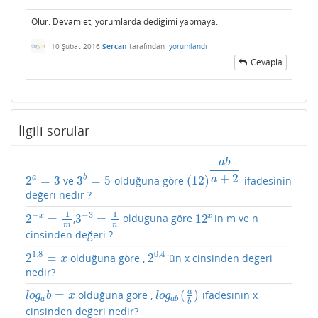
Olur. Devam et, yorumlarda dedigimi yapmaya.
10 Şubat 2016
Sercan
tarafından
yorumlandı
Cevapla
İlgili sorular
a
b
+
2
2
=
3
3
=
5
(
12
)
a
b
a
ve
olduğuna göre
ifadesinin
2
a
=
3
3
b
=
5
(
12
)
a
b
a
+
2
değeri nedir ?
1
1
−
−
3
2
=
3
=
12
x
x
,
olduğuna göre
in m ve n
2
−
x
=
1
m
3
−
3
=
1
n
12
x
m
n
cinsinden değeri ?
1
,
8
0
,
4
2
=
2
olduğuna göre ,
'ün x cinsinden değeri
2
1
,
8
=
x
2
0
,
4
x
nedir?
a
=
(
)
olduğuna göre ,
ifadesinin x
l
o
g
a
b
=
x
l
o
g
a
b
(
a
b
)
l
o
g
b
x
l
o
g
a
a
b
b
cinsinden değeri nedir?