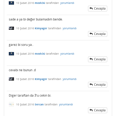
10 Şubat 2016
mosh36
tarafından
yorumlandı
Cevapla
sade a ya bi değer bulamadım bende.
10 Şubat 2016
Kimyager
tarafından
yorumlandı
Cevapla
garez bi soru ya..
10 Şubat 2016
mosh36
tarafından
yorumlandı
Cevapla
cevabı ne bunun .d
10 Şubat 2016
Kimyager
tarafından
yorumlandı
Cevapla
Diger taraftan da
3
'u cekin bi.
3
10 Şubat 2016
Sercan
tarafından
yorumlandı
Cevapla