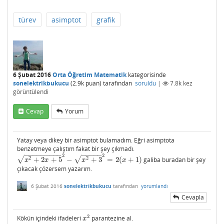
türev
asimptot
grafik
6 Şubat 2016
Orta Öğretim Matematik
kategorisinde
sonelektrikbukucu
(
2.9k
puan)
tarafından
soruldu
|
7.8k
kez
görüntülendi
Cevap
Yorum
Yatay veya dikey bir asimptot bulamadım. Eğri asimptota
benzetmeye çalıştım fakat bir şey çıkmadı.
−
−
−
−
−
−
−
−
−
−
−
−
−
−
2
2
√
√
2
2
+
2
+
5
−
+
3
=
2
(
+
1
)
galiba buradan bir şey
x
2
+
2
x
+
5
2
−
x
2
+
3
2
=
2
(
x
+
1
)
x
x
x
x
çıkacak çözersem yazarım.
6 Şubat 2016
sonelektrikbukucu
tarafından
yorumlandı
Cevapla
2
Kökün içindeki ifadeleri
parantezine al.
x
2
x