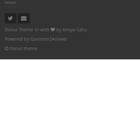
İletişim
Donut Theme
with
by
Amiya Sahu
Powered by
Question2Answer
Donut theme