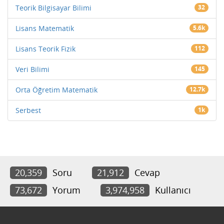
Teorik Bilgisayar Bilimi
32
Lisans Matematik
5.6k
Lisans Teorik Fizik
112
Veri Bilimi
145
Orta Öğretim Matematik
12.7k
Serbest
1k
20,359
Soru
21,912
Cevap
73,672
Yorum
3,974,958
Kullanıcı