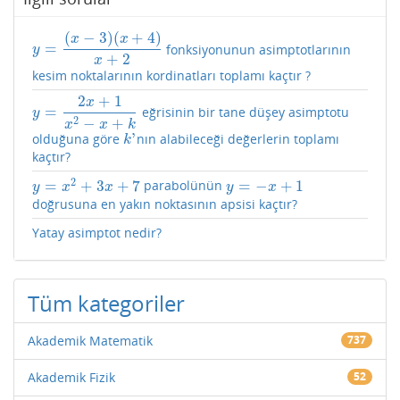
(
−
3
)
(
+
4
)
x
x
=
fonksiyonunun asimptotlarının
y
=
(
x
−
3
)
(
x
+
4
)
x
+
2
y
+
2
x
kesim noktalarının kordinatları toplamı kaçtır ?
2
+
1
x
=
eğrisinin bir tane düşey asimptotu
y
=
2
x
+
1
x
2
−
x
+
k
y
2
−
+
x
x
k
'
olduğuna göre
nın alabileceği değerlerin toplamı
k
'
k
kaçtır?
2
=
+
3
+
7
=
−
+
1
parabolünün
y
=
x
2
+
3
x
+
7
y
=
−
x
+
1
y
x
x
y
x
doğrusuna en yakın noktasının apsisi kaçtır?
Yatay asimptot nedir?
Tüm kategoriler
Akademik Matematik
737
Akademik Fizik
52