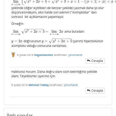
(
2
2
√
√
lim
+
2
+
5
+
+
3
+
+
1
−
(
|
+
1
|
+
|
|
+
lim
x
→
±
∞
(
x
2
+
2
x
+
5
+
x
2
+
3
+
x
+
1
−
(
|
x
+
1
|
+
|
x
|
+
x
+
1
)
)
=
0
x
x
x
x
x
x
x
→
±
∞
x
şeklinde (diğer eşitlikleri de benzer şekilde) yazmak daha iyi olur
düşüncesindeyim, aksi halde son adımın ("Asimptotlar" dan
sonrası) bir açıklamasını yapamayız.
Örneğin:
−
−
−
−
−
−
−
−
−
2
√
lim
+
2
+
5
=
lim
2
ama buradan:
lim
x
→
+
∞
x
2
+
2
x
+
5
=
lim
x
→
+
∞
2
x
x
x
x
→
+
∞
→
+
∞
x
x
−
−
−
−
−
−
−
−
−
√
2
=
2
doğrusunun
=
+
2
+
5
(yarım) hiperbolünün
y
=
2
x
y
=
x
2
+
2
x
+
5
y
x
y
x
x
asimptotu olduğu sonucuna varılamaz.
6 Şubat 2016
DoganDonmez
tarafından
yorumlandı
Cevapla
Haklısınız hocam. Daha doğru olanı sizin belirttiğiniz şekilde
olanı. Teşekkürler uyarınız için.
6 Şubat 2016
Mehmet Toktaş
tarafından
yorumlandı
Cevapla
İlgili sorular