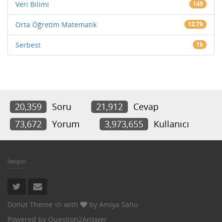
Veri Bilimi
145
Orta Öğretim Matematik
12.7k
Serbest
1k
20,359
Soru
21,912
Cevap
73,672
Yorum
3,973,655
Kullanıcı
İletişim
Donut Theme
with
by
Amiya Sahu
Powered by
Question2Answer