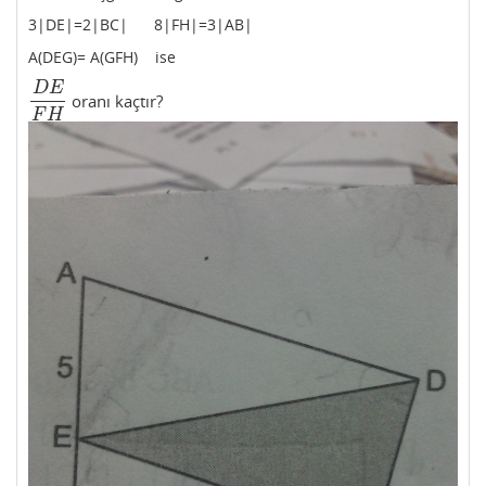
3|DE|=2|BC| 8|FH|=3|AB|
A(DEG)= A(GFH) ise
D
E
oranı kaçtır?
D
E
F
H
F
H