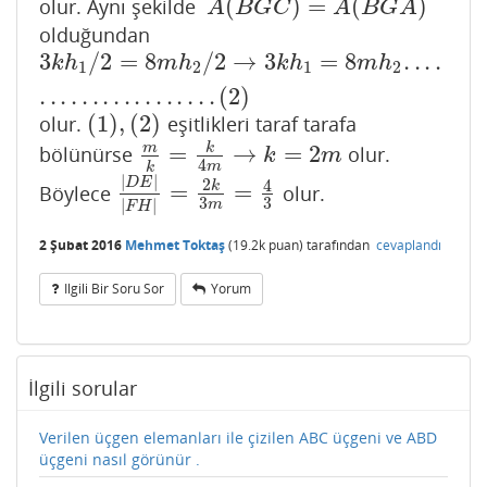
(
)
=
(
)
olur. Aynı şekilde
A
(
B
G
C
)
=
A
(
B
G
A
)
A
B
G
C
A
B
G
A
olduğundan
3
/
2
=
8
/
2
→
3
=
8
.
.
.
.
3
k
h
1
/
2
=
8
m
h
2
/
2
→
3
k
h
1
=
8
m
h
2
.
.
.
.
.
.
.
.
.
.
.
.
.
.
.
.
.
.
.
.
.
(
2
)
k
h
m
h
k
h
m
h
1
2
1
2
.
.
.
.
.
.
.
.
.
.
.
.
.
.
.
.
.
(
2
)
(
1
)
,
(
2
)
olur.
eşitlikleri taraf tarafa
(
1
)
,
(
2
)
=
→
=
2
m
k
bölünürse
olur.
m
k
=
k
4
m
→
k
=
2
m
k
m
4
m
k
|
|
D
E
2
4
=
=
k
Böylece
olur.
|
D
E
|
|
F
H
|
=
2
k
3
m
=
4
3
3
3
|
|
m
F
H
2 Şubat 2016
Mehmet Toktaş
(
19.2k
puan)
tarafından
cevaplandı
Ilgili Bir Soru Sor
Yorum
İlgili sorular
Verilen üçgen elemanları ile çizilen ABC üçgeni ve ABD
üçgeni nasıl görünür .