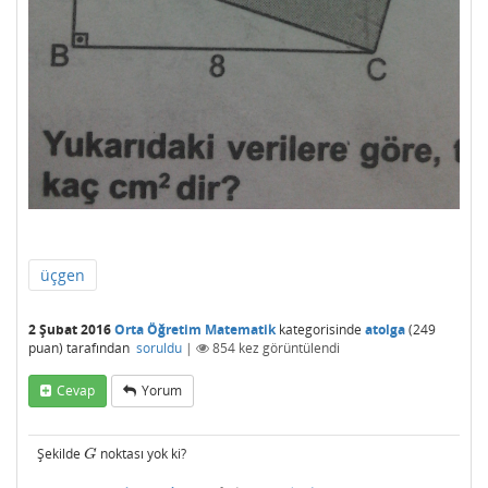
üçgen
2 Şubat 2016
Orta Öğretim Matematik
kategorisinde
atolga
(
249
puan)
tarafından
soruldu
|
854
kez görüntülendi
Cevap
Yorum
Şekilde
noktası yok ki?
G
G