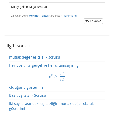
Kolay gelsin.İyi çalışmalar.
25 Ocak 2016
Mehmet Toktaş
tarafından
yorumlandı
Cevapla
İlgili sorular
mutlak deger esitsizlik sorusu
Her pozitif
gerçel ve her
tamsayısı için
x
n
x
n
n
x
x
≥
e
x
≥
x
n
n
!
e
!
n
olduğunu gösteriniz.
Basit Eşitsizlik Sorusu
İki sayı arasındaki eşitsizliğin mutlak değer olarak
gösterimi.