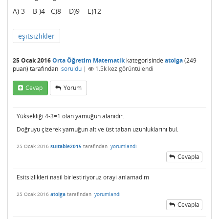
A) 3 B )4 C)8 D)9 E)12
eşitsizlikler
25 Ocak 2016
Orta Öğretim Matematik
kategorisinde
atolga
(
249
puan)
tarafından
soruldu
|
1.5k
kez görüntülendi
Cevap
Yorum
Yüksekliği 4-3=1 olan yamuğun alanıdır.
Doğruyu çizerek yamuğun alt ve üst taban uzunluklarını bul.
25 Ocak 2016
suitable2015
tarafından
yorumlandı
Cevapla
Esitsizlikleri nasil birlestiriyoruz orayi anlamadim
25 Ocak 2016
atolga
tarafından
yorumlandı
Cevapla