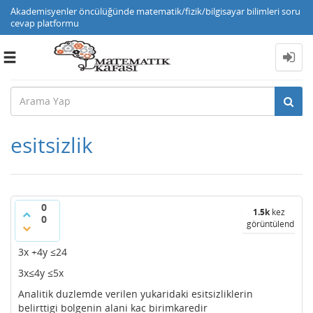
Akademisyenler öncülüğünde matematik/fizik/bilgisayar bilimleri soru
cevap platformu
Toggle
navigation
esitsizlik
0
1.5k
kez
0
görüntülendi
3x +4y ≤24
3x≤4y ≤5x
Analitik duzlemde verilen yukaridaki esitsizliklerin
belirttigi bolgenin alani kac birimkaredir