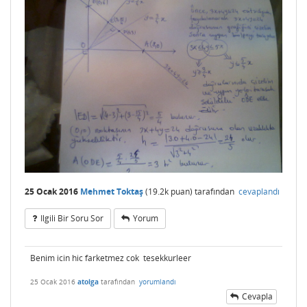
25 Ocak 2016
Mehmet Toktaş
(
19.2k
puan)
tarafından
cevaplandı
Ilgili Bir Soru Sor
Yorum
Benim icin hic farketmez cok tesekkurleer
25 Ocak 2016
atolga
tarafından
yorumlandı
Cevapla