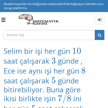
Akademisyenler öncülüğünde matematik/fizik/bilgisayar bilimleri soru
cevap platformu
Toggle
navigation
10
Selim bir işi her gün
10
3
saat çalışarak
günde ,
3
8
Ece ise aynı işi her gün
8
5
saat çalışarak
günde
5
bitirebiliyor. Buna göre
7
/
8
ikisi birlikte işin
ini
7
/
8