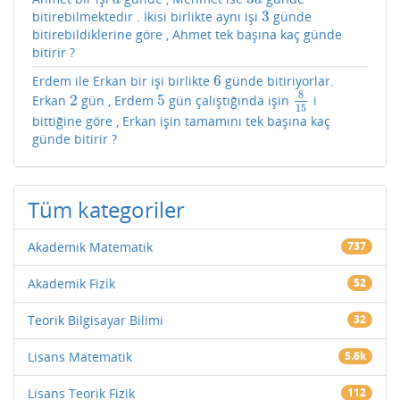
a
a
3
bitirebilmektedir . İkisi birlikte aynı işi
günde
3
bitirebildiklerine göre , Ahmet tek başına kaç günde
bitirir ?
6
Erdem ile Erkan bir işi birlikte
günde bitiriyorlar.
6
8
2
5
Erkan
gün , Erdem
gün çalıştığında işin
i
2
5
8
15
15
bittiğine göre , Erkan işin tamamını tek başına kaç
günde bitirir ?
Tüm kategoriler
Akademik Matematik
737
Akademik Fizik
52
Teorik Bilgisayar Bilimi
32
Lisans Matematik
5.6k
Lisans Teorik Fizik
112