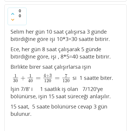
0
0
Selim her gün 10 saat çalışırsa 3 günde
bitirdiğine göre işi 10*3=30 saatte bitirir.
Ece, her gün 8 saat çalışarak 5 günde
bitirdiğine göre, işi , 8*5=40 saatte bitirir.
Birlikte birer saat çalışırlarsa işin
4
+
3
7
1
1
+
=
=
si 1 saatte biter.
1
30
+
1
40
=
4
+
3
120
=
7
120
30
120
120
40
İşin 7/8' i 1 saatlik iş olan 7/120'ye
bölünürse, işin 15 saat süreceği anlaşılır.
15 saat, 5 saate bölünürse cevap 3 gün
bulunur.