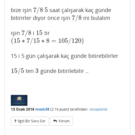
7
/
8
5
bize işin
saat çalışarak kaç günde
7
/
8
5
7
/
8
bitirirler diyor önce işin
ini bulalım
7
/
8
7
/
8
15
işin
i
tir
7
/
8
15
(
15
∗
7
/
15
∗
8
=
105
/
120
)
(
15
∗
7
/
15
∗
8
=
105
/
120
)
15 i 5 gün çalışarak kaç günde bitirebilirler
15
/
5
3
ten
günde bitirilebilir ..
15
/
5
3
13 Ocak 2016
mosh36
(
2.1k
puan)
tarafından
cevaplandı
Ilgili Bir Soru Sor
Yorum