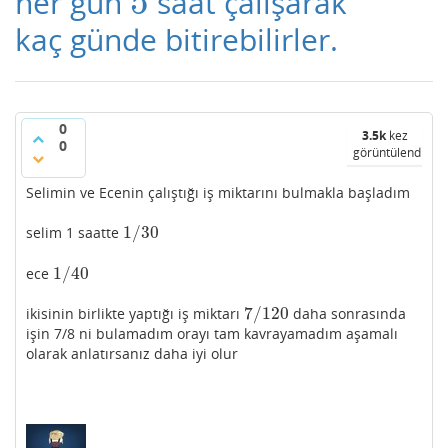
5
her gün
saat çalışarak
5
kaç günde bitirebilirler.
0
3.5k
kez
0
görüntülendi
Selimin ve Ecenin çalıştığı iş miktarını bulmakla başladım
1
/
30
selim 1 saatte
1
/
30
1
/
40
ece
1
/
40
7
/
120
ikisinin birlikte yaptığı iş miktarı
daha sonrasında
7
/
120
işin 7/8 ni bulamadım orayı tam kavrayamadım aşamalı
olarak anlatırsanız daha iyi olur