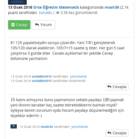
13 Ocak 2016
Orta Öğretim Matematik
kategorisinde
mosh36
(
2.1k
puan)
tarafından
soruldu
|
3.5k
kez görüntülendi
Cevap
Yorum
8'i 120 yapabilseydin soruyu çözerdin. Yani 7/8'i genişleterek
105/120 olarak alabilirsin. 105/7=15 saatte iş biter. Her gün 5 saat
çalışılırsa 3 günde biter. Cevabı açıklamalı bir şekilde Cevap
bölümüne yazmalısın.
13 Ocak 2016
suitable2015
tarafından
yorumlandı
13 Ocak 2016
suitable2015
tarafından
düzenlendi
Cevapla
15
katını almışsınız bunu yapmamızın sebebi paydayı
120
yapmak
15
120
yani ikisinin beraber kaç saatte bitirebildiklerini bulmak mıydı?
öyleyse benim sorunum oydu hocam paydayı düşünemediğim için
teşekkür ederim :)
13 Ocak 2016
mosh36
tarafından
yorumlandı
Cevapla