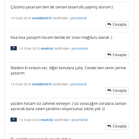
Çözümü yazarsan ben de zaman tasarrufu yapmış olurum:)
13 Ocak 2016
suitable2015
tarafından
yorumlandı
Cevapla
Kısa kısa yazayım hocam bende bir sınav mağduru olarak :)
13 Ocak 2016
mosh36
tarafından
yorumlandı
Cevapla
Madem ki sınavın var, diğer konulara çalış. Cevabı ben senin yerine
yazarım.
13 Ocak 2016
suitable2015
tarafından
yorumlandı
Cevapla
yazdım hocam siz zahmet etmeyin :) siz soracağım sorulara zaman
ayırarak bana zaten yardımcı oluyorsunuz sıkıntı yok :))
13 Ocak 2016
mosh36
tarafından
yorumlandı
Cevapla