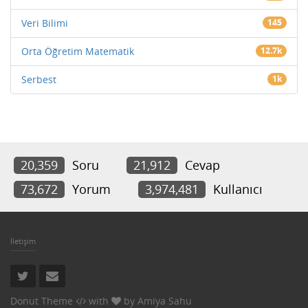
Veri Bilimi
145
Orta Öğretim Matematik
12.7k
Serbest
1k
20,359
Soru
21,912
Cevap
73,672
Yorum
3,974,481
Kullanıcı
İletişim
Donut Theme
with
by
Amiya Sahu