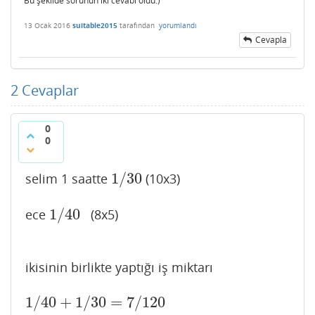
Bu şekilde sorunun iki cevabı oldu:)
13 Ocak 2016
suitable2015
tarafından
yorumlandı
Cevapla
2
Cevaplar
0
0
1
/
30
selim 1 saatte
(10x3)
1
/
30
1
/
40
ece
(8x5)
1
/
40
ikisinin birlikte yaptığı iş miktarı
1
/
40
+
1
/
30
=
7
/
120
1
/
40
+
1
/
30
=
7
/
120