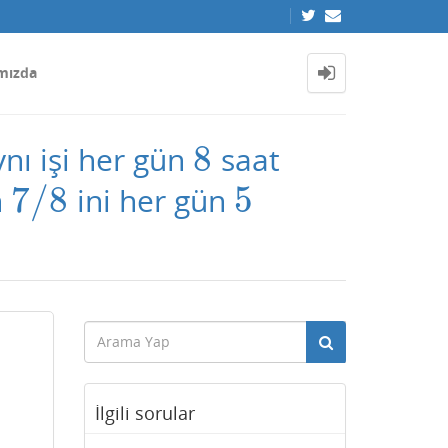
mızda
8
ynı işi her gün
saat
8
7
/
8
5
n
ini her gün
7
/
8
5
İlgili sorular