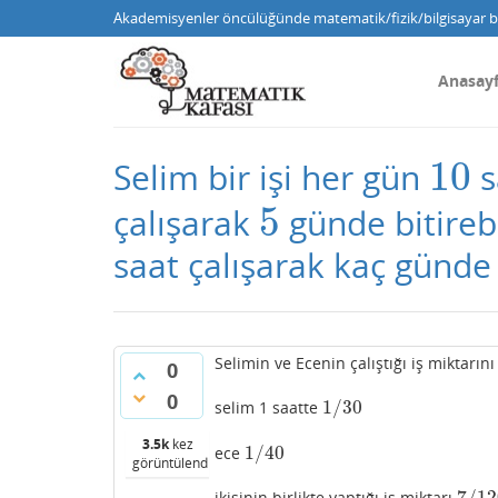
Akademisyenler öncülüğünde matematik/fizik/bilgisayar bi
Anasay
10
Selim bir işi her gün
s
10
5
çalışarak
günde bitirebi
5
saat çalışarak kaç günde b
Selimin ve Ecenin çalıştığı iş miktarı
0
0
1
/
30
selim 1 saatte
1
/
30
3.5k
kez
1
/
40
ece
1
/
40
görüntülendi
7
/
12
ikisinin birlikte yaptığı iş miktarı