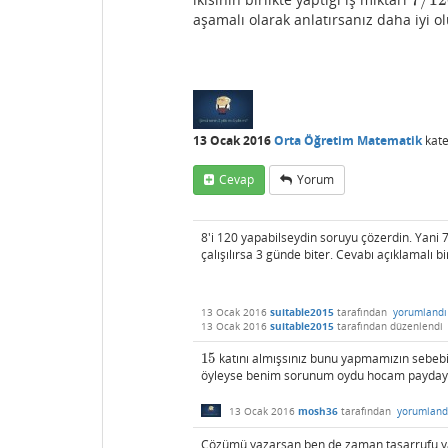
7
/
120
aşamalı olarak anlatırsanız daha iyi ol
13 Ocak 2016
Orta Öğretim Matematik
kate
Cevap
Yorum
8'i 120 yapabilseydin soruyu çözerdin. Yani 7
çalışılırsa 3 günde biter. Cevabı açıklamalı 
13 Ocak 2016
suitable2015
tarafından
yorumlandı
13 Ocak 2016
suitable2015
tarafından
düzenlendi
15
katını almışsınız bunu yapmamızın sebeb
15
öyleyse benim sorunum oydu hocam paydayı 
13 Ocak 2016
mosh36
tarafından
yorumland
Çözümü yazarsan ben de zaman tasarrufu y