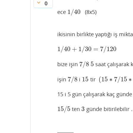
0
1
/
40
ece
(8x5)
1
/
40
ikisinin birlikte yaptığı iş mikta
1
/
40
+
1
/
30
=
7
/
120
1
/
40
+
1
/
30
=
7
/
120
7
/
8
5
bize işin
saat çalışarak k
7
/
8
5
7
/
8
15
(
15
∗
7
/
15
∗
işin
i
tir
7
/
8
15
(
15
∗
7
/
15
∗
8
=
15 i 5 gün çalışarak kaç günde b
15
/
5
3
ten
günde bitirilebilir .
15
/
5
3