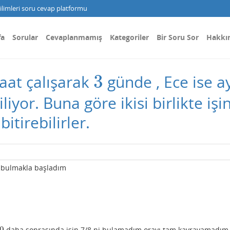
limleri soru cevap platformu
fa
Sorular
Cevaplanmamış
Kategoriler
Bir Soru Sor
Hakkı
3
aat çalışarak
günde , Ece ise a
3
liyor. Buna göre ikisi birlikte işi
itirebilirler.
nı bulmakla başladım
0
daha sonrasında işin 7/8 ni bulamadım orayı tam kavrayamadım