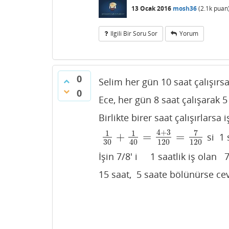
13 Ocak 2016
mosh36
(
2.1k
puan
Ilgili Bir Soru Sor
Yorum
0
Selim her gün 10 saat çalışırsa
0
Ece, her gün 8 saat çalışarak 5 
Birlikte birer saat çalışırlarsa i
4
+
3
7
1
1
+
=
=
si 1 s
1
30
+
1
40
=
4
+
3
120
=
7
120
30
120
120
40
İşin 7/8' i 1 saatlik iş olan 7
15 saat, 5 saate bölünürse ce