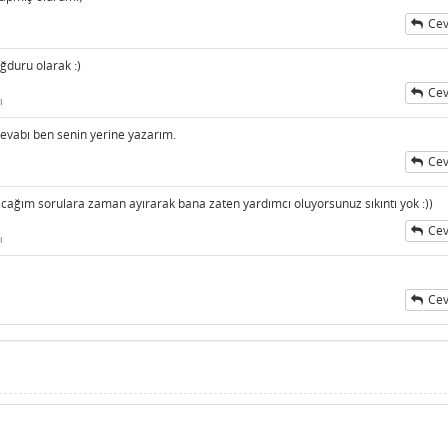
Cev
ğduru olarak :)
Cev
ı
Cevabı ben senin yerine yazarım.
Cev
cağım sorulara zaman ayırarak bana zaten yardımcı oluyorsunuz sıkıntı yok :))
Cev
ı
Cev