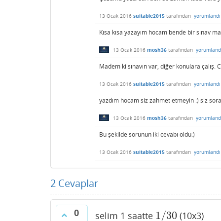
13 Ocak 2016
suitable2015
tarafından
yorumlandı
Kısa kısa yazayım hocam bende bir sınav ma
13 Ocak 2016
mosh36
tarafından
yorumland
Madem ki sınavın var, diğer konulara çalış. 
13 Ocak 2016
suitable2015
tarafından
yorumlandı
yazdım hocam siz zahmet etmeyin :) siz sora
13 Ocak 2016
mosh36
tarafından
yorumland
Bu şekilde sorunun iki cevabı oldu:)
13 Ocak 2016
suitable2015
tarafından
yorumlandı
2
Cevaplar
0
1
/
30
selim 1 saatte
(10x3)
1
/
30