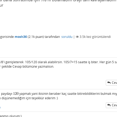
ur
gorisinde
mosh36
(
2.1k
puan)
tarafından
soruldu
|
3.5k
kez görüntülendi
/8'i genişleterek 105/120 olarak alabilirsin. 105/7=15 saatte iş biter. Her gün 5 s
bir şekilde Cevap bölümüne yazmalısın.
Cev
i paydayı
120
yapmak yani ikisinin beraber kaç saatte bitirebildiklerini bulmak mıy
120
düşünemediğim için teşekkür ederim :)
Cev
ı
apmış olurum:)