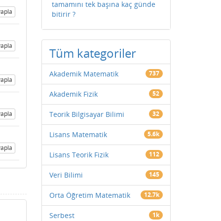
tamamını tek başına kaç günde
apla
bitirir ?
apla
Tüm kategoriler
Akademik Matematik
737
apla
Akademik Fizik
52
Teorik Bilgisayar Bilimi
32
apla
Lisans Matematik
5.6k
apla
Lisans Teorik Fizik
112
Veri Bilimi
145
Orta Öğretim Matematik
12.7k
Serbest
1k