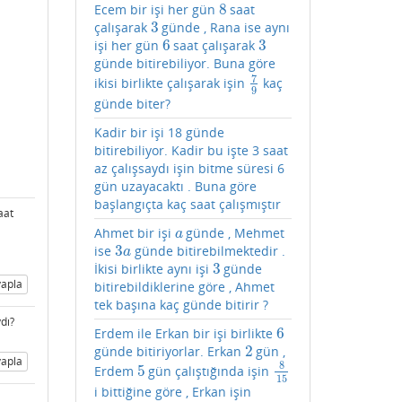
8
Ecem bir işi her gün
saat
8
3
çalışarak
günde , Rana ise aynı
3
6
3
işi her gün
saat çalışarak
6
3
günde bitirebiliyor. Buna göre
7
ikisi birlikte çalışarak işin
kaç
7
9
9
günde biter?
Kadir bir işi 18 günde
bitirebiliyor. Kadir bu işte 3 saat
az çalışsaydı işin bitme süresi 6
gün uzayacaktı . Buna göre
başlangıçta kaç saat çalışmıştır
aat
Ahmet bir işi
günde , Mehmet
a
a
3
ise
günde bitirebilmektedir .
3
a
a
3
İkisi birlikte aynı işi
günde
3
apla
bitirebildiklerine göre , Ahmet
tek başına kaç günde bitirir ?
dı?
6
Erdem ile Erkan bir işi birlikte
6
2
günde bitiriyorlar. Erkan
gün ,
2
apla
8
5
Erdem
gün çalıştığında işin
5
8
15
15
i bittiğine göre , Erkan işin