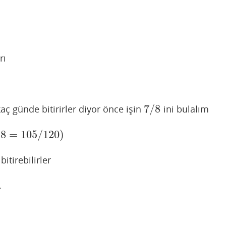
rı
7
/
8
aç günde bitirirler diyor önce işin
ini bulalım
7
/
8
8
=
105
/
120
)
105
/
120
)
itirebilirler
.