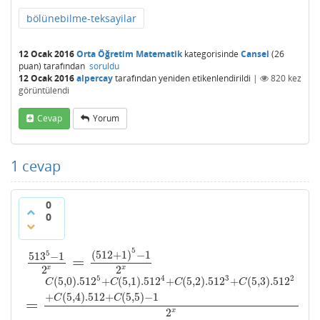
bölünebilme-teksayilar
12 Ocak 2016
Orta Öğretim Matematik
kategorisinde
Cansel
(
26
puan)
tarafından
soruldu
12 Ocak 2016
alpercay
tarafından
yeniden etikenlendirildi
|
820
kez
görüntülendi
Cevap
Yorum
1
cevap
0
0
5
(
512
+
1
)
−
1
5
513
−
1
=
513
5
−
1
2
x
=
(
512
+
1
)
5
−
1
2
x
x
x
2
2
5
4
3
2
(
5
,
0
)
.512
+
(
5
,
1
)
.512
+
(
5
,
2
)
.512
+
(
5
,
3
)
.512
C
C
C
C
+
(
5
,
4
)
.512
+
(
5
,
5
)
−
1
C
C
=
=
C
(
5
,
0
)
.512
5
+
C
(
5
,
1
)
.512
4
+
C
(
5
,
2
)
.512
3
+
C
(
5
,
3
)
.512
2
+
x
2