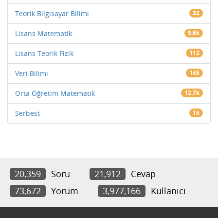
Teorik Bilgisayar Bilimi
32
Lisans Matematik
5.6k
Lisans Teorik Fizik
112
Veri Bilimi
145
Orta Öğretim Matematik
12.7k
Serbest
1k
20,359
Soru
21,912
Cevap
73,672
Yorum
3,977,166
Kullanıcı