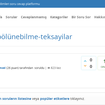
limleri soru cevap platformu
fa
Sorular
Cevaplanmamış
Kategoriler
Bir Soru Sor
Hakkı
bölünebilme-teksayilar
0
0
ce
nsel
(
26
puan)
tarafından
soruldu
|
823
kez
 soruların listesine
veya
popüler etiketlere
tıklayınız.