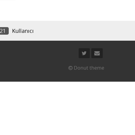
621
Kullanıcı
Donut theme