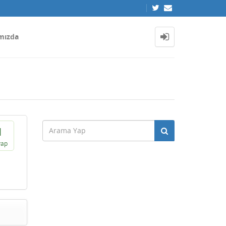
mızda
1
vap