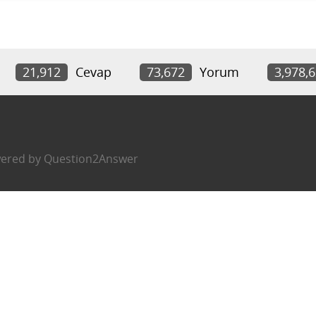
21,912
Cevap
73,672
Yorum
3,978,
ered by
Question2Answer