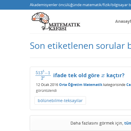
Akademisyenler öncülüğünde matematik/fizik/bilgisayar bi
Anasay
Son etiketlenen sorular 
5
513
−
1
ifade tek old göre
kaçtır?
513
5
−
1
2
x
x
x
x
2
12 Ocak 2016
Orta Öğretim Matematik
kategorisinde
Ca
görüntülendi
bölünebilme-teksayilar
Daha fazlasını görmek için,
tüm