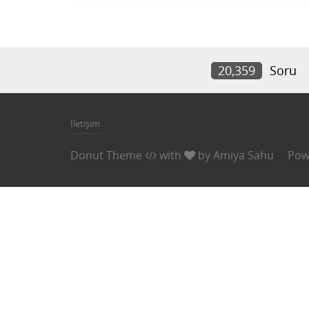
20,359
Soru
İletişim
Donut Theme
with
by
Amiya Sahu
Pow