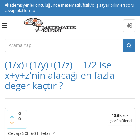
Akademisyenler öncülüğünde matematik/fizik/bilgisayar bilimleri soru
cevap platformu
Toggle
navigation
(1/x)+(1/y)+(1/z) = 1/2 ise
x+y+z'nin alacağı en fazla
değer kaçtır ?
0
13.6k
kez
0
görüntülendi
Cevap 50li 60 lı felan ?