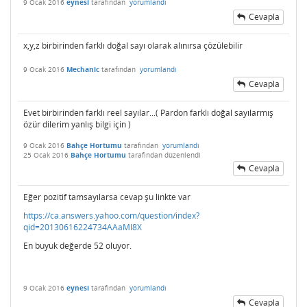
9 Ocak 2016
eynesi
tarafından
yorumlandı
Cevapla
x,y,z birbirinden farklı doğal sayı olarak alınırsa çözülebilir
9 Ocak 2016
Mechanic
tarafından
yorumlandı
Cevapla
Evet birbirinden farklı reel sayılar...( Pardon farklı doğal sayılarmış
özür dilerim yanlış bilgi için )
9 Ocak 2016
Bahçe Hortumu
tarafından
yorumlandı
25 Ocak 2016
Bahçe Hortumu
tarafından
düzenlendi
Cevapla
Eğer pozitif tamsayılarsa cevap şu linkte var
https://ca.answers.yahoo.com/question/index?
qid=20130616224734AAaMl8X
En buyuk değerde 52 oluyor.
9 Ocak 2016
eynesi
tarafından
yorumlandı
Cevapla