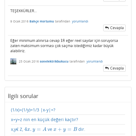
TEŞEKKÜRLER...
9 Ocak 2016
Bahçe Hortumu
tarafından
yorumlandı
Cevapla
Eğer minimum alınırsa cevap
18
eğer reel sayılar için soruyorsa
18
zaten maksimum sorması çok saçma istediğimiz kadar büyük
alabiliriz.
25 Ocak 2016
sonelektrikbukucu
tarafından
yorumlandı
Cevapla
İlgili sorular
(1/x)+(1/y)=1/3 |x-y|=?
x+y+z nin en küçük değeri kaçtır?
4
.
=
+
=
x,y€ Z,
ve
dir.
4
x
.
y
=
A
x
+
y
=
B
x
y
A
x
y
B