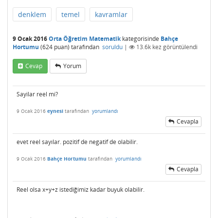
denklem
temel
kavramlar
9 Ocak 2016
Orta Öğretim Matematik
kategorisinde
Bahçe
Hortumu
(
624
puan)
tarafından
soruldu
|
13.6k
kez görüntülendi
Cevap
Yorum
Sayilar reel mi?
9 Ocak 2016
eynesi
tarafından
yorumlandı
Cevapla
evet reel sayılar. pozitif de negatif de olabilir.
9 Ocak 2016
Bahçe Hortumu
tarafından
yorumlandı
Cevapla
Reel olsa x+y+z istediğimiz kadar buyuk olabilir.