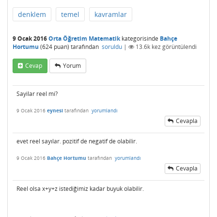
denklem
temel
kavramlar
9 Ocak 2016
Orta Öğretim Matematik
kategorisinde
Bahçe
Hortumu
(
624
puan)
tarafından
soruldu
|
13.6k
kez görüntülendi
Cevap
Yorum
Sayilar reel mi?
9 Ocak 2016
eynesi
tarafından
yorumlandı
Cevapla
evet reel sayılar. pozitif de negatif de olabilir.
9 Ocak 2016
Bahçe Hortumu
tarafından
yorumlandı
Cevapla
Reel olsa x+y+z istediğimiz kadar buyuk olabilir.