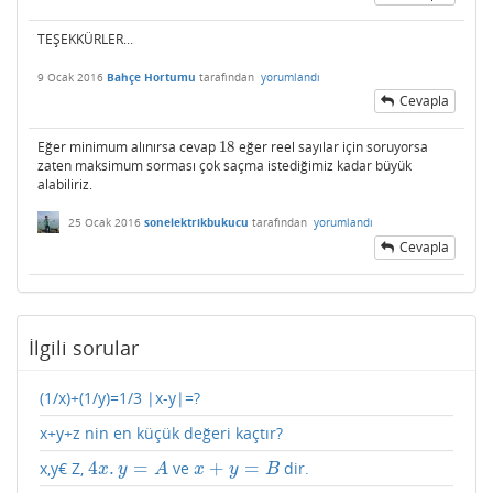
TEŞEKKÜRLER...
9 Ocak 2016
Bahçe Hortumu
tarafından
yorumlandı
Cevapla
Eğer minimum alınırsa cevap
18
eğer reel sayılar için soruyorsa
18
zaten maksimum sorması çok saçma istediğimiz kadar büyük
alabiliriz.
25 Ocak 2016
sonelektrikbukucu
tarafından
yorumlandı
Cevapla
İlgili sorular
(1/x)+(1/y)=1/3 |x-y|=?
x+y+z nin en küçük değeri kaçtır?
4
.
=
+
=
x,y€ Z,
ve
dir.
4
x
.
y
=
A
x
+
y
=
B
x
y
A
x
y
B