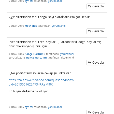
9 Ocak 2016
eynesi
tarafından
yorumlandı
Cevapla
x,y,z birbirinden farklı doğal sayı olarak alınırsa çözülebilir
9 Ocak 2016
Mechanic
tarafından
yorumlandı
Cevapla
Evet birbirinden farklı reel sayılar...( Pardon farklı doğal sayılarmış
özür dilerim yanlış bilgi için )
9 Ocak 2016
Bahçe Hortumu
tarafından
yorumlandı
25 Ocak 2016
Bahçe Hortumu
tarafından
düzenlendi
Cevapla
Eğer pozitif tamsayılarsa cevap şu linkte var
https://ca.answers.yahoo.com/question/index?
qid=20130616224734AAaMl8X
En buyuk değerde 52 oluyor.
9 Ocak 2016
eynesi
tarafından
yorumlandı
Cevapla