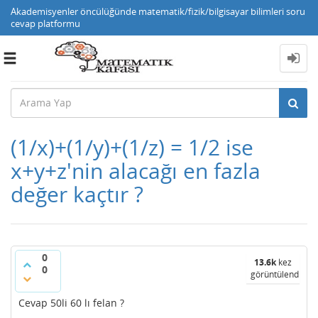
Akademisyenler öncülüğünde matematik/fizik/bilgisayar bilimleri soru
cevap platformu
Toggle
navigation
(1/x)+(1/y)+(1/z) = 1/2 ise
x+y+z'nin alacağı en fazla
değer kaçtır ?
0
13.6k
kez
0
görüntülendi
Cevap 50li 60 lı felan ?