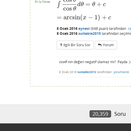
θ
En İyi Cevap
=
+
∫
∫
cos
θ
cos
θ
d
θ
=
θ
+
c
d
θ
θ
c
cos
θ
=
arcsin
(
−
1
)
+
=
arcsin
(
x
−
1
)
+
c
x
c
8 Ocak 2016
eynesi
(
648
puan)
tarafından
c
8 Ocak 2016
suitable2015
tarafından
seçilm
Ilgili Bir Soru Sor
Yorum
nın değeri negatif olamaz mı? Payda |
c
o
s
θ
c
o
s
θ
8 Ocak 2016
suitable2015
tarafından
yorumlandı
20,359
Soru