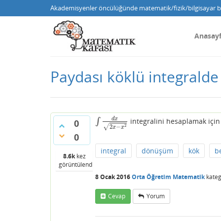
Akademisyenler öncülüğünde matematik/fizik/bilgisayar bi
Anasay
Paydası köklü integralde
d
x
∫
integralini hesaplamak için
∫
d
x
2
x
−
x
2
0
2
2
−
√
x
x
0
integral
dönüşüm
kök
be
8.6k
kez
görüntülendi
8 Ocak 2016
Orta Öğretim Matematik
kateg
Cevap
Yorum