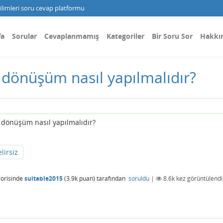
limleri soru cevap platformu
fa
Sorular
Cevaplanmamış
Kategoriler
Bir Soru Sor
Hakkı
 dönüşüm nasıl yapılmalıdır?
 dönüşüm nasıl yapılmalıdır?
lirsiz
orisinde
suitable2015
(
3.9k
puan)
tarafından
soruldu
|
8.6k
kez görüntülendi