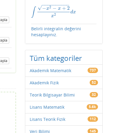
−
−
−
−
−
−
−
−
−
−
√
2
−
−
+
2
∫
x
x
∫
−
x
2
−
x
+
2
x
2
d
x
d
x
2
x
apla
Belirli integralin değerini
hesaplayınız.
apla
Tüm kategoriler
apla
Akademik Matematik
737
Akademik Fizik
52
Teorik Bilgisayar Bilimi
32
Lisans Matematik
5.6k
Lisans Teorik Fizik
112
Veri Bilimi
145