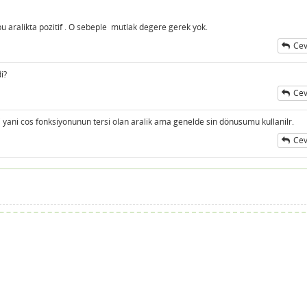
 bu aralikta pozitif . O sebeple mutlak degere gerek yok.
Cev
i?
Cev
ali yani cos fonksiyonunun tersi olan aralik ama genelde sin dönusumu kullanilr.
Cev