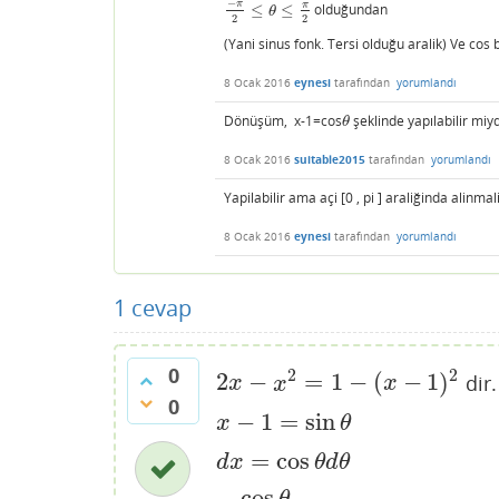
−
π
π
≤
≤
olduğundan
−
π
2
≤
θ
≤
π
2
θ
2
2
(Yani sinus fonk. Tersi olduğu aralik) Ve cos
8 Ocak 2016
eynesi
tarafından
yorumlandı
Dönüşüm, x-1=cos
şeklinde yapılabilir miyd
θ
θ
8 Ocak 2016
suitable2015
tarafından
yorumlandı
Yapilabilir ama açi [0 , pi ] araliğinda alinm
8 Ocak 2016
eynesi
tarafından
yorumlandı
1
cevap
0
2
2
2
−
=
1
−
(
−
1
)
dir.
2
x
−
x
2
=
1
−
(
x
−
1
)
2
x
x
x
0
−
1
=
sin
x
−
1
=
sin
θ
x
θ
=
cos
d
x
=
cos
θ
d
θ
d
x
θ
d
θ
cos