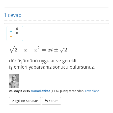
1
cevap
0
0
−
−
−
−
−
−
−
−
–
2
√
√
2
−
−
=
±
2
2
−
x
−
x
2
=
x
t
±
2
x
x
x
t
dönüşümünü uygular ve gerekli
işlemleri yaparsanız sonucu bulursunuz.
25 Mayıs 2015
murad.ozkoc
(
11.6k
puan)
tarafından
cevaplandı
Ilgili Bir Soru Sor
Yorum