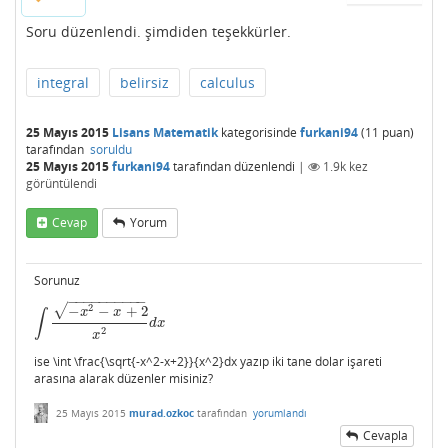
Soru düzenlendi. şimdiden teşekkürler.
integral
belirsiz
calculus
25 Mayıs 2015
Lisans Matematik
kategorisinde
furkani94
(
11
puan)
tarafından
soruldu
25 Mayıs 2015
furkani94
tarafından
düzenlendi
|
1.9k
kez
görüntülendi
Cevap
Yorum
Sorunuz
−
−
−
−
−
−
−
−
−
−
√
2
−
−
+
2
x
x
∫
∫
−
x
2
−
x
+
2
x
2
d
x
d
x
2
x
ise \int \frac{\sqrt{-x^2-x+2}}{x^2}dx yazıp iki tane dolar işareti
arasına alarak düzenler misiniz?
25 Mayıs 2015
murad.ozkoc
tarafından
yorumlandı
Cevapla