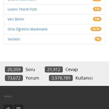
Lisans Teorik Fizik
112
Veri Bilimi
145
Orta Öğretim Matematik
12.7k
Serbest
1k
20,359
Soru
21,912
Cevap
73,672
Yorum
3,978,789
Kullanıcı
İletişim