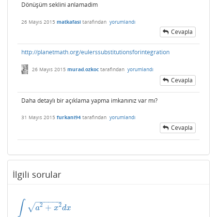
Dönüşüm seklini anlamadim
26 Mayıs 2015
matkafasi
tarafından
yorumlandı
Cevapla
http://planetmath.org/eulerssubstitutionsforintegration
26 Mayıs 2015
murad.ozkoc
tarafından
yorumlandı
Cevapla
Daha detaylı bir açıklama yapma imkanınız var mı?
31 Mayıs 2015
furkani94
tarafından
yorumlandı
Cevapla
İlgili sorular
−
−
−
−
−
−
∫
2
2
√
+
∫
a
2
+
x
2
d
x
a
x
d
x