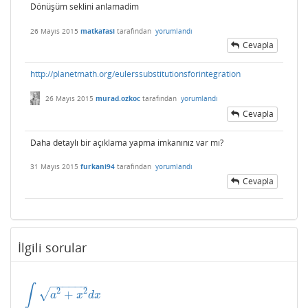
Dönüşüm seklini anlamadim
26 Mayıs 2015
matkafasi
tarafından
yorumlandı
Cevapla
http://planetmath.org/eulerssubstitutionsforintegration
26 Mayıs 2015
murad.ozkoc
tarafından
yorumlandı
Cevapla
Daha detaylı bir açıklama yapma imkanınız var mı?
31 Mayıs 2015
furkani94
tarafından
yorumlandı
Cevapla
İlgili sorular
−
−
−
−
−
−
∫
2
2
√
+
∫
a
2
+
x
2
d
x
a
x
d
x