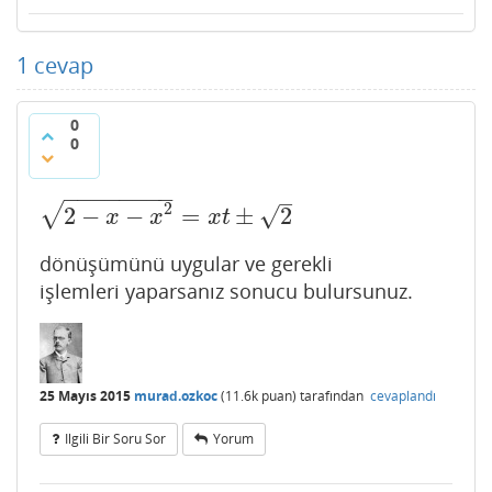
1
cevap
0
0
−
−
−
−
−
−
−
−
–
2
√
√
2
−
−
=
±
2
2
−
x
−
x
2
=
x
t
±
2
x
x
x
t
dönüşümünü uygular ve gerekli
işlemleri yaparsanız sonucu bulursunuz.
25 Mayıs 2015
murad.ozkoc
(
11.6k
puan)
tarafından
cevaplandı
Ilgili Bir Soru Sor
Yorum