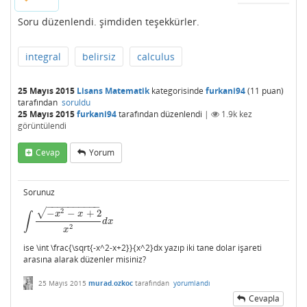
Soru düzenlendi. şimdiden teşekkürler.
integral
belirsiz
calculus
25 Mayıs 2015
Lisans Matematik
kategorisinde
furkani94
(
11
puan)
tarafından
soruldu
25 Mayıs 2015
furkani94
tarafından
düzenlendi
|
1.9k
kez
görüntülendi
Cevap
Yorum
Sorunuz
−
−
−
−
−
−
−
−
−
−
√
2
−
−
+
2
x
x
∫
∫
−
x
2
−
x
+
2
x
2
d
x
d
x
2
x
ise \int \frac{\sqrt{-x^2-x+2}}{x^2}dx yazıp iki tane dolar işareti
arasına alarak düzenler misiniz?
25 Mayıs 2015
murad.ozkoc
tarafından
yorumlandı
Cevapla