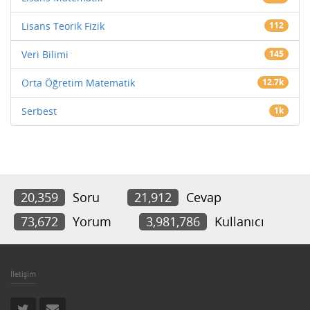
Lisans Teorik Fizik
112
Veri Bilimi
145
Orta Öğretim Matematik
12.7k
Serbest
1k
20,359
Soru
21,912
Cevap
73,672
Yorum
3,981,786
Kullanıcı
İletişim