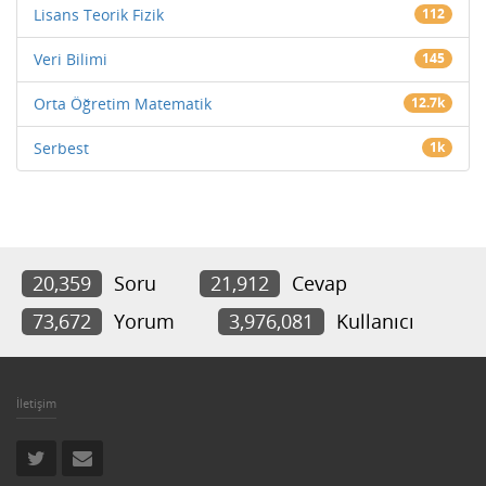
Lisans Teorik Fizik
112
Veri Bilimi
145
Orta Öğretim Matematik
12.7k
Serbest
1k
20,359
Soru
21,912
Cevap
73,672
Yorum
3,976,081
Kullanıcı
İletişim