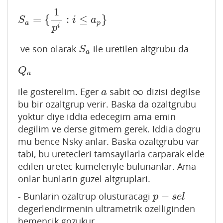
1
=
{
:
≤
}
S
a
=
{
1
p
i
:
i
≤
a
p
}
S
i
a
a
p
i
p
ve son olarak
ile uretilen altgrubu da
S
a
S
a
Q
a
Q
a
∞
ile gosterelim. Eger
sabit
dizisi degilse
a
∞
a
bu bir ozaltgrup verir. Baska da ozaltgrubu
yoktur diye iddia edecegim ama emin
degilim ve derse gitmem gerek. Iddia dogru
mu bence Nsky anlar. Baska ozaltgrubu var
tabi, bu uretecleri tamsayilarla carparak elde
edilen uretec kumeleriyle bulunanlar. Ama
onlar bunlarin guzel altgruplari.
−
- Bunlarin ozaltrup olusturacagi
p
−
s
e
l
p
s
e
l
degerlendirmenin ultrametrik ozelliginden
hemencik gozukur.