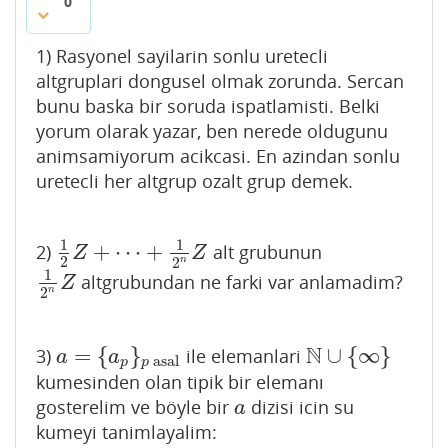
0
1) Rasyonel sayilarin sonlu uretecli
altgruplari dongusel olmak zorunda. Sercan
bunu baska bir soruda ispatlamisti. Belki
yorum olarak yazar, ben nerede oldugunu
animsamiyorum acikcasi. En azindan sonlu
uretecli her altgrup ozalt grup demek.
1
1
+
⋯
+
2)
alt grubunun
1
2
Z
+
⋯
+
1
2
n
Z
Z
Z
2
n
2
1
altgrubundan ne farki var anlamadim?
1
2
n
Z
Z
n
2
N
=
{
}
∪
{
∞
}
3)
ile elemanlari
a
=
{
a
p
}
p
asal
N
∪
{
∞
}
a
a
asal
p
p
kumesinden olan tipik bir elemanı
gosterelim ve böyle bir
dizisi icin su
a
a
kumeyi tanimlayalim: