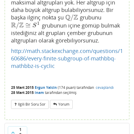
maksimal altgrupları yok. Her altgrup için
daha büyük altgrup bulabiliyorsunuz. Bir
Q
Z
/
başka ilginç nokta şu
grubunu
Q
/
Z
1
R
Z
/
≅
grubunun içine gömüp bulmak
R
/
Z
≅
S
1
S
istediğiniz alt grupları çember grubunun
altgrupları olarak görebiliyorsunuz.
http://math.stackexchange.com/questions/1
60686/every-finite-subgroup-of-mathbbq-
mathbbz-is-cyclic
25 Mart 2015
Ergun Yalcin
(
174
puan)
tarafından
cevaplandı
28 Mart 2015
inam
tarafından
seçilmiş
Ilgili Bir Soru Sor
Yorum
1