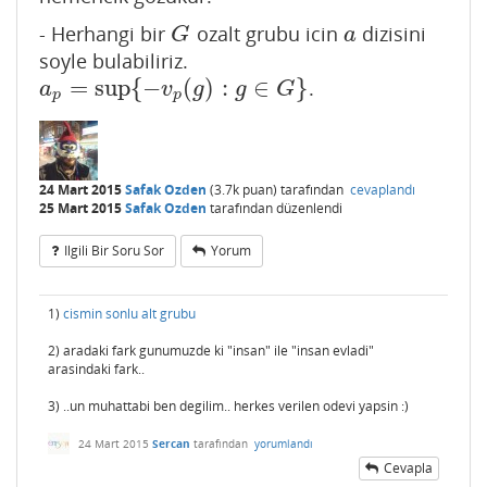
- Herhangi bir
ozalt grubu icin
dizisini
G
a
G
a
soyle bulabiliriz.
=
sup
{
−
(
)
:
∈
}
.
a
p
=
sup
{
−
v
p
(
g
)
:
g
∈
G
}
a
v
g
g
G
p
p
24 Mart 2015
Safak Ozden
(
3.7k
puan)
tarafından
cevaplandı
25 Mart 2015
Safak Ozden
tarafından
düzenlendi
Ilgili Bir Soru Sor
Yorum
1)
cismin sonlu alt grubu
2) aradaki fark gunumuzde ki "insan" ile "insan evladi"
arasindaki fark..
3) ..un muhattabi ben degilim.. herkes verilen odevi yapsin :)
24 Mart 2015
Sercan
tarafından
yorumlandı
Cevapla