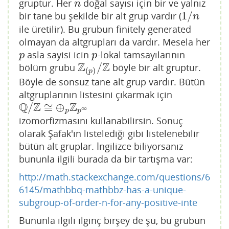
gruptur. Her
doğal sayısı için bir ve yalnız
n
n
1
/
bir tane bu şekilde bir alt grup vardır (
1
/
n
n
ile üretilir). Bu grubun finitely generated
olmayan da altgrupları da vardır. Mesela her
asla sayisi icin
-lokal tamsayılarının
p
p
p
p
Z
Z
/
bölüm grubu
böyle bir alt gruptur.
Z
(
p
)
/
Z
(
)
p
Böyle de sonsuz tane alt grup vardır. Bütün
altgruplarının listesini çıkarmak için
Q
Z
Z
/
≅
⊕
Q
/
Z
≅
⊕
p
Z
p
∞
∞
p
p
izomorfizmasını kullanabilirsin. Sonuç
olarak Şafak'ın listelediği gibi listelenebilir
bütün alt gruplar. İngilizce biliyorsanız
bununla ilgili burada da bir tartışma var:
http://math.stackexchange.com/questions/6
6145/mathbbq-mathbbz-has-a-unique-
subgroup-of-order-n-for-any-positive-inte
Bununla ilgili ilginç birşey de şu, bu grubun