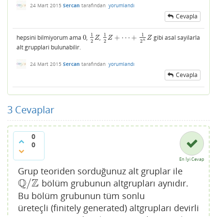
24 Mart 2015
Sercan
tarafından
yorumlandı
Cevapla
1
1
1
hepsini bilmiyorum ama
0
,
,
+
⋯
+
gibi asal sayilarla
0
1
2
Z
1
2
Z
+
⋯
+
1
2
n
Z
Z
Z
Z
n
2
2
2
alt grupplari bulunabilir.
24 Mart 2015
Sercan
tarafından
yorumlandı
Cevapla
3
Cevaplar
0
0
En İyi Cevap
Grup teoriden sorduğunuz alt gruplar ile
Q
Z
/
bölüm grubunun altgrupları aynıdır.
Q
/
Z
Bu bölüm grubunun tüm sonlu
üreteçli (finitely generated) altgrupları devirli