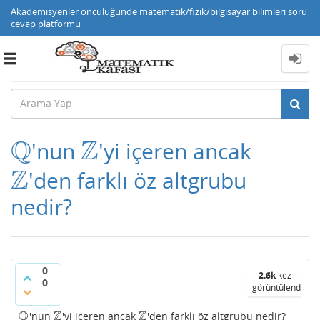
Akademisyenler öncülüğünde matematik/fizik/bilgisayar bilimleri soru
cevap platformu
Toggle
navigation
Q
Z
'nun
'yi içeren ancak
Q
Z
Z
'den farklı öz altgrubu
Z
nedir?
0
2.6k
kez
0
görüntülendi
Q
Z
Z
'nun
'yi içeren ancak
'den farklı öz altgrubu nedir?
Q
Z
Z