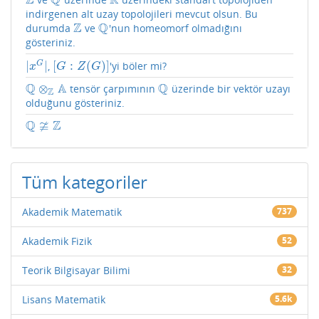
Z
Q
R
Z
Q
R
indirgenen alt uzay topolojileri mevcut olsun. Bu
Z
Q
durumda
ve
'nun homeomorf olmadığını
Z
Q
gösteriniz.
|
|
[
:
(
)
]
G
,
'yi böler mi?
|
x
G
|
[
G
:
Z
(
G
)
]
x
G
Z
G
Q
A
Q
⊗
tensör çarpımının
üzerinde bir vektör uzayı
Q
⊗
Z
A
Q
Z
olduğunu gösteriniz.
Q
≆
Z
Q
≇
Z
Tüm kategoriler
Akademik Matematik
737
Akademik Fizik
52
Teorik Bilgisayar Bilimi
32
Lisans Matematik
5.6k