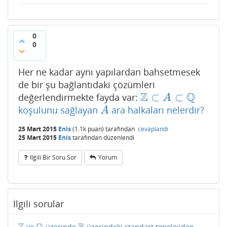
0
0
Her ne kadar aynı yapılardan bahsetmesek
de bir şu bağlantıdaki çözümleri
Z
Q
⊂
⊂
değerlendirmekte fayda var:
Z
⊂
A
⊂
Q
A
koşulunu sağlayan
ara halkaları nelerdir?
A
A
25 Mart 2015
Enis
(
1.1k
puan)
tarafından
cevaplandı
25 Mart 2015
Enis
tarafından
düzenlendi
Ilgili Bir Soru Sor
Yorum
İlgili sorular
ve
üzerinde
üzerindeki standart topolojiden