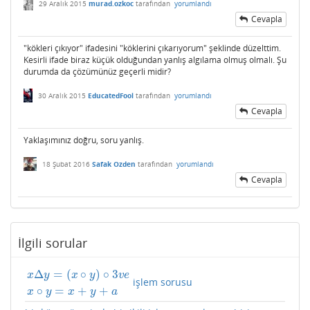
29 Aralık 2015
murad.ozkoc
tarafından
yorumlandı
Cevapla
"kökleri çıkıyor" ifadesini "köklerini çıkarıyorum" şeklinde düzelttim.
Kesirli ifade biraz küçük olduğundan yanlış algılama olmuş olmalı. Şu
durumda da çözümünüz geçerli midir?
30 Aralık 2015
EducatedFool
tarafından
yorumlandı
Cevapla
Yaklaşımınız doğru, soru yanlış.
18 Şubat 2016
Safak Ozden
tarafından
yorumlandı
Cevapla
İlgili sorular
Δ
=
(
∘
)
∘
3
x
y
x
y
v
e
işlem sorusu
x
Δ
y
=
(
x
∘
y
)
∘
3
v
e
x
∘
y
=
x
+
y
+
a
∘
=
+
+
x
y
x
y
a