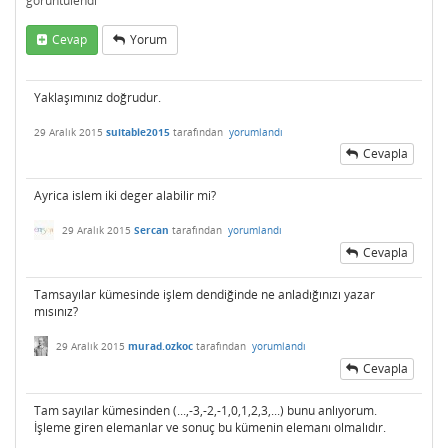
görüntülendi
Cevap
Yorum
Yaklaşımınız doğrudur.
29 Aralık 2015
suitable2015
tarafından
yorumlandı
Cevapla
Ayrica islem iki deger alabilir mi?
29 Aralık 2015
Sercan
tarafından
yorumlandı
Cevapla
Tamsayılar kümesinde işlem dendiğinde ne anladığınızı yazar
mısınız?
29 Aralık 2015
murad.ozkoc
tarafından
yorumlandı
Cevapla
Tam sayılar kümesinden (...,-3,-2,-1,0,1,2,3,...) bunu anlıyorum.
İşleme giren elemanlar ve sonuç bu kümenin elemanı olmalıdır.