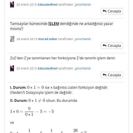
29 Aralık 2015
EducatedFool
tarafından
yorumlandı
Cevapla
Tamsayılar kümesinde
İŞLEM
dendiğinde ne anladığınızı yazar
mısınız?
29 Aralık 2015
murad.ozkoc
tarafından
yorumlandı
Cevapla
ZxZ'den Z'ye tanımlanan her fonksiyona Z'de tanımlı işlem denir.
29 Aralık 2015
EducatedFool
tarafından
yorumlandı
Cevapla
I. Durum:
0
⋆
1
=
0
ise
⋆
bağıntısı zaten fonksiyon değildir.
0
⋆
1
=
0
⋆
(Neden?) Dolayısıyla işlem de değildir.
II. Durum:
0
⋆
1
≠
0
olsun. Bu durumda
0
⋆
1
≠
0
0
1
⋆
0
=
−
5
=
−
5
1
⋆
0
=
0
0
⋆
1
−
5
=
−
5
0
⋆
1
ve
1
1
26