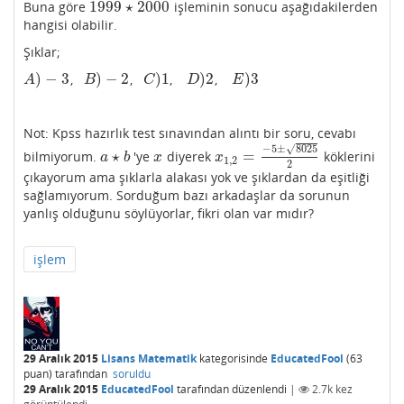
1999
⋆
2000
Buna göre
işleminin sonucu aşağıdakilerden
1999
⋆
2000
hangisi olabilir.
Şıklar;
)
−
3
)
−
2
)
1
)
2
)
3
,
,
,
,
A
)
−
3
B
)
−
2
C
)
1
D
)
2
E
)
3
A
B
C
D
E
Not: Kpss hazırlık test sınavından alıntı bir soru, cevabı
√
−
5
±
8025
⋆
=
bilmiyorum.
'ye
diyerek
köklerini
a
⋆
b
x
x
1
,
2
=
−
5
±
8025
2
a
b
x
x
1
,
2
2
çıkayorum ama şıklarla alakası yok ve şıklardan da eşitliği
sağlamıyorum. Sorduğum bazı arkadaşlar da sorunun
yanlış olduğunu söylüyorlar, fikri olan var mıdır?
işlem
29 Aralık 2015
Lisans Matematik
kategorisinde
EducatedFool
(
63
puan)
tarafından
soruldu
29 Aralık 2015
EducatedFool
tarafından
düzenlendi
|
2.7k
kez