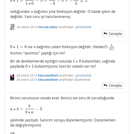
Z
0
⋆
1
=
−
5
=
−
5
=
−
∉
0
⋆
1
=
1
1
⋆
0
−
5
=
1
−
5
−
5
=
−
26
5
∉
Z
1
⋆
0
−
5
5
olduğundan
⋆
bağıntısı yine fonksiyon değildir. O halde işlem de
⋆
değildir. Yani soru iyi hazırlanmamış.
29 Aralık 2015
murad.ozkoc
tarafından
yorumlandı
Cevapla
b
0
⋆
1
=
0
ise
⋆
bağıntısı zaten fonksiyon değildir. (Neden?)
0
⋆
1
=
0
⋆
b
0
⋆
1
0
⋆
1
Kısmını "tanımsız" yaptığı için mi?
Bir de denklemlerde eşitliğin solunda
1
⋆
0
kullanırken, sağında
1
⋆
0
paydada
0
⋆
1
kullanmışsınız özel bir sebebi var mı?
0
⋆
1
29 Aralık 2015
EducatedFool
tarafından
yorumlandı
29 Aralık 2015
EducatedFool
tarafından
düzenlendi
Cevapla
Birinci sorunuzun cevabı evet. İkincisi ise soru ilk sorulduğunda
b
⋆
=
−
5
a
⋆
b
=
b
b
⋆
a
−
5
a
b
⋆
b
a
şeklinde yazılıydı. Sanırım soruyu düzenlemişsiniz. Düzenlerken
de değiştirmişsiniz.