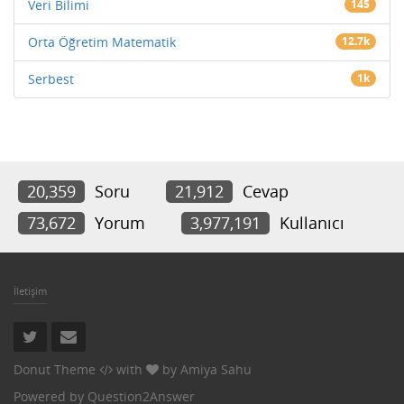
Veri Bilimi
145
Orta Öğretim Matematik
12.7k
Serbest
1k
20,359
Soru
21,912
Cevap
73,672
Yorum
3,977,191
Kullanıcı
İletişim
Donut Theme
with
by
Amiya Sahu
Powered by
Question2Answer