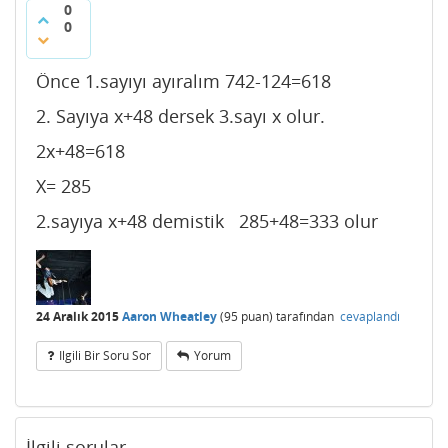
0
0
Önce 1.sayıyı ayıralım 742-124=618
2. Sayıya x+48 dersek 3.sayı x olur.
2x+48=618
X= 285
2.sayıya x+48 demistik 285+48=333 olur
24 Aralık 2015
Aaron Wheatley
(
95
puan)
tarafından
cevaplandı
Ilgili Bir Soru Sor
Yorum
İlgili sorular