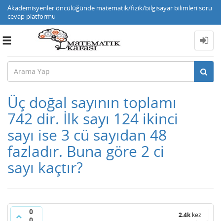
Akademisyenler öncülüğünde matematik/fizik/bilgisayar bilimleri soru
cevap platformu
Toggle
navigation
Üç doğal sayının toplamı
742 dir. İlk sayı 124 ikinci
sayı ise 3 cü sayıdan 48
fazladır. Buna göre 2 ci
sayı kaçtır?
0
2.4k
kez
0