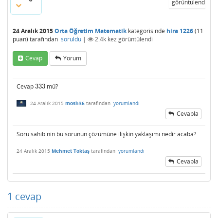
görüntülendi
24 Aralık 2015
Orta Öğretim Matematik
kategorisinde
hira 1226
(
11
puan)
tarafından
soruldu
|
2.4k
kez görüntülendi
Cevap
Yorum
Cevap
333
mü?
333
24 Aralık 2015
mosh36
tarafından
yorumlandı
Cevapla
Soru sahibinin bu sorunun çözümüne ilişkin yaklaşımı nedir acaba?
24 Aralık 2015
Mehmet Toktaş
tarafından
yorumlandı
Cevapla
1
cevap