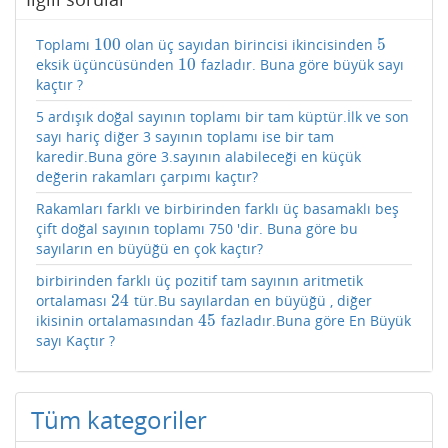
100
5
Toplamı
olan üç sayıdan birincisi ikincisinden
100
5
10
eksik üçüncüsünden
fazladır. Buna göre büyük sayı
10
kaçtır ?
5 ardışık doğal sayının toplamı bir tam küptür.İlk ve son
sayı hariç diğer 3 sayının toplamı ise bir tam
karedir.Buna göre 3.sayının alabileceği en küçük
değerin rakamları çarpımı kaçtır?
Rakamları farklı ve birbirinden farklı üç basamaklı beş
çift doğal sayının toplamı 750 'dir. Buna göre bu
sayıların en büyüğü en çok kaçtır?
birbirinden farklı üç pozitif tam sayının aritmetik
24
ortalaması
tür.Bu sayılardan en büyüğü , diğer
24
45
ikisinin ortalamasından
fazladır.Buna göre En Büyük
45
sayı Kaçtır ?
Tüm kategoriler