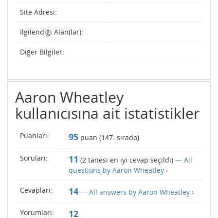
Site Adresi:
İlgilendiği Alan(lar):
Diğer Bilgiler:
Aaron Wheatley
kullanıcısına ait istatistikler
Puanları:
95
puan (
147
. sırada)
Soruları:
11
(
2
tanesi en iyi cevap seçildi) —
All
questions by Aaron Wheatley ›
Cevapları:
14
—
All answers by Aaron Wheatley ›
Yorumları:
12