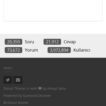
20,359
Soru
21,912
Cevap
73,672
Yorum
3,972,894
Kullanıcı
İletişim
Donut Theme
with
by
Amiya Sahu
Powered by
Question2Answer
Donut theme