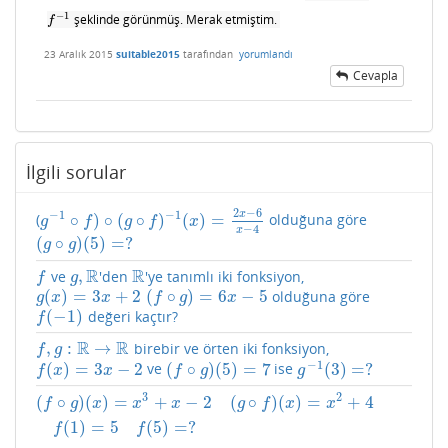
−
1
şeklinde görünmüş. Merak etmiştim.
f
−
1
f
23 Aralık 2015
suitable2015
tarafından
yorumlandı
Cevapla
İlgili sorular
2
−
6
−
1
−
1
x
∘
)
∘
(
∘
)
(
)
=
(
olduğuna göre
g
−
1
∘
f
)
∘
(
g
∘
f
)
−
1
(
x
)
=
2
x
−
6
x
−
4
g
f
g
f
x
−
4
x
(
∘
)
(
5
)
=
?
(
g
∘
g
)
(
5
)
=
?
g
g
R
R
,
ve
'den
'ye tanımlı iki fonksiyon,
f
g
,
R
R
f
g
(
)
=
3
+
2
(
∘
)
=
6
−
5
olduğuna göre
g
(
x
)
=
3
x
+
2
(
f
∘
g
)
=
6
x
−
5
g
x
x
f
g
x
(
−
1
)
değeri kaçtır?
f
(
−
1
)
f
R
R
,
:
→
birebir ve örten iki fonksiyon,
f
,
g
:
R
→
R
f
g
−
1
(
)
=
3
−
2
(
∘
)
(
5
)
=
7
(
3
)
=
?
ve
ise
f
(
x
)
=
3
x
−
2
(
f
∘
g
)
(
5
)
=
7
g
−
1
(
3
)
=
?
f
x
x
f
g
g
3
2
(
∘
)
(
)
=
+
−
2
(
∘
)
(
)
=
+
4
(
f
∘
g
)
(
x
)
=
x
3
+
x
−
2
(
g
∘
f
)
(
x
)
=
x
2
+
4
f
(
1
)
=
5
f
(
5
)
=
?
f
g
x
x
x
g
f
x
x
(
1
)
=
5
(
5
)
=
?
f
f