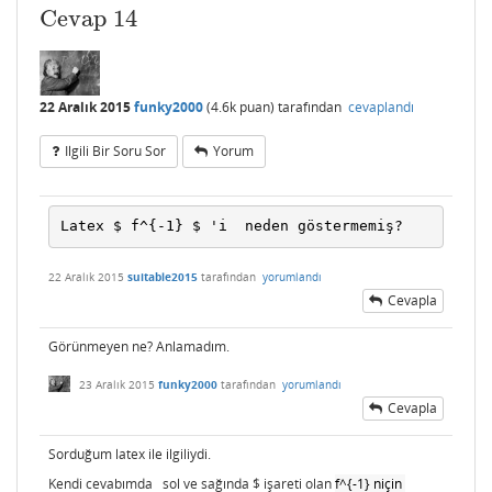
Cevap
14
22 Aralık 2015
funky2000
(
4.6k
puan)
tarafından
cevaplandı
Ilgili Bir Soru Sor
Yorum
Latex $ f^{-1} $ 'i  neden göstermemiş?
22 Aralık 2015
suitable2015
tarafından
yorumlandı
Cevapla
Görünmeyen ne? Anlamadım.
23 Aralık 2015
funky2000
tarafından
yorumlandı
Cevapla
Sorduğum latex ile ilgiliydi.
Kendi cevabımda sol ve sağında $ işareti olan
f^{-1}
niçin