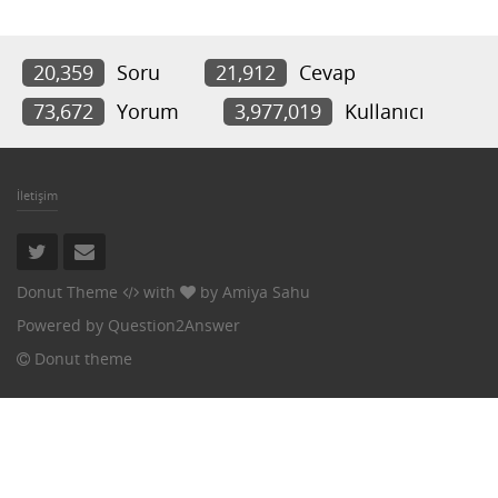
20,359
Soru
21,912
Cevap
73,672
Yorum
3,977,019
Kullanıcı
İletişim
Donut Theme
with
by
Amiya Sahu
Powered by
Question2Answer
Donut theme