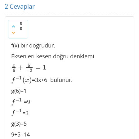
2
Cevaplar
0
0
f(x) bir doğrudur.
Eksenleri kesen doğru denklemi
y
+
=
1
x
x
6
+
y
−
2
=
1
6
−
2
−
1
(
)
=3x+6 bulunur.
f
−
1
(
x
)
f
x
g(6)=1
−
1
=9
f
−
1
f
−
1
=3
f
−
1
f
g(3)=5
9+5=14