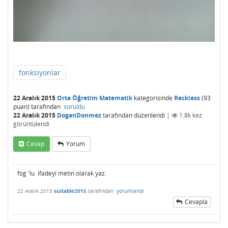
fonksiyonlar
22 Aralık 2015
Orta Öğretim Matematik
kategorisinde
Reckless
(
93
puan)
tarafından
soruldu
22 Aralık 2015
DoganDonmez
tarafından
düzenlendi
|
1.8k
kez
görüntülendi
Cevap
Yorum
fog 'lu ifadeyi metin olarak yaz.
22 Aralık 2015
suitable2015
tarafından
yorumlandı
Cevapla