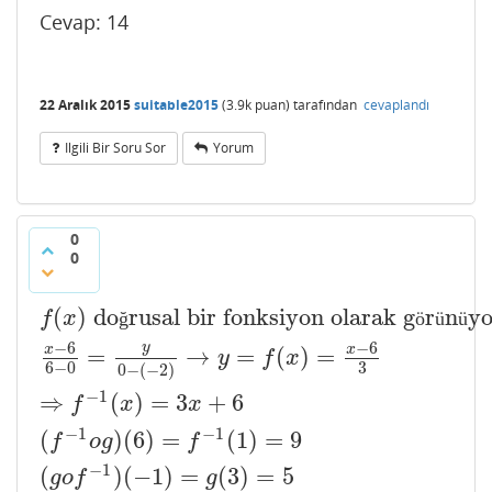
Cevap: 14
22 Aralık 2015
suitable2015
(
3.9k
puan)
tarafından
cevaplandı
Ilgili Bir Soru Sor
Yorum
0
0
(
)
do
rusal bir fonksiyon olarak g
r
n
yo
f
(
x
)
doğrusal bir fonksiyon olarak görünüyor:
x
−
6
f
x
ğ
ö
ü
ü
−
6
−
6
y
x
x
=
→
=
(
)
=
y
f
x
6
−
0
3
0
−
(
−
2
)
−
1
⇒
(
)
=
3
+
6
f
x
x
−
1
−
1
(
)
(
6
)
=
(
1
)
=
9
f
o
g
f
−
1
(
)
(
−
1
)
=
(
3
)
=
5
g
o
f
g