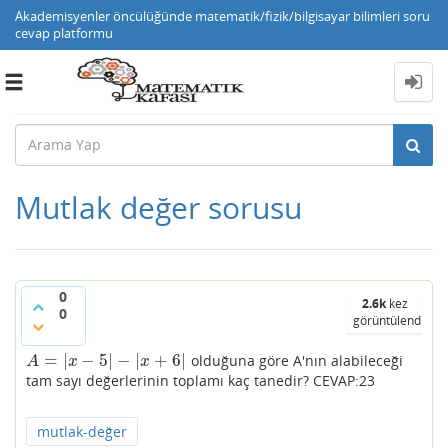
Akademisyenler öncülüğünde matematik/fizik/bilgisayar bilimleri soru
cevap platformu
Toggle
navigation
Mutlak değer sorusu
0
2.6k
kez
0
görüntülendi
=
|
−
5
|
−
|
+
6
|
olduğuna göre A'nın alabileceği
A
=
|
x
−
5
|
−
|
x
+
6
|
A
x
x
tam sayı değerlerinin toplamı kaç tanedir? CEVAP:23
mutlak-değer