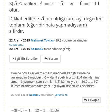
5
≤
=
−
5
−
−
6
=
−
11
3)
iken
5
≤
x
A
=
x
−
5
−
x
−
6
=
−
11
x
A
x
x
olur.
Dikkat edilirse
'nın aldığı tamsayı değerleri
A
A
toplamı (eğer bir hata yapmadıysam)
sıfırdır.
22 Aralık 2015
Mehmet Toktaş
(
19.2k
puan)
tarafından
cevaplandı
22 Aralık 2015
hasan55
tarafından
seçilmiş
Ilgili Bir Soru Sor
Yorum
Ben de böyle ilerledim ama 2. maddede karıştı. Burda da
anlamadım 2.maddeyi. -6'yı dahil edebiliyoruz -2x-1 denklemine
ama -13 yazmamışsınız o {-6,-11/2} kümesiyle {11.10.9,.....,-10}
kümesini anlayamadım yani. Açıklayabilirseniz çok sevinirim.
22 Aralık 2015
hasan55
tarafından
yorumlandı
Cevapla
−
2
(
−
6
)
−
1
=
12
−
1
=
11
olur
−
2
(
−
6
)
−
1
=
12
−
1
=
11