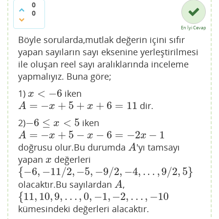
0
0
En İyi Cevap
Böyle sorularda,mutlak değerin içini sıfır
yapan sayıların sayı eksenine yerleştirilmesi
ile oluşan reel sayı aralıklarında inceleme
yapmalıyız. Buna göre;
<
−
6
1)
iken
x
<
−
6
x
=
−
+
5
+
+
6
=
11
dir.
A
=
−
x
+
5
+
x
+
6
=
11
A
x
x
−
6
≤
<
5
2)
iken
−
6
≤
x
<
5
x
=
−
+
5
−
−
6
=
−
2
−
1
A
=
−
x
+
5
−
x
−
6
=
−
2
x
−
1
A
x
x
x
doğrusu olur.Bu durumda
'yı tamsayı
A
A
yapan
değerleri
x
x
{
−
6
,
−
11
/
2
,
−
5
,
−
9
/
2
,
−
4
,
.
.
.
,
9
/
2
,
5
}
{
−
6
,
−
11
/
2
,
−
5
,
−
9
/
2
,
−
4
,
.
.
.
,
9
/
2
,
5
}
olacaktır.Bu sayılardan
,
A
A
{
11
,
10
,
9
,
.
.
.
,
0
,
−
1
,
−
2
,
.
.
.
,
−
10
{
11
,
10
,
9
,
.
.
.
,
0
,
−
1
,
−
2
,
.
.
.
,
−
10
kümesindeki değerleri alacaktır.