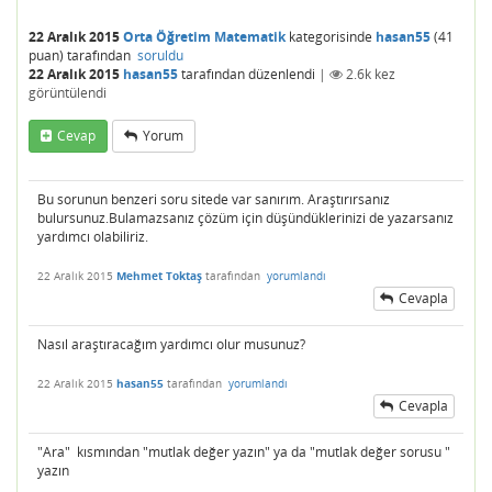
22 Aralık 2015
Orta Öğretim Matematik
kategorisinde
hasan55
(
41
puan)
tarafından
soruldu
22 Aralık 2015
hasan55
tarafından
düzenlendi
|
2.6k
kez
görüntülendi
Cevap
Yorum
Bu sorunun benzeri soru sitede var sanırım. Araştırırsanız
bulursunuz.Bulamazsanız çözüm için düşündüklerinizi de yazarsanız
yardımcı olabiliriz.
22 Aralık 2015
Mehmet Toktaş
tarafından
yorumlandı
Cevapla
Nasıl araştıracağım yardımcı olur musunuz?
22 Aralık 2015
hasan55
tarafından
yorumlandı
Cevapla
"Ara" kısmından "mutlak değer yazın" ya da "mutlak değer sorusu "
yazın