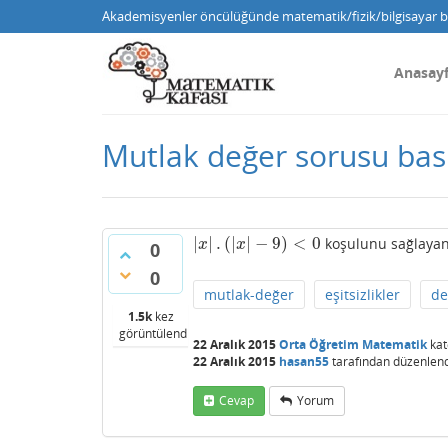
Akademisyenler öncülüğünde matematik/fizik/bilgisayar bi
Anasay
Mutlak değer sorusu basi
|
|
.
(
|
|
−
9
)
<
0
koşulunu sağlayan 
|
x
|
.
(
|
x
|
−
9
)
<
0
x
x
0
0
mutlak-değer
eşitsizlikler
de
1.5k
kez
görüntülendi
22 Aralık 2015
Orta Öğretim Matematik
kat
22 Aralık 2015
hasan55
tarafından
düzenlend
Cevap
Yorum