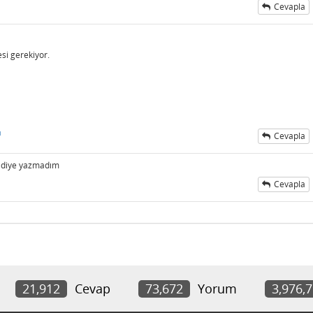
Cevapla
esi gerekiyor.
ı
Cevapla
ar diye yazmadım
Cevapla
21,912
Cevap
73,672
Yorum
3,976,