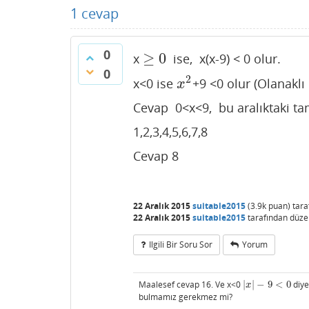
1
cevap
0
≥
0
x
ise, x(x-9) < 0 olur.
≥
0
0
2
x<0 ise
+9 <0 olur (Olanaklı 
x
2
x
Cevap 0<x<9, bu aralıktaki ta
1,2,3,4,5,6,7,8
Cevap 8
22 Aralık 2015
suitable2015
(
3.9k
puan)
tar
22 Aralık 2015
suitable2015
tarafından
düze
Ilgili Bir Soru Sor
Yorum
Maalesef cevap 16. Ve x<0
|
|
−
9
<
0
diy
|
x
|
−
9
<
0
x
bulmamız gerekmez mi?