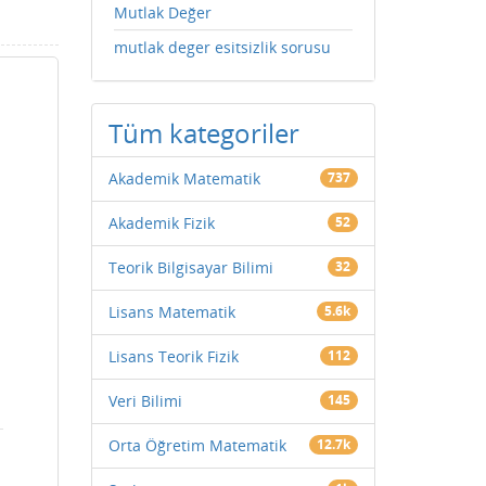
Mutlak Değer
mutlak deger esitsizlik sorusu
Tüm kategoriler
Akademik Matematik
737
Akademik Fizik
52
Teorik Bilgisayar Bilimi
32
Lisans Matematik
5.6k
Lisans Teorik Fizik
112
Veri Bilimi
145
Orta Öğretim Matematik
12.7k