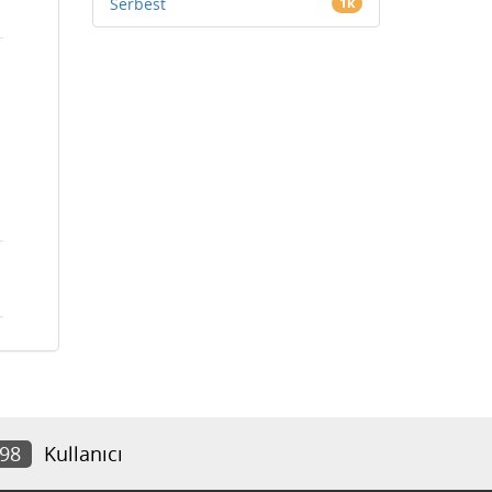
Serbest
1k
798
Kullanıcı