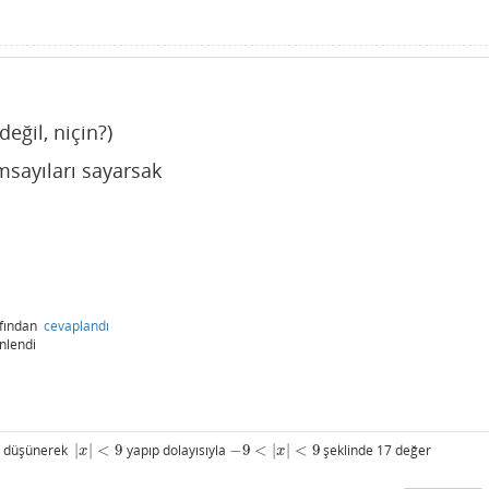
değil, niçin?)
msayıları sayarsak
afından
cevaplandı
nlendi
e düşünerek
|
|
<
9
yapıp dolayısıyla
−
9
<
|
|
<
9
şeklinde 17 değer
|
x
|
<
9
−
9
<
|
x
|
<
9
x
x