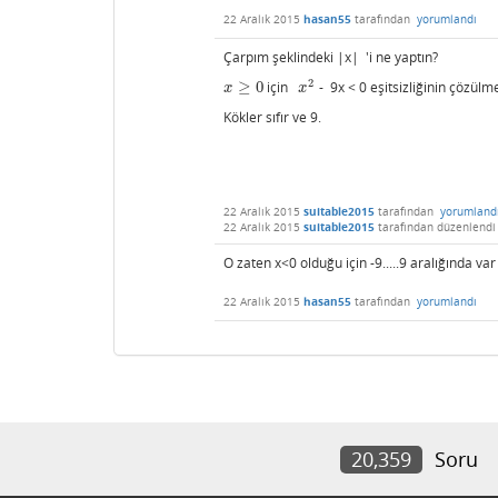
22 Aralık 2015
hasan55
tarafından
yorumlandı
Çarpım şeklindeki |x| 'i ne yaptın?
2
≥
0
için
- 9x < 0 eşitsizliğinin çözülm
x
≥
0
x
2
x
x
Kökler sıfır ve 9.
22 Aralık 2015
suitable2015
tarafından
yorumland
22 Aralık 2015
suitable2015
tarafından
düzenlendi
O zaten x<0 olduğu için -9.....9 aralığında v
22 Aralık 2015
hasan55
tarafından
yorumlandı
20,359
Soru