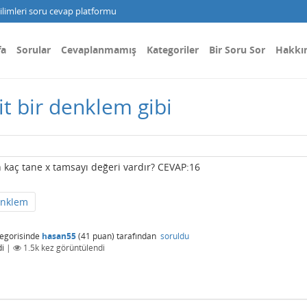
limleri soru cevap platformu
fa
Sorular
Cevaplanmamış
Kategoriler
Bir Soru Sor
Hakkı
t bir denklem gibi
kaç tane x tamsayı değeri vardır? CEVAP:16
nklem
egorisinde
hasan55
(
41
puan)
tarafından
soruldu
i
|
1.5k
kez görüntülendi