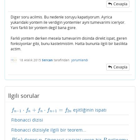
Cevapla
Diger soru acilmis. Bu nedenle soruyu kapatiyorum. Ayrica
yukaridaki yontem ile verdigin yontemler ayni tumevarimi iceriyor.
Yani farkli bir yontem degil bana gore.
Farkli yontem derken mesela tumevarim disinda direkt ispat, geren
fonksiyonlar gibi, bunu kastetmistim. Hatta bununla ilgili bir baslikta
actim.
18 Aralık 2015
Sercan
tarafından
yorumlandı
Cevapla
İlgili sorular
⋅
+
⋅
=
eşitliğinin ispatı
f
n
−
1
⋅
f
n
+
f
n
⋅
f
n
+
1
=
f
2
n
f
f
f
f
f
−
1
+
1
2
n
n
n
n
n
Fibonacci dizisi
Fibonacci dizisiyle ilgili bir teorem...
(
)
degeri
. Fibonacci sayisini veren bir
polinomu