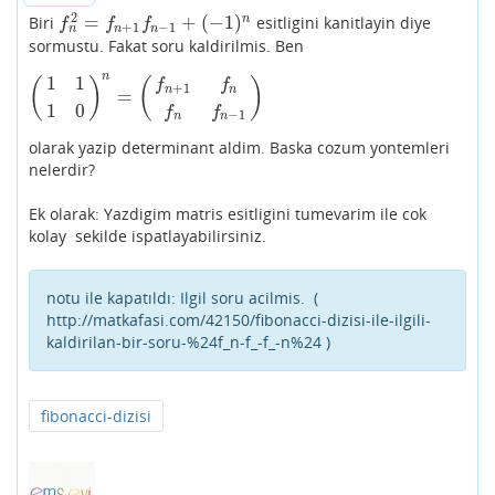
2
=
+
(
−
1
)
n
Biri
esitligini kanitlayin diye
f
n
2
=
f
n
+
1
f
n
−
1
+
(
−
1
)
n
f
f
f
+
1
−
1
n
n
n
sormustu. Fakat soru kaldirilmis. Ben
n
1
1
(
)
(
)
f
f
+
1
n
n
=
(
1
1
1
0
)
n
=
(
f
n
+
1
f
n
f
n
f
n
−
1
)
1
0
f
f
−
1
n
n
olarak yazip determinant aldim. Baska cozum yontemleri
nelerdir?
Ek olarak: Yazdigim matris esitligini tumevarim ile cok
kolay sekilde ispatlayabilirsiniz.
notu ile kapatıldı:
Ilgil soru acilmis. (
http://matkafasi.com/42150/fibonacci-dizisi-ile-ilgili-
kaldirilan-bir-soru-%24f_n-f_-f_-n%24 )
fibonacci-dizisi