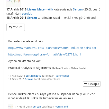
17 Aralık 2015
Lisans Matematik
kategorisinde
Sercan
(
25.6k
puan)
tarafından
soruldu
18 Aralık 2015
Sercan
tarafından
kapalı
|
2.1k
kez görüntülendi
Yorum
Bu linkleri inceleyebilirsiniz:
http://www.math.cmu.edu/~ploh/docs/math/1-induction-solns.pdf
http://mathforum.org/library/drmath/view/52718.html
Ayrıca bu kitapta da var:
Practical Analysis of Algorithms
By Dana Vrajitoru, William Knight
17 Aralık 2015
suitable2015
tarafından
yorumlandı
11 Ocak 2018
Sercan
tarafından
düzenlendi
Cevapla
Bence Turkce olarak buraya yazilsa bu ispatlar daha iyi olur. Zor
ispatlar degil. Iki linkte de tumevarim kullanilmis.
17 Aralık 2015
Sercan
tarafından
yorumlandı