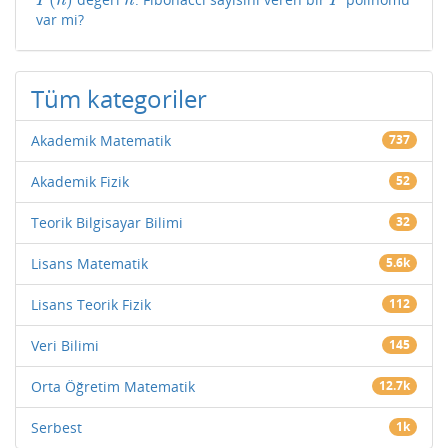
P
(
n
)
n
P
P
n
n
P
var mi?
Tüm kategoriler
Akademik Matematik
737
Akademik Fizik
52
Teorik Bilgisayar Bilimi
32
Lisans Matematik
5.6k
Lisans Teorik Fizik
112
Veri Bilimi
145
Orta Öğretim Matematik
12.7k
Serbest
1k