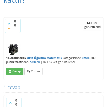
0
1.5k
kez
0
görüntülendi
16 Aralık 2015
Orta Öğretim Matematik
kategorisinde
Emel
(
580
puan)
tarafından
soruldu
|
1.5k
kez görüntülendi
Cevap
Yorum
1
cevap
0
0