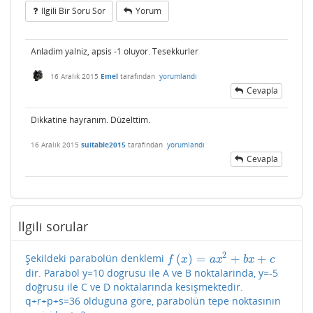
Ilgili Bir Soru Sor
Yorum
Anladim yalniz, apsis -1 oluyor. Tesekkurler
16 Aralık 2015
Emel
tarafından
yorumlandı
Cevapla
Dikkatine hayranım. Düzelttim.
16 Aralık 2015
suitable2015
tarafından
yorumlandı
Cevapla
İlgili sorular
2
(
)
=
+
+
Şekildeki parabolün denklemi
f
(
x
)
=
a
x
2
+
b
x
+
c
f
x
a
x
b
x
c
dir. Parabol y=10 dogrusu ile A ve B noktalarinda, y=-5
doğrusu ile C ve D noktalarında kesişmektedir.
q+r+p+s=36 olduguna göre, parabolün tepe noktasının