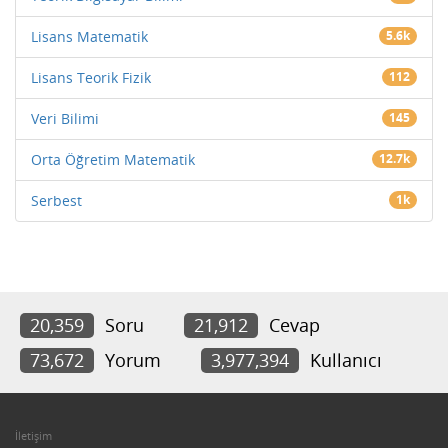
Lisans Matematik
5.6k
Lisans Teorik Fizik
112
Veri Bilimi
145
Orta Öğretim Matematik
12.7k
Serbest
1k
20,359
Soru
21,912
Cevap
73,672
Yorum
3,977,394
Kullanıcı
İletişim