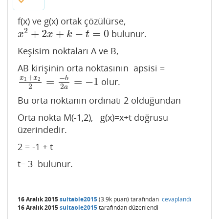
f(x) ve g(x) ortak çözülürse,
2
+
2
+
−
=
0
bulunur.
x
2
+
2
x
+
k
−
t
=
0
x
x
k
t
Keşisim noktaları A ve B,
AB kirişinin orta noktasının apsisi =
+
−
x
x
b
=
=
−
1
olur.
1
2
x
1
+
x
2
2
=
−
b
2
a
=
−
1
2
2
a
Bu orta noktanın ordinatı 2 olduğundan
Orta nokta M(-1,2), g(x)=x+t doğrusu
üzerindedir.
2 = -1 + t
t= 3 bulunur.
16 Aralık 2015
suitable2015
(
3.9k
puan)
tarafından
cevaplandı
16 Aralık 2015
suitable2015
tarafından
düzenlendi