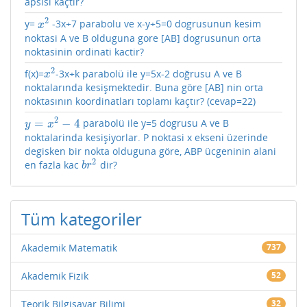
apsisi kaçtır?
2
y=
-3x+7 parabolu ve x-y+5=0 dogrusunun kesim
x
2
x
noktasi A ve B olduguna gore [AB] dogrusunun orta
noktasinin ordinati kactir?
2
f(x)=
-3x+k parabolü ile y=5x-2 doğrusu A ve B
x
2
x
noktalarında kesişmektedir. Buna göre [AB] nin orta
noktasının koordinatları toplamı kaçtır? (cevap=22)
2
=
−
4
parabolü ile y=5 dogrusu A ve B
y
=
x
2
−
4
y
x
noktalarinda kesişiyorlar. P noktasi x ekseni üzerinde
degisken bir nokta olduguna göre, ABP ücgeninin alani
2
en fazla kac
dir?
b
r
2
b
r
Tüm kategoriler
Akademik Matematik
737
Akademik Fizik
52
Teorik Bilgisayar Bilimi
32