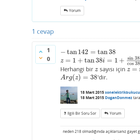
Yorum
1
cevap
1
−
tan
142
=
tan
38
−
tan
142
=
tan
38
0
sin
38
=
1
+
tan
38
=
1
+
z
=
1
+
tan
38
i
=
1
+
sin
38
cos
38
i
=
1
c
z
i
cos
3
=
Herhangi bir
sayısı için
z
z
=
r
(
c
z
z
(
)
=
38
'dir.
A
r
g
(
z
)
=
38
A
r
g
z
18 Mart 2015
sonelektrikbukucu
18 Mart 2015
DoganDonmez
tara
Ilgili Bir Soru Sor
Yorum
neden 218 olmadığınıda açıklarsanız gayet g