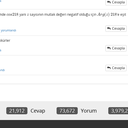
ı
Cevapla
i
inde
218
yani
sayısının mutlak değeri negatif olduğu için
(
)
218
'e eşit
c
o
s
218
z
A
r
g
(
z
)
218
c
o
s
z
A
r
g
z
Cevapla
yorumlandı
kkürler
Cevapla
ı
Cevapla
andı
21,912
Cevap
73,672
Yorum
3,979,