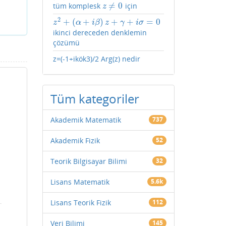
≠
0
tüm komplesk
için
z
≠
0
z
2
+
(
+
)
+
+
=
0
z
2
+
(
α
+
i
β
)
z
+
γ
+
i
σ
=
0
z
α
i
β
z
γ
i
σ
ikinci dereceden denklemin
çözümü
z=(-1+ikök3)/2 Arg(z) nedir
Tüm kategoriler
Akademik Matematik
737
Akademik Fizik
52
Teorik Bilgisayar Bilimi
32
Lisans Matematik
5.6k
Lisans Teorik Fizik
112
Veri Bilimi
145