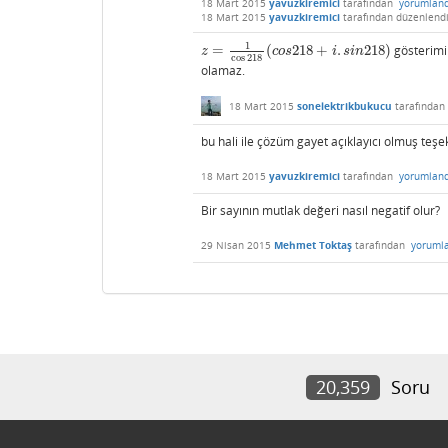
18 Mart 2015
yavuzkiremici
tarafından
yorumland
18 Mart 2015
yavuzkiremici
tarafından
düzenlend
1
=
(
218
+
.
218
)
gösterim
z
=
1
cos
218
(
c
o
s
218
+
i
.
s
i
n
218
)
z
c
o
s
i
s
i
n
cos
218
olamaz.
18 Mart 2015
sonelektrikbukucu
tarafından
bu hali ile çözüm gayet açıklayıcı olmuş teşe
18 Mart 2015
yavuzkiremici
tarafından
yorumland
Bir sayının mutlak değeri nasıl negatif olur?
29 Nisan 2015
Mehmet Toktaş
tarafından
yoruml
20,359
Soru