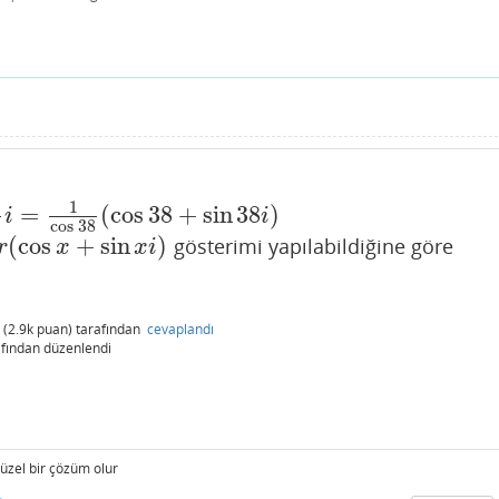
1
=
(
cos
38
+
sin
38
)
os
38
(
cos
38
+
sin
38
i
)
i
i
8
cos
38
(
cos
+
sin
)
gösterimi yapılabildiğine göre
os
x
+
sin
x
i
)
r
x
x
i
(
2.9k
puan)
tarafından
cevaplandı
fından
düzenlendi
üzel bir çözüm olur