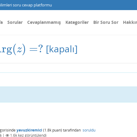
limleri soru cevap platformu
fa
Sorular
Cevaplanmamış
Kategoriler
Bir Soru Sor
Hakkı
rg
(
)
=
?
[kapalı]
rg
(
z
)
=
?
z
gorisinde
yavuzkiremici
(
1.8k
puan)
tarafından
soruldu
ı
|
1.6k
kez görüntülendi