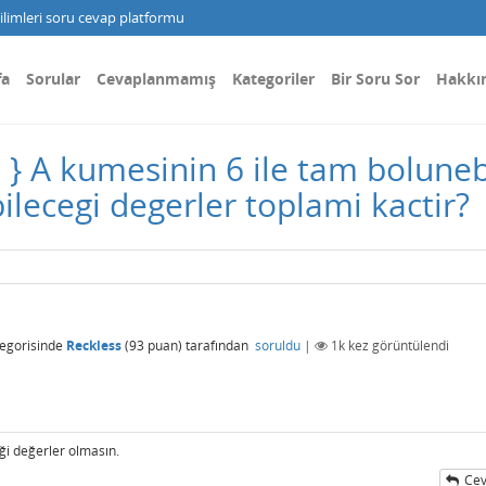
limleri soru cevap platformu
fa
Sorular
Cevaplanmamış
Kategoriler
Bir Soru Sor
Hakkı
E N } A kumesinin 6 ile tam bolun
ilecegi degerler toplami kactir?
egorisinde
Reckless
(
93
puan)
tarafından
soruldu
|
1k
kez görüntülendi
eği değerler olmasın.
Cev