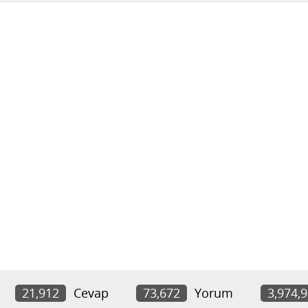
21,912
Cevap
73,672
Yorum
3,974,