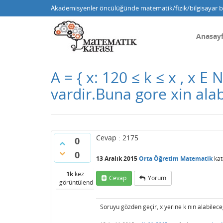
Akademisyenler öncülüğünde matematik/fizik/bilgisayar bi
Anasay
A = { x: 120 ≤ k ≤ x , x 
vardir.Buna gore xin alab
Cevap : 2175
0
0
13 Aralık 2015
Orta Öğretim Matematik
kat
1k
kez
Cevap
Yorum
görüntülendi
Soruyu gözden geçir, x yerine k nın alabilec