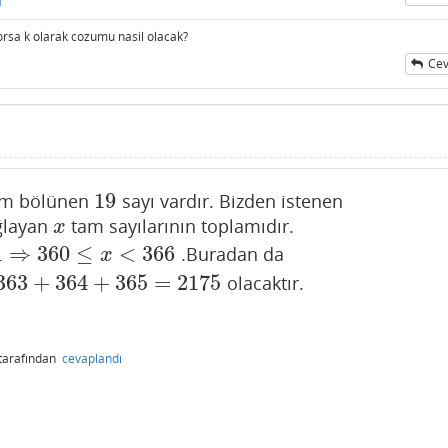
ı
rsa k olarak cozumu nasil olacak?
Cev
19
am bölünen
sayı vardır. Bizden istenen
19
ğlayan
tam sayılarının toplamıdır.
x
x
1
⇒
360
≤
<
366
.Buradan da
<
366
x
363
+
364
+
365
=
2175
olacaktır.
5
=
2175
tarafından
cevaplandı