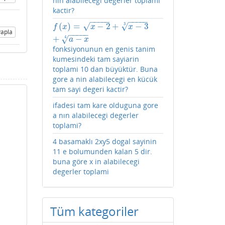
nin alabilecegi degerler toplami
kactir?
−
−
−
−
−
−
−
−
−
−
(
)
=
−
2
+
−
3
√
√
3
f
(
x
)
=
x
−
2
+
x
−
3
3
+
a
−
x
4
f
x
x
x
apla
−
−
−
−
−
+
−
√
4
a
x
fonksiyonunun en genis tanim
kumesindeki tam sayiarin
toplami 10 dan büyüktür. Buna
gore a nin alabilecegi en kücük
tam sayi degeri kactir?
ifadesi tam kare olduguna gore
a nın alabilecegi degerler
toplami?
4 basamaklı 2xy5 dogal sayinin
11 e bolumunden kalan 5 dir.
buna göre x in alabilecegi
degerler toplami
Tüm kategoriler