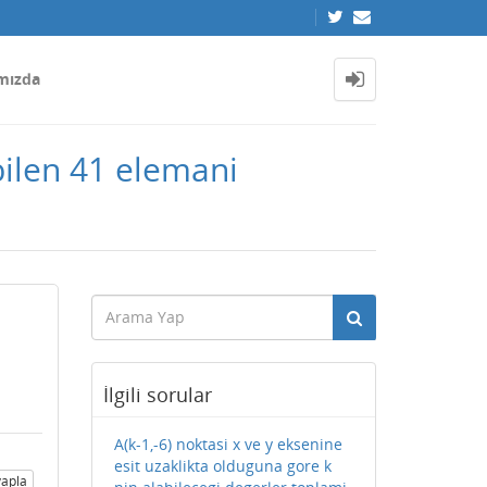
mızda
ebilen 41 elemani
İlgili sorular
A(k-1,-6) noktasi x ve y eksenine
esit uzaklikta olduguna gore k
apla