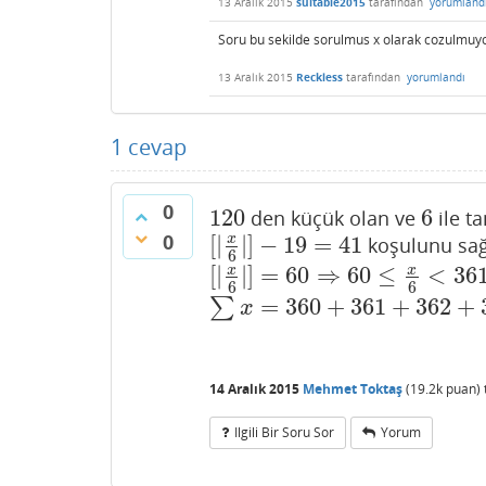
13 Aralık 2015
suitable2015
tarafından
yorumland
Soru bu sekilde sorulmus x olarak cozulmuyo
13 Aralık 2015
Reckless
tarafından
yorumlandı
1
cevap
0
120
6
den küçük olan ve
ile t
120
6
0
[
|
|
]
−
19
=
41
x
koşulunu sa
[
|
x
6
|
]
−
19
=
41
6
[
|
|
]
=
60
⇒
60
≤
<
36
x
x
[
|
x
6
|
]
=
60
⇒
60
≤
x
6
<
361
⇒
360
≤
x
6
6
=
360
+
361
+
362
+
∑
∑
x
=
360
+
361
+
362
+
363
+
364
+
36
x
14 Aralık 2015
Mehmet Toktaş
(
19.2k
puan)
Ilgili Bir Soru Sor
Yorum