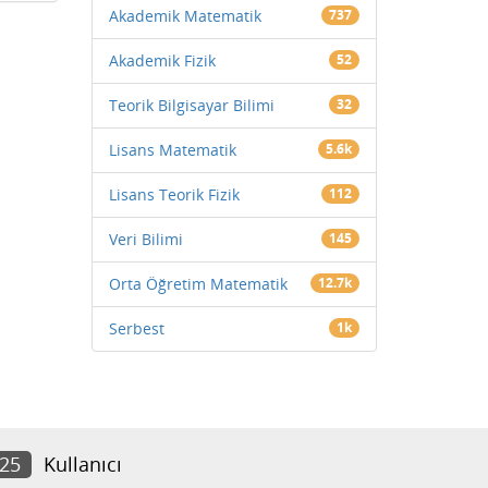
Akademik Matematik
737
Akademik Fizik
52
Teorik Bilgisayar Bilimi
32
Lisans Matematik
5.6k
Lisans Teorik Fizik
112
Veri Bilimi
145
Orta Öğretim Matematik
12.7k
Serbest
1k
925
Kullanıcı