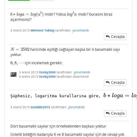
b
b
∗
=
(
)
midir? Yoksa
mıdır? burasını biraz
b
∗
l
o
g
a
=
l
o
g
(
a
b
)
l
o
g
b
a
b
l
o
g
a
l
o
g
a
l
o
g
a
açarmısınız?
3 Aralık 2015
Mehmet Toktaş
tarafından
yorumlandı
Cevapla
=
2592
haricinde eşitliği sağlayan başka bir 4 basamaklı sayı
N
=
2592
N
yoktur.
6
,
8
,
⋯
için incelemek gerekir.
6
,
8
,
⋯
3 Aralık 2015
funky2000
tarafından
yorumlandı
3 Aralık 2015
funky2000
tarafından
düzenlendi
Cevapla
∗
=
b
l
o
g
a
l
o
Şüphesiz, logaritma kurallarına göre, 
b
∗
l
o
g
a
=
l
o
g
(
a
b
3 Aralık 2015
suitable2015
tarafından
yorumlandı
Cevapla
Dört basamaklı sayılar için örnektekinden başkası yoktur.
Üstelik bildiğim kadarıyla 6 ve 8 basamaklı sayılar için de cevap yok.