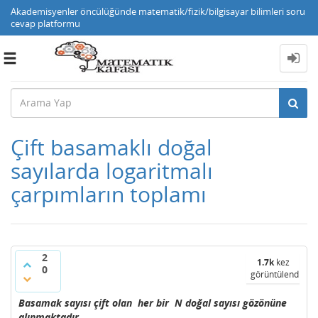
Akademisyenler öncülüğünde matematik/fizik/bilgisayar bilimleri soru
cevap platformu
Toggle
navigation
Çift basamaklı doğal
sayılarda logaritmalı
çarpımların toplamı
2
1.7k
kez
0
görüntülendi
Basamak sayısı çift olan her bir N doğal sayısı gözönüne
alınmaktadır.