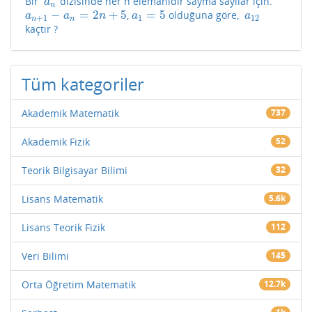
Bir
dizisinde her n elemanıdır sayma sayılar için.
a
n
a
n
−
=
2
+
5
=
5
,
olduğuna göre,
a
n
+
1
−
a
n
=
2
n
+
5
a
1
=
5
a
12
a
a
n
a
a
+
1
1
12
n
n
kaçtır ?
Tüm kategoriler
Akademik Matematik
737
Akademik Fizik
52
Teorik Bilgisayar Bilimi
32
Lisans Matematik
5.6k
Lisans Teorik Fizik
112
Veri Bilimi
145
Orta Öğretim Matematik
12.7k