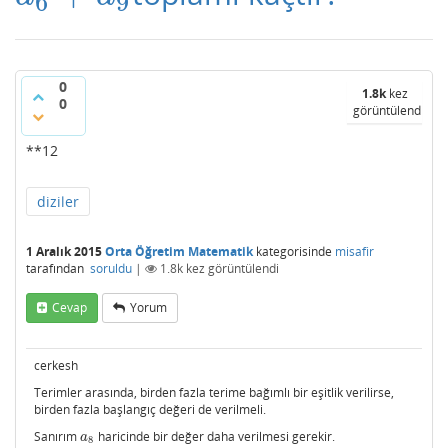
6
9
0
1.8k
kez
0
görüntülendi
**12
diziler
1 Aralık 2015
Orta Öğretim Matematik
kategorisinde
misafir
tarafından
soruldu
|
1.8k
kez görüntülendi
Cevap
Yorum
cerkesh
Terimler arasında, birden fazla terime bağımlı bir eşitlik verilirse,
birden fazla başlangıç değeri de verilmeli.
Sanırım
haricinde bir değer daha verilmesi gerekir.
a
8
a
8