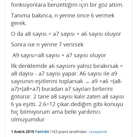
fonksiyonlara benzettiğim için bir göz attım.
Tanıma bakınca, n yerine önce 6 vermek
gerek.
O da a8 sayısı = a7 sayısı + a6 sayısı oluyor
Sonra ise n yerine 7 verirsek
A9 sayısı=a8 sayısı + a7 sayısı oluyor
İlk denklemde a6 sayısını yalnız bırakırsak =
a8 dayısı - a7 sayısı yapar. A6 sayısı ile a9
sayısının eşitlerini toplarsak → a9 +a6 =(a8-
a7)+(a8+a7) buradan a7 sayıları birbirini
götürür. 2 tane a8 sayısı kalır.zaten a8 sayısı
6 ya eşitti. 2.6=12 çıkar.dediğim gibi konuyu
hiç bilmiyorum ama belki yardımcı
olmuşumdur
1 Aralık 2015
Fatih94
(
163
puan)
tarafından
cevaplandı