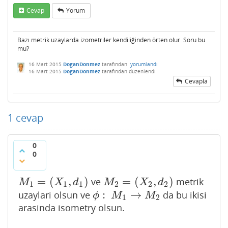
Cevap
Yorum
Bazı metrik uzaylarda izometriler kendiliğinden örten olur. Soru bu
mu?
16 Mart 2015
DoganDonmez
tarafından
yorumlandı
16 Mart 2015
DoganDonmez
tarafından
düzenlendi
Cevapla
1
cevap
0
0
=
(
,
)
=
(
,
)
ve
metrik
M
1
=
(
X
1
,
d
1
)
M
2
=
(
X
2
,
d
2
)
M
X
d
M
X
d
1
1
1
2
2
2
:
→
uzaylari olsun ve
da bu ikisi
ϕ
:
M
1
→
M
2
ϕ
M
M
1
2
arasinda isometry olsun.