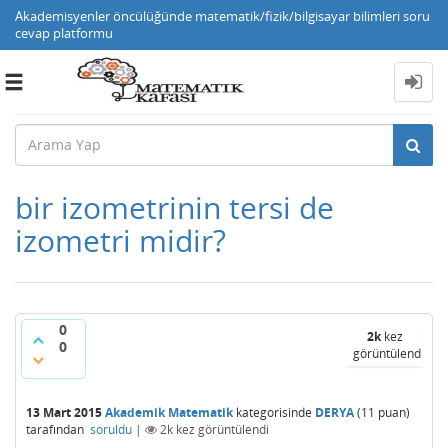
Akademisyenler öncülüğünde matematik/fizik/bilgisayar bilimleri soru
cevap platformu
Toggle
navigation
bir izometrinin tersi de
izometri midir?
0
2k
kez
0
görüntülendi
13 Mart 2015
Akademik Matematik
kategorisinde
DERYA
(
11
puan)
tarafından
soruldu
|
2k
kez görüntülendi