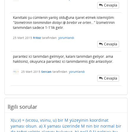
Cevapla
Kanıttaki şu cümlenin yanlış olduğuna işaret etmek istemiştim:
"Izometrinin tanimindan dolayi (ϕ birebir ve orten..."
İzometrinin
tanımından sadece 1-1'lik gelir.
25 Mart 2015
fritoz
tarafından
yorumlandı
Cevapla
parantez ici tanimdan gelmiyor, kalani tanimdan geliyor. ama
haklisiniz, okuyunca parantez ici tanimdanmis gibi anlasiliyor.
25 Mart 2015
Sercan
tarafından
yorumlandı
Cevapla
İlgili sorular
X(u,v) = (vcosu, vsinu, u) bir M yüzeyinin koordinat
yaması olsun. a) X yaması üzerinde M nin bir normal bir
de teğet vektör alanını bulunuz. b) q=(1,0,1) noktası bu