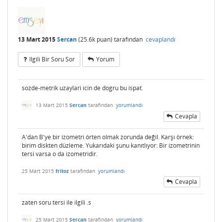
13 Mart 2015
Sercan
(
25.6k
puan)
tarafından
cevaplandı
Ilgili Bir Soru Sor
Yorum
sozde-metrik uzaylari icin de dogru bu ispat.
13 Mart 2015
Sercan
tarafından
yorumlandı
Cevapla
A'dan B'ye bir izometri örten olmak zorunda değil. Karşı örnek:
birim diskten düzleme. Yukarıdaki şunu kanıtlıyor: Bir izometrinin
tersi varsa o da izometridir.
25 Mart 2015
fritoz
tarafından
yorumlandı
Cevapla
zaten soru tersi ile ilgili .s
25 Mart 2015
Sercan
tarafından
yorumlandı