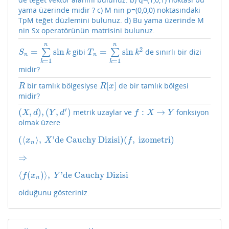
yama üzerinde midir ? c) M nin p=(0,0,0) noktasındaki
TpM teğet düzlemini bulunuz. d) Bu yama üzerinde M
nin Sx operatörünün matrisini bulunuz.
n
n
2
=
sin
=
sin
∑
gibi
∑
de sınırlı bir dizi
S
n
=
∑
k
=
1
n
sin
k
T
n
=
∑
k
=
1
n
sin
k
2
S
k
T
k
n
n
=
1
=
1
k
k
midir?
[
]
bir tamlık bölgesiyse
de bir tamlık bölgesi
R
R
[
x
]
R
R
x
midir?
′
(
,
)
,
(
,
)
:
→
metrik uzaylar ve
fonksiyon
(
X
,
d
)
,
(
Y
,
d
′
)
f
:
X
→
Y
X
d
Y
d
f
X
Y
olmak üzere
(
⟨
⟩
,
'de Cauchy Dizisi
)
(
,
izometri
)
(
⟨
x
n
⟩
,
X
'de Cauchy Dizisi
)
(
f
,
izometri
)
x
X
f
n
⇒
⇒
⟨
(
)
⟩
,
'de Cauchy Dizisi
⟨
f
(
x
n
)
⟩
,
Y
'de Cauchy Dizisi
f
x
Y
n
olduğunu gösteriniz.