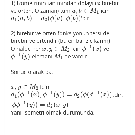
1) Izometrinin tanimindan dolayi (
birebir
ϕ
ϕ
,
∈
ve orten. O zaman) tum
icin
a
,
b
∈
M
1
a
b
M
1
(
,
)
=
(
(
)
,
(
)
)
'dir.
d
1
(
a
,
b
)
=
d
2
(
ϕ
(
a
)
,
ϕ
(
b
)
)
d
a
b
d
ϕ
a
ϕ
b
1
2
2) birebir ve orten fonksiyonun tersi de
birebir ve ortendir (bu en bariz cikarim)
−
1
,
∈
(
)
O halde her
icin
ve
x
,
y
∈
M
2
ϕ
−
1
(
x
)
x
y
M
ϕ
x
2
−
1
(
)
elemani
'de vardir.
ϕ
−
1
(
y
)
M
1
ϕ
y
M
1
Sonuc olarak da:
,
∈
icin
x
,
y
∈
M
2
x
y
M
2
−
1
−
1
−
1
(
(
)
,
(
)
)
=
(
(
(
)
)
,
'dir.
d
1
(
ϕ
−
1
(
x
)
,
ϕ
−
1
(
y
)
)
=
d
2
(
ϕ
(
ϕ
−
1
(
x
)
)
,
ϕ
ϕ
−
1
(
y
)
)
=
d
2
(
x
,
y
)
d
ϕ
x
ϕ
y
d
ϕ
ϕ
x
1
2
−
1
(
)
)
=
(
,
)
ϕ
ϕ
y
d
x
y
2
Yani isometri olmak durumunda.