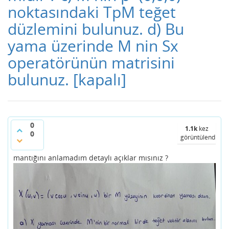
noktasındaki TpM teğet
düzlemini bulunuz. d) Bu
yama üzerinde M nin Sx
operatörünün matrisini
bulunuz.
[kapalı]
0
1.1k
kez
0
görüntülendi
mantığını anlamadım detaylı açıklar mısınız ?