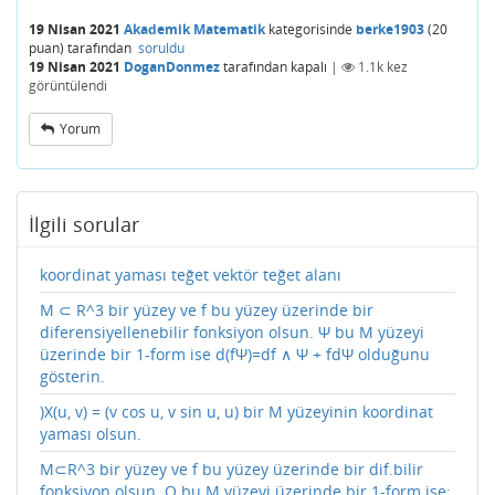
19 Nisan 2021
Akademik Matematik
kategorisinde
berke1903
(
20
puan)
tarafından
soruldu
19 Nisan 2021
DoganDonmez
tarafından
kapalı
|
1.1k
kez
görüntülendi
Yorum
İlgili sorular
koordinat yaması teğet vektör teğet alanı
M ⊂ R^3 bir yüzey ve f bu yüzey üzerinde bir
diferensiyellenebilir fonksiyon olsun. Ψ bu M yüzeyi
üzerinde bir 1-form ise d(fΨ)=df ∧ Ψ + fdΨ olduğunu
gösterin.
)X(u, v) = (v cos u, v sin u, u) bir M yüzeyinin koordinat
yaması olsun.
M⊂R^3 bir yüzey ve f bu yüzey üzerinde bir dif.bilir
fonksiyon olsun. Q bu M yüzeyi üzerinde bir 1-form ise;