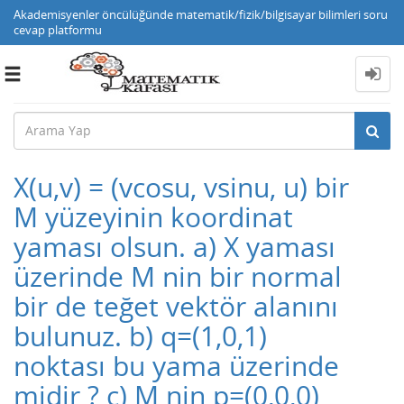
Akademisyenler öncülüğünde matematik/fizik/bilgisayar bilimleri soru
cevap platformu
Toggle
navigation
X(u,v) = (vcosu, vsinu, u) bir
M yüzeyinin koordinat
yaması olsun. a) X yaması
üzerinde M nin bir normal
bir de teğet vektör alanını
bulunuz. b) q=(1,0,1)
noktası bu yama üzerinde
midir ? c) M nin p=(0,0,0)