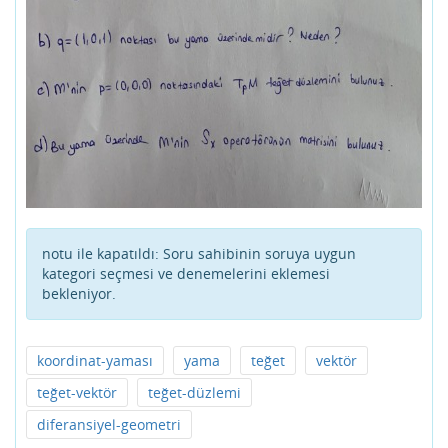
notu ile kapatıldı:
Soru sahibinin soruya uygun
kategori seçmesi ve denemelerini eklemesi
bekleniyor.
koordinat-yaması
yama
teğet
vektör
teğet-vektör
teğet-düzlemi
diferansiyel-geometri