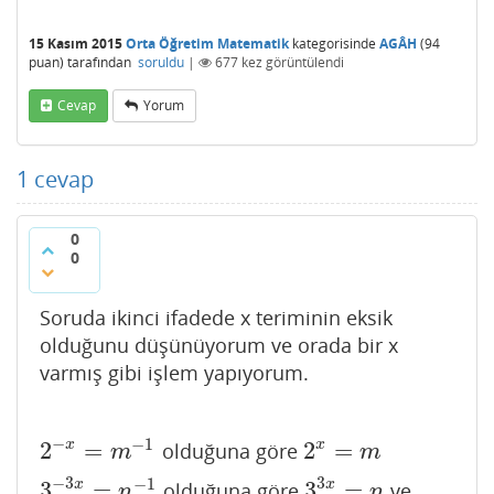
15 Kasım 2015
Orta Öğretim Matematik
kategorisinde
AGÂH
(
94
puan)
tarafından
soruldu
|
677
kez görüntülendi
Cevap
Yorum
1
cevap
0
0
Soruda ikinci ifadede x teriminin eksik
olduğunu düşünüyorum ve orada bir x
varmış gibi işlem yapıyorum.
−
−
1
2
=
2
=
x
x
olduğuna göre
2
−
x
=
m
−
1
2
x
=
m
m
m
−
3
3
−
1
3
=
3
=
x
x
olduğuna göre
ve
3
−
3
x
=
n
−
1
3
3
x
=
n
n
n