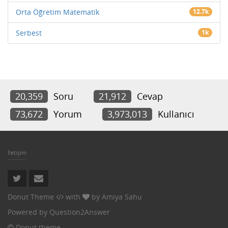
Orta Öğretim Matematik
12.7k
Serbest
1k
20,359
Soru
21,912
Cevap
73,672
Yorum
3,973,013
Kullanıcı
İletişim
Donut Theme
with
by
Amiya Sahu
Powered by
Question2Answer
Donut theme