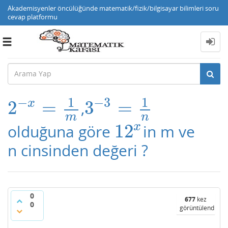
Akademisyenler öncülüğünde matematik/fizik/bilgisayar bilimleri soru
cevap platformu
Toggle
navigation
1
1
−
−
3
x
2
=
3
=
,
2
−
x
=
1
m
3
−
3
=
1
n
m
n
x
12
olduğuna göre
in m ve
12
x
n cinsinden değeri ?
0
677
kez
0
görüntülendi