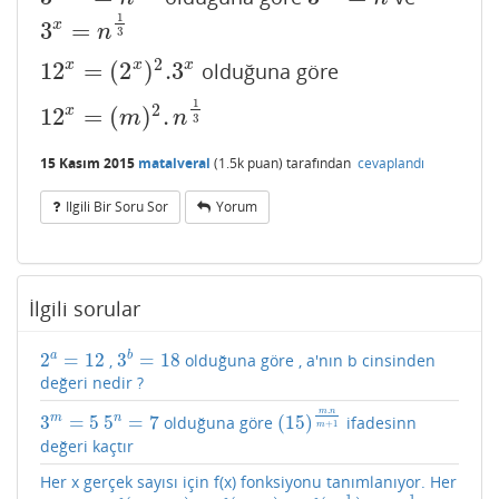
1
3
=
x
3
x
=
n
1
3
n
3
2
12
=
(
2
)
.3
x
x
x
olduğuna göre
12
x
=
(
2
x
)
2
.3
x
1
2
12
=
(
)
.
x
12
x
=
(
m
)
2
.
n
1
3
m
n
3
15 Kasım 2015
matalveral
(
1.5k
puan)
tarafından
cevaplandı
Ilgili Bir Soru Sor
Yorum
İlgili sorular
2
=
12
3
=
18
a
b
,
olduğuna göre , a'nın b cinsinden
2
a
=
12
3
b
=
18
değeri nedir ?
.
m
n
3
=
5
5
=
7
(
15
)
n
m
olduğuna göre
ifadesinn
3
m
=
5
5
n
=
7
(
15
)
m
.
n
m
+
1
+
1
m
değeri kaçtır
Her x gerçek sayısı için f(x) fonksiyonu tanımlanıyor. Her
1
1