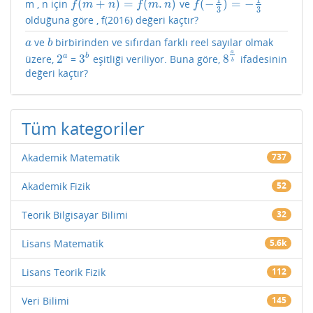
(
+
)
=
(
.
)
(
−
)
=
−
m , n için
ve
f
(
m
+
n
)
=
f
(
m
.
n
)
f
(
−
1
3
)
=
−
1
3
f
m
n
f
m
n
f
3
3
olduğuna göre , f(2016) değeri kaçtır?
ve
birbirinden ve sıfırdan farklı reel sayılar olmak
a
b
a
b
a
2
3
8
a
b
üzere,
=
eşitliği veriliyor. Buna göre,
ifadesinin
2
a
3
b
8
a
b
b
değeri kaçtır?
Tüm kategoriler
Akademik Matematik
737
Akademik Fizik
52
Teorik Bilgisayar Bilimi
32
Lisans Matematik
5.6k
Lisans Teorik Fizik
112
Veri Bilimi
145