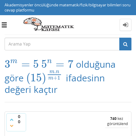
Akademisyenler öncülüğünde matematik/fizik/bilgisayar bilimleri soru
cevap platformu
Toggle
navigation
n
m
3
=
5
5
=
7
olduğuna
3
m
=
5
5
n
=
7
.
m
n
(
15
)
göre
ifadesinn
(
15
)
m
.
n
m
+
1
+
1
m
değeri kaçtır
0
740
kez
0
görüntülendi