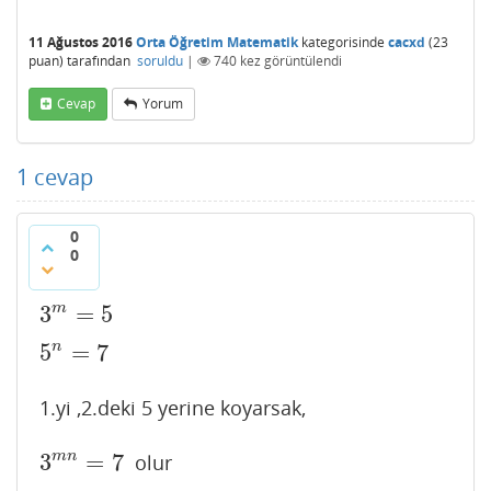
11 Ağustos 2016
Orta Öğretim Matematik
kategorisinde
cacxd
(
23
puan)
tarafından
soruldu
|
740
kez görüntülendi
Cevap
Yorum
1
cevap
0
0
3
=
5
m
3
m
=
5
5
=
7
n
5
n
=
7
1.yi ,2.deki 5 yerine koyarsak,
3
=
7
m
n
olur
3
m
n
=
7