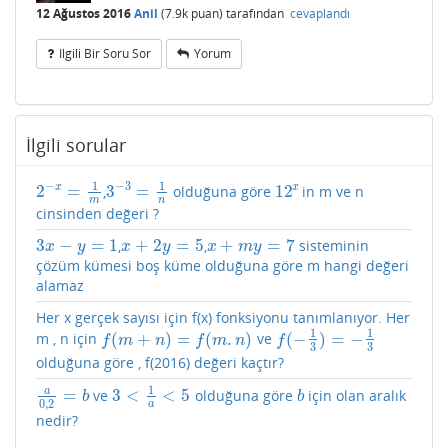
12 Ağustos 2016
Anil
(
7.9k
puan)
tarafından
cevaplandı
Ilgili Bir Soru Sor
Yorum
İlgili sorular
1
1
−
−
3
2
=
3
=
12
x
x
,
olduğuna göre
in m ve n
2
−
x
=
1
m
3
−
3
=
1
n
12
x
m
n
cinsinden değeri ?
3
−
=
1
+
2
=
5
+
=
7
,
,
sisteminin
3
x
−
y
=
1
x
+
2
y
=
5
x
+
m
y
=
7
x
y
x
y
x
m
y
çözüm kümesi boş küme olduğuna göre m hangi değeri
alamaz
Her x gerçek sayısı için f(x) fonksiyonu tanımlanıyor. Her
1
1
(
+
)
=
(
.
)
(
−
)
=
−
m , n için
ve
f
(
m
+
n
)
=
f
(
m
.
n
)
f
(
−
1
3
)
=
−
1
3
f
m
n
f
m
n
f
3
3
olduğuna göre , f(2016) değeri kaçtır?
1
a
=
3
<
<
5
ve
olduğuna göre
için olan aralık
a
0
,
2
=
b
3
<
1
a
<
5
b
b
b
0
,
2
a
nedir?