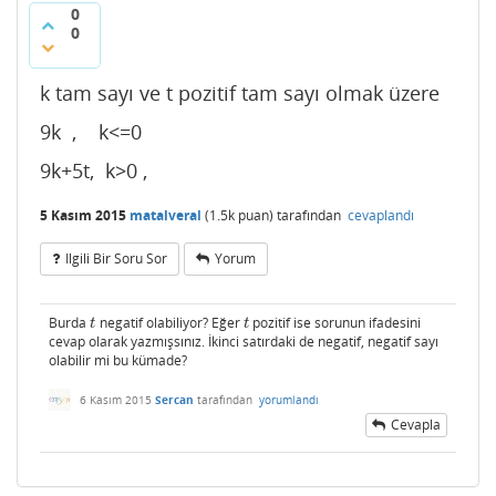
0
0
k tam sayı ve t pozitif tam sayı olmak üzere
9k , k<=0
9k+5t, k>0 ,
5 Kasım 2015
matalveral
(
1.5k
puan)
tarafından
cevaplandı
Ilgili Bir Soru Sor
Yorum
Burda
negatif olabiliyor? Eğer
pozitif ise sorunun ifadesini
t
t
t
t
cevap olarak yazmışsınız. İkinci satırdaki de negatif, negatif sayı
olabilir mi bu kümade?
6 Kasım 2015
Sercan
tarafından
yorumlandı
Cevapla