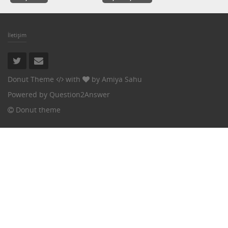
İletişim
Donut Theme
with
by
Amiya Sahu
Powered by
Question2Answer
Donut theme