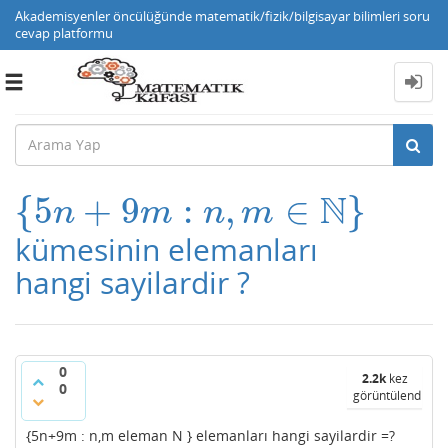
Akademisyenler öncülüğünde matematik/fizik/bilgisayar bilimleri soru
cevap platformu
Toggle
navigation
N
{
5
+
9
:
,
∈
}
{
5
n
+
9
m
:
n
,
m
∈
N
}
n
m
n
m
kümesinin elemanları
hangi sayilardir ?
0
2.2k
kez
0
görüntülendi
{5n+9m : n,m eleman N } elemanları hangi sayilardir =?