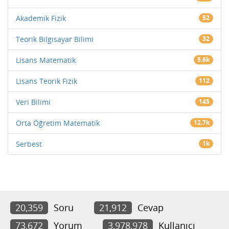
Akademik Fizik
52
Teorik Bilgisayar Bilimi
32
Lisans Matematik
5.6k
Lisans Teorik Fizik
112
Veri Bilimi
145
Orta Öğretim Matematik
12.7k
Serbest
1k
20,359
Soru
21,912
Cevap
73,672
Yorum
3,978,978
Kullanıcı