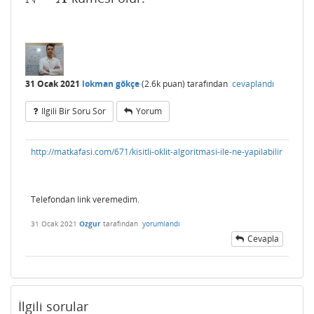
31 Ocak 2021
lokman gökçe
(
2.6k
puan)
tarafından
cevaplandı
Ilgili Bir Soru Sor
Yorum
http://matkafasi.com/671/kisitli-oklit-algoritmasi-ile-ne-yapilabilir
Telefondan link veremedim.
31 Ocak 2021
Ozgur
tarafından
yorumlandı
Cevapla
İlgili sorular