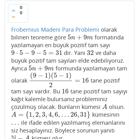
0
0
Frobernius Madeni Para Problemi
olarak
5
+
9
bilinen teoreme göre
formatında
5
n
+
9
m
n
m
yazılamayan en büyük pozitif tam sayı
9
⋅
5
−
9
−
5
=
31
32
dir. Yani
ve daha
9
⋅
5
−
9
−
5
=
31
32
büyük pozitif tam sayıları elde edebiliyoruz.
5
+
9
Ayrıca
formunda yazılamayan tam
5
n
+
9
m
n
m
(
9
−
1
)
(
5
−
1
)
=
16
olarak
tane pozitif
(
9
−
1
)
(
5
−
1
)
2
=
16
2
16
tam sayı vardır. Bu
tane pozitif tam sayıyı
16
kağıt kalemle bulursanız probleminiz
çözülmüş olacak. Bunların kümesi
olsun.
A
A
=
{
1
,
2
,
3
,
4
,
6
,
…
26
,
31
}
kümesinin
A
=
{
1
,
2
,
3
,
4
,
6
,
…
26
,
31
}
A
…
ile ifade edilen yazılmamış elemanlarını
…
siz hesaplayınız. Böylece sorunun yanıtı
N
−
kümesi olur.
N
−
A
A