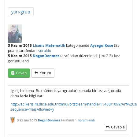
yarı-grup
3 Kasım 2015
Lisans Matematik
kategorisinde
AysegulKose
(
85
puan)
tarafından
soruldu
5 Kasım 2015
DoganDonmez
tarafından
düzenlendi
|
2.2k
kez
görüntülendi
Cevap
Yorum
İlginç bir konu. Bu (nümerik yarıgruplar) konuda bir tez var, orada
daha fazla bilgi var.
http://acikerisim.dicle.edu.tr/xmlui/bitstream/handle/11468/10
sequence=1&isAllowed=y
3 Kasım 2015
DoganDonmez
tarafından
yorumlandı
Cevapla