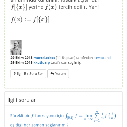
[
{
}
]
(
)
yerine
tercih edilir. Yani
f
[
{
x
}
]
f
(
x
)
f
x
f
x
(
)
:
=
[
{
}
]
f
(
x
)
:=
f
[
{
x
}
]
f
x
f
x
29 Ekim 2015
murad.ozkoc
(
11.6k
puan)
tarafından
cevaplandı
29 Ekim 2015
kkutlualp
tarafından
seçilmiş
Ilgili Bir Soru Sor
Yorum
İlgili sorular
n
1
i
=
lim
Sürekli bir
fonksiyonu için
∫
∑
(
)
f
∫
[
0
,
1
]
f
=
lim
n
→
∞
∑
i
=
1
n
1
n
f
(
i
n
)
f
f
f
[
0
,
1
]
n
n
→
∞
n
=
1
i
eşitliği her zaman sağlanır mı?