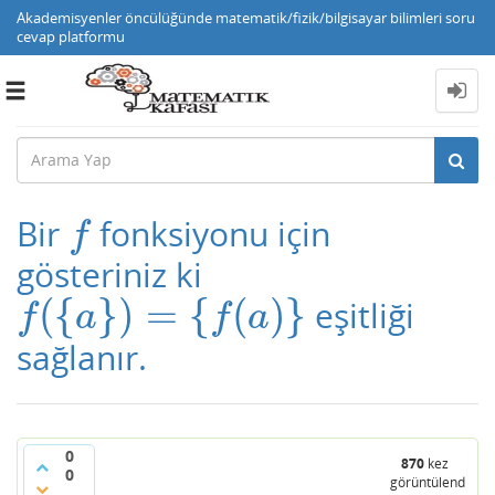
Akademisyenler öncülüğünde matematik/fizik/bilgisayar bilimleri soru
cevap platformu
Toggle
navigation
Bir
fonksiyonu için
f
f
gösteriniz ki
(
{
}
)
=
{
(
)
}
eşitliği
f
(
{
a
}
)
=
{
f
(
a
)
}
f
a
f
a
sağlanır.
0
870
kez
0
görüntülendi