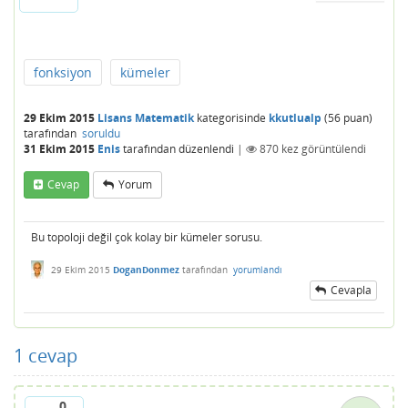
fonksiyon
kümeler
29 Ekim 2015
Lisans Matematik
kategorisinde
kkutlualp
(
56
puan)
tarafından
soruldu
31 Ekim 2015
Enis
tarafından
düzenlendi
|
870
kez görüntülendi
Cevap
Yorum
Bu topoloji değil çok kolay bir kümeler sorusu.
29 Ekim 2015
DoganDonmez
tarafından
yorumlandı
Cevapla
1
cevap
0