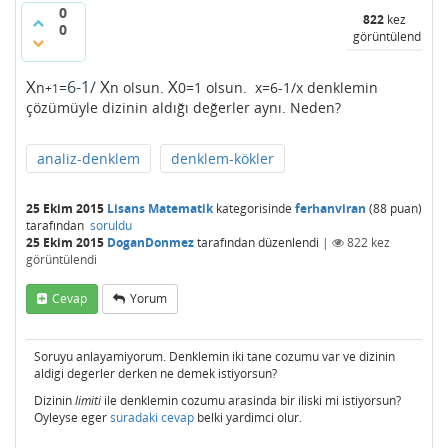
0
822
kez
0
görüntülendi
X
X
X
6-1/
n
=
n olsun.
0=1 olsun. x=6-1/x denklemin
+
1
çözümüyle dizinin aldığı değerler aynı. Neden?
analiz-denklem
denklem-kökler
25 Ekim 2015
Lisans Matematik
kategorisinde
ferhanviran
(
88
puan)
tarafından
soruldu
25 Ekim 2015
DoganDonmez
tarafından
düzenlendi
|
822
kez
görüntülendi
Cevap
Yorum
Soruyu anlayamiyorum. Denklemin iki tane cozumu var ve dizinin
aldigi degerler derken ne demek istiyorsun?
Dizinin
limiti
ile denklemin cozumu arasinda bir iliski mi istiyorsun?
Oyleyse eger
suradaki cevap
belki yardimci olur.