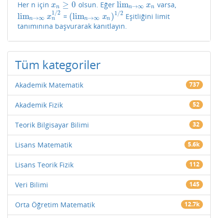
≥
0
lim
Her n için
olsun. Eğer
varsa,
x
n
≥
0
lim
n
→
∞
x
n
x
x
→
∞
n
n
n
1
/
2
1
/
2
lim
(
lim
)
=
Eşitliğini limit
lim
n
→
∞
x
n
1
/
2
(
lim
n
→
∞
x
n
)
1
/
2
x
x
→
∞
→
∞
n
n
n
n
tanımınına başvurarak kanıtlayın.
Tüm kategoriler
Akademik Matematik
737
Akademik Fizik
52
Teorik Bilgisayar Bilimi
32
Lisans Matematik
5.6k
Lisans Teorik Fizik
112
Veri Bilimi
145
Orta Öğretim Matematik
12.7k