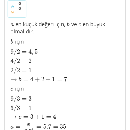
0
0
en küçük değeri için,
ve
en büyük
a
b
c
a
b
c
olmalıdır.
için
b
b
9
/
2
=
4
,
5
9
/
2
=
4
,
5
4
/
2
=
2
2
/
2
=
1
→
b
=
4
+
2
+
1
=
7
4
/
2
=
2
2
/
2
=
1
→
=
4
+
2
+
1
=
7
b
için
c
c
9
/
3
=
3
9
/
3
=
3
3
/
3
=
1
→
c
=
3
+
1
=
4
3
/
3
=
1
→
=
3
+
1
=
4
c
9
!
=
=
5.7
=
35
a
=
9
!
2
7
.3
4
=
5.7
=
35
a
7
4