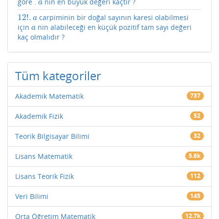
göre .
nın en büyük değeri kaçtır ?
a
a
12
!
.
carpiminin bir doğal sayının karesi olabilmesi
12
!
.
a
a
için
nin alabileceği en küçük pozitif tam sayı değeri
a
a
kaç olmalıdır ?
Tüm kategoriler
Akademik Matematik
737
Akademik Fizik
52
Teorik Bilgisayar Bilimi
32
Lisans Matematik
5.6k
Lisans Teorik Fizik
112
Veri Bilimi
145
Orta Öğretim Matematik
12.7k