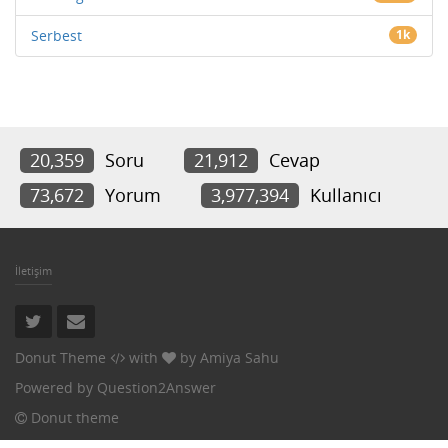
Serbest
1k
20,359
Soru
21,912
Cevap
73,672
Yorum
3,977,394
Kullanıcı
İletişim
Donut Theme
with
by
Amiya Sahu
Powered by
Question2Answer
Donut theme