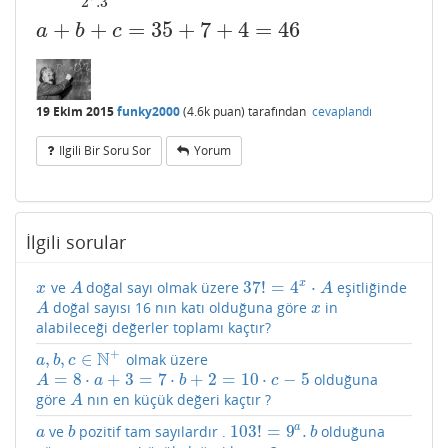
2
.3
+
+
=
35
+
7
+
4
=
46
a
+
b
+
c
=
35
+
7
+
4
=
46
a
b
c
19 Ekim 2015
funky2000
(
4.6k
puan)
tarafından
cevaplandı
Ilgili Bir Soru Sor
Yorum
İlgili sorular
x
37
!
=
4
⋅
ve
doğal sayı olmak üzere
eşitliğinde
x
A
37
!
=
4
x
⋅
A
x
A
A
doğal sayısı 16 nın katı olduğuna göre
in
A
x
A
x
alabileceği değerler toplamı kaçtır?
+
N
,
,
∈
olmak üzere
a
,
b
,
c
∈
N
+
a
b
c
=
8
⋅
+
3
=
7
⋅
+
2
=
10
⋅
−
5
olduğuna
A
=
8
⋅
a
+
3
=
7
⋅
b
+
2
=
10
⋅
c
−
5
A
a
b
c
göre
nın en küçük değeri kaçtır ?
A
A
103
!
=
9
.
a
ve
pozitif tam sayılardır .
olduğuna
a
b
103
!
=
9
a
.
b
a
b
b