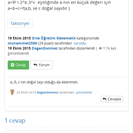
a=9! \ 2^b.3^c eşitliğinde a nın en küçük değeri için
a+b+c=?(a,b, ve c doğal sayıdır.)
faktöriyel
19 Ekim 2015
Orta Öğretim Matematik
kategorisinde
muhammet2586
(
29
puan)
tarafından
soruldu
19 Ekim 2015
DoganDonmez
tarafından
düzenlendi
|
1.1k
kez
görüntülendi
Cevap
Yorum
,
,
nin doğal sayı olduğu da eklenmeli.
a
,
b
,
c
a
b
c
20 Ekim 2015
DoganDonmez
tarafından
yorumlandı
Cevapla
1
cevap