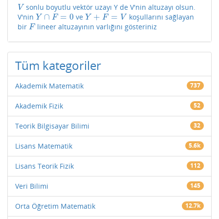
sonlu boyutlu vektör uzayı Y de V'nin altuzayı olsun.
V
V
∩
=
0
+
=
V'nin
ve
koşullarını sağlayan
Y
∩
F
=
0
Y
+
F
=
V
Y
F
Y
F
V
bir
lineer altuzayının varlığını gösteriniz
F
F
Tüm kategoriler
Akademik Matematik
737
Akademik Fizik
52
Teorik Bilgisayar Bilimi
32
Lisans Matematik
5.6k
Lisans Teorik Fizik
112
Veri Bilimi
145
Orta Öğretim Matematik
12.7k