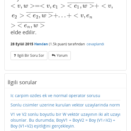
¯
¯
¯
¯
¯
¯
¯
¯
¯
¯
¯
¯
¯
¯
¯
¯
¯
¯
¯
¯
¯
<
,
>
=
<
,
>
<
,
>
+
<
,
<
v
,
w
>=<
v
,
e
1
>
<
e
1
,
w
>
¯
+
<
v
,
e
2
>
<
e
2
,
w
>
¯
+
.
.
.
+
<
v
,
e
n
>
<
v
w
v
e
e
w
v
1
1
¯
¯
¯
¯
¯
¯
¯
¯
¯
¯
¯
¯
¯
¯
¯
¯
¯
¯
¯
¯
¯
>
<
,
>
+
.
.
.
+
<
,
e
e
w
v
e
2
2
n
¯
¯
¯
¯
¯
¯
¯
¯
¯
¯
¯
¯
¯
¯
¯
¯
¯
¯
¯
¯
¯
>
<
,
>
e
w
n
elde edilir.
28 Eylül 2015
Handan
(
1.5k
puan)
tarafından
cevaplandı
Ilgili Bir Soru Sor
Yorum
İlgili sorular
Ic carpim ozdes ek ve normal operator sorusu
Sonlu cisimler uzerine kurulan vektor uzaylarinda norm
V1 ve V2 sonlu boyutlu bir W vektör uzayının iki alt uzayı
olsunlar. Bu durumda; BoyV1 + BoyV2 = Boy (V1∩V2) +
Boy (V1+V2) eşitliğini gerçekleyin.