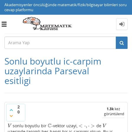
Akademisyenler öncülüğünde matematik/fizik/bilgisayar bilimleri soru
cevap platformu
Toggle
navigation
Sonlu boyutlu ic-carpim
uzaylarinda Parseval
esitligi
2
1.3k
kez
0
görüntülendi
C
<
⋅
,
⋅
>
sonlu boyutlu bir
-vektor uzayi,
de
V
C
<
⋅
,
⋅
>
V
V
V
uzerinde tanimli her-hangi bir ic-carpimi olsun. Bu ic-