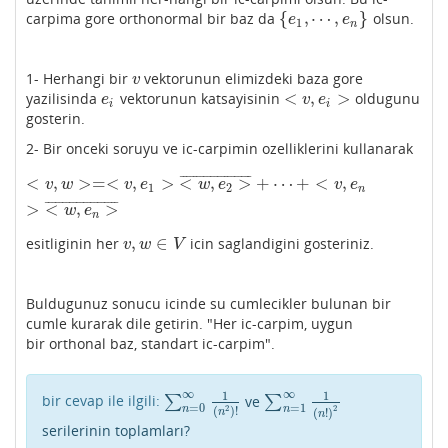
{
,
⋯
,
}
carpima gore orthonormal bir baz da
olsun.
{
e
1
,
⋯
,
e
n
}
e
e
1
n
1- Herhangi bir
vektorunun elimizdeki baza gore
v
v
<
,
>
yazilisinda
vektorunun katsayisinin
oldugunu
e
i
<
v
,
e
i
>
e
v
e
i
i
gosterin.
2- Bir onceki soruyu ve ic-carpimin ozelliklerini kullanarak
¯
¯
¯
¯
¯
¯
¯
¯
¯
¯
¯
¯
¯
¯
¯
¯
¯
¯
¯
¯
¯
<
,
>
=
<
,
>
<
,
>
+
⋯
+
<
,
<
v
,
w
>=<
v
,
e
1
>
<
w
,
e
2
>
¯
+
⋯
+
<
v
,
e
n
>
<
w
,
e
n
>
¯
v
w
v
e
w
e
v
e
1
2
n
¯
¯
¯
¯
¯
¯
¯
¯
¯
¯
¯
¯
¯
¯
¯
¯
¯
¯
¯
¯
¯
>
<
,
>
w
e
n
,
∈
esitliginin her
icin saglandigini gosteriniz.
v
,
w
∈
V
v
w
V
Buldugunuz sonucu icinde su cumlecikler bulunan bir
cumle kurarak dile getirin. "Her ic-carpim, uygun
bir orthonal baz, standart ic-carpim".
∞
∞
1
1
bir cevap ile ilgili:
∑
ve
∑
∑
n
=
0
∞
1
(
n
2
)
!
∑
n
=
1
∞
1
(
n
!
)
2
=
0
=
1
n
n
2
2
(
)
!
n
(
!
)
n
serilerinin toplamları?