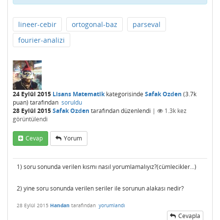
lineer-cebir
ortogonal-baz
parseval
fourier-analizi
24 Eylül 2015
Lisans Matematik
kategorisinde
Safak Ozden
(
3.7k
puan)
tarafından
soruldu
28 Eylül 2015
Safak Ozden
tarafından
düzenlendi
|
1.3k
kez
görüntülendi
Cevap
Yorum
1) soru sonunda verilen kısmı nasıl yorumlamalıyız?(cümlecikler...)
2) yine soru sonunda verilen seriler ile sorunun alakası nedir?
28 Eylül 2015
Handan
tarafından
yorumlandı
Cevapla