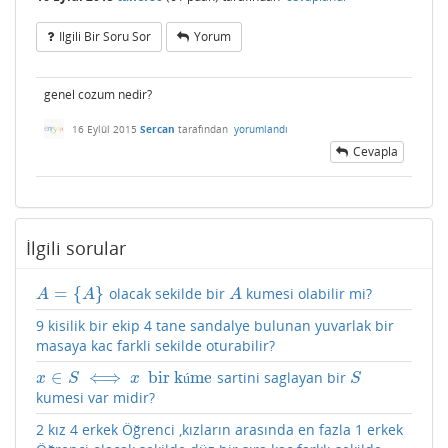
Ilgili Bir Soru Sor
Yorum
genel cozum nedir?
16 Eylül 2015
Sercan
tarafından
yorumlandı
Cevapla
İlgili sorular
=
{
}
olacak sekilde bir
kumesi olabilir mi?
A
=
{
A
}
A
A
A
A
9 kisilik bir ekip 4 tane sandalye bulunan yuvarlak bir
masaya kac farkli sekilde oturabilir?
∈
⟺
bir k
me
sartini saglayan bir
x
∈
S
⟺
x
bir kúme
S
ú
x
S
x
S
kumesi var midir?
2 kız 4 erkek Öğrenci ,kızların arasında en fazla 1 erkek