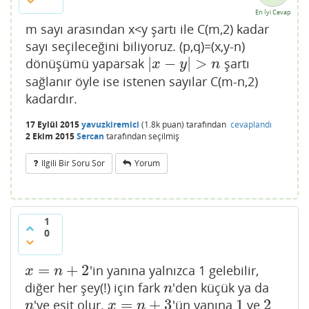
En İyi Cevap
m sayı arasından x<y şartı ile C(m,2) kadar
sayı seçileceğini biliyoruz. (p,q)=(x,y-n)
|
−
|
>
dönüşümü yaparsak
şartı
|
x
−
y
|
>
n
x
y
n
sağlanır öyle ise istenen sayılar C(m-n,2)
kadardır.
17 Eylül 2015
yavuzkiremici
(
1.8k
puan)
tarafından
cevaplandı
2 Ekim 2015
Sercan
tarafından
seçilmiş
Ilgili Bir Soru Sor
Yorum
1
0
=
+
2
'in yanına yalnızca 1 gelebilir,
x
=
n
+
2
x
n
diğer her şey(!) için fark
'den küçük ya da
n
n
=
+
3
1
2
'ye eşit olur.
'ün yanına
ve
n
x
=
n
+
3
1
2
n
x
n