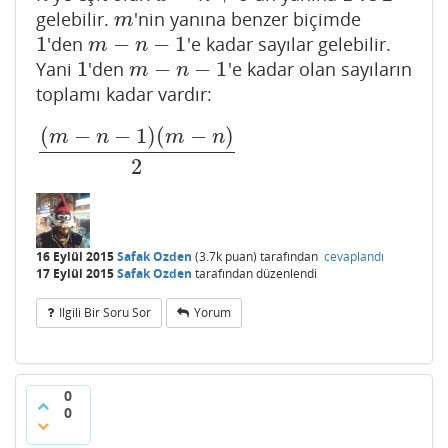
gelebilir.
'nin yanına benzer biçimde
m
m
1
−
−
1
'den
'e kadar sayılar gelebilir.
1
m
−
n
−
1
m
n
1
−
−
1
Yani
'den
'e kadar olan sayıların
1
m
−
n
−
1
m
n
toplamı kadar vardır:
(
−
−
1
)
(
−
)
m
n
m
n
(
m
−
n
−
1
)
(
m
−
n
)
2
2
16 Eylül 2015
Safak Ozden
(
3.7k
puan)
tarafından
cevaplandı
17 Eylül 2015
Safak Ozden
tarafından
düzenlendi
Ilgili Bir Soru Sor
Yorum
0
0