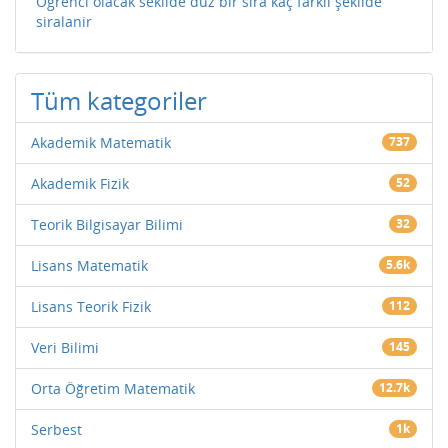
Öğrenci olacak sekilde düz bir sıra kaç farklı şekilde
siralanir
Tüm kategoriler
Akademik Matematik
737
Akademik Fizik
52
Teorik Bilgisayar Bilimi
32
Lisans Matematik
5.6k
Lisans Teorik Fizik
112
Veri Bilimi
145
Orta Öğretim Matematik
12.7k
Serbest
1k