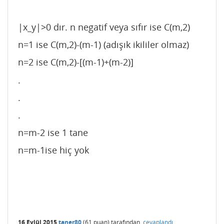
|x_y|>0 dır. n negatif veya sıfır ise C(m,2)
n=1 ise C(m,2)-(m-1) (adışık ikililer olmaz)
n=2 ise C(m,2)-[(m-1)+(m-2)]
.
.
.
n=m-2 ise 1 tane
n=m-1ise hiç yok
16 Eylül 2015
taner80
(
61
puan)
tarafından
cevaplandı