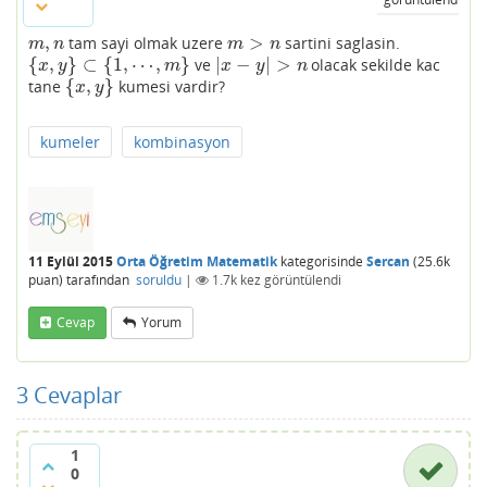
,
>
tam sayi olmak uzere
sartini saglasin.
m
,
n
m
>
n
m
n
m
n
{
,
}
⊂
{
1
,
⋯
,
}
|
−
|
>
ve
olacak sekilde kac
{
x
,
y
}
⊂
{
1
,
⋯
,
m
}
|
x
−
y
|
>
n
x
y
m
x
y
n
{
,
}
tane
kumesi vardir?
{
x
,
y
}
x
y
kumeler
kombinasyon
11 Eylül 2015
Orta Öğretim Matematik
kategorisinde
Sercan
(
25.6k
puan)
tarafından
soruldu
|
1.7k
kez görüntülendi
Cevap
Yorum
3
Cevaplar
1
0