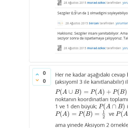
28 Ağustos 2015
murad.ozkoc
tarafından
yor
¯
Sezgiler
0.
9
'un da
1
olmadigini soyleyebiliyo
0.
9
¯
1
28 Ağustos 2015
Sercan
tarafından
yorumla
Haklısınız. Sezgiler insanı yanıltabiliyor. 
seziyor sonra da ispatlamaya çalışıyoruz. Tab
28 Ağustos 2015
murad.ozkoc
tarafından
yor
0
Her ne kadar aşağıdaki cevap
0
(aksiyoml 3 ile kanıtlanabilir) i
(
∪
)
=
(
)
+
(
)
P
(
A
∪
B
)
=
P
(
A
)
+
P
(
B
)
−
P
(
A
∩
B
)
P
A
B
P
A
P
B
noktanın koordinatları toplamı
(
∩
)
1 ve 1 den büyük;
i
P
(
A
∩
B
)
P
A
B
1
(
)
=
(
)
=
(
ve
P
(
A
)
=
P
(
B
)
=
1
2
P
(
A
∪
P
A
P
B
P
A
2
ama yinede Aksiyom 2 örneklem