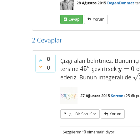
28 Ağustos 2015
DoganDonmez
ta
Cevap
Yorum
2
Cevaplar
0
Çizgi alan belirtmez. Bunun için
0
o
45
=
0
tersine
çevirirsek
d
45
o
y
=
0
y
√
ederiz. Bunun integerali de
2
⋅
27 Ağustos 2015
Sercan
(
25.6k
pu
Ilgili Bir Soru Sor
Yorum
Sezgilerim "
0
olmamalı" diyor.
0