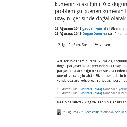
kümenin olasılğının 0 olduğun
problem şu istenen kümenin b
uzayın içerisinde doğal olara
28 Ağustos 2015
yavuzkiremici
(
1.8k
puan)
28 Ağustos 2015
DoganDonmez
tarafından
Ilgili Bir Soru Sor
Yorum
Asıl sorun da tam burada .Yukarıda, sorunun 
doğru parçasının alan yönünden sıfır sayılma
parçasının alansızlığı) bir çok soruna nede
önemli ve tartışılmalıdır. Bizler noktada li
yanda göz ardı ediyoruz. Bence asıl sorun 
28 Ağustos 2015
Mehmet Toktaş
tarafından
yorum
28 Ağustos 2015
Mehmet Toktaş
tarafından
düzen
Belli bir aralıktaki çizgisel eğrinin alanının sı
28 Ağustos 2015
ece çelik
tarafından
yorumla