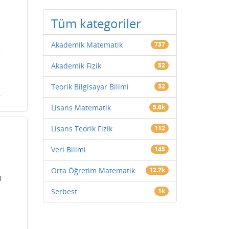
Tüm kategoriler
Akademik Matematik
737
Akademik Fizik
52
Teorik Bilgisayar Bilimi
32
Lisans Matematik
5.6k
Lisans Teorik Fizik
112
Veri Bilimi
145
Orta Öğretim Matematik
12.7k
ı
Serbest
1k