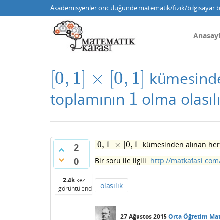
Akademisyenler öncülüğünde matematik/fizik/bilgisayar bi
Anasay
[
0
,
1
]
×
[
0
,
1
]
kümesinden
[
0
,
1
]
×
[
0
,
1
]
1
toplamının
olma olasılı
1
[
0
,
1
]
×
[
0
,
1
]
kümesinden alınan herh
[
0
,
1
]
×
[
0
,
1
]
2
0
Bir soru ile ilgili:
http://matkafasi.com/
2.4k
kez
olasılık
görüntülendi
27 Ağustos 2015
Orta Öğretim Ma