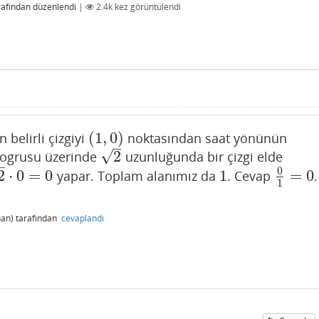
rafından
düzenlendi
|
2.4k
kez görüntülendi
(
1
,
0
)
 belirli çizgiyi
noktasından saat yönünün
(
1
,
0
)
–
√
2
ogrusu üzerinde
uzunluğunda bir çizgi elde
2
–
0
2
⋅
0
=
0
1
=
0
yapar. Toplam alanımız da
. Cevap
.
0
=
0
1
0
1
=
0
1
an)
tarafından
cevaplandı