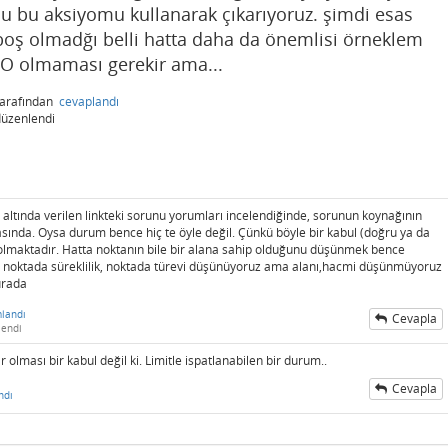
u bu aksiyomu kullanarak çıkarıyoruz. şimdi esas
oş olmadğı belli hatta daha da önemlisi örneklem
k O olmaması gerekir ama...
tarafından
cevaplandı
düzenlendi
altında verilen linkteki sorunu yorumları incelendiğinde, sorunun koynağının
sında. Oysa durum bence hiç te öyle değil. Çünkü böyle bir kabul (doğru ya da
n olmaktadır. Hatta noktanın bile bir alana sahip olduğunu düşünmek bence
mit, noktada süreklilik, noktada türevi düşünüyoruz ama alanı,hacmi düşünmüyoruz
burada
landı
Cevapla
lendi
fır olması bir kabul değil ki. Limitle ispatlanabilen bir durum..
Cevapla
ndı