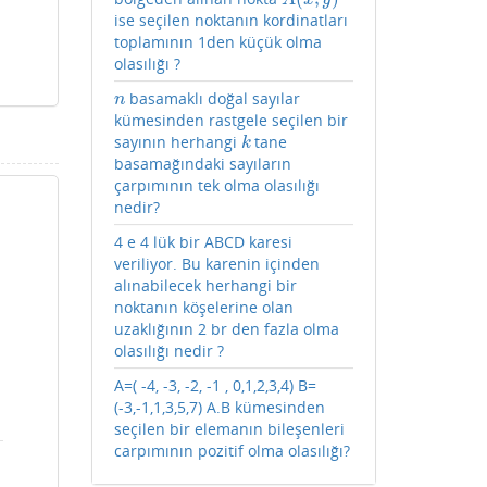
ise seçilen noktanın kordinatları
toplamının 1den küçük olma
olasılığı ?
basamaklı doğal sayılar
n
n
kümesinden rastgele seçilen bir
sayının herhangi
tane
k
k
basamağındaki sayıların
çarpımının tek olma olasılığı
nedir?
4 e 4 lük bir ABCD karesi
veriliyor. Bu karenin içinden
alınabilecek herhangi bir
noktanın köşelerine olan
uzaklığının 2 br den fazla olma
olasılığı nedir ?
A=( -4, -3, -2, -1 , 0,1,2,3,4) B=
(-3,-1,1,3,5,7) A.B kümesinden
seçilen bir elemanın bileşenleri
carpımının pozitif olma olasılığı?