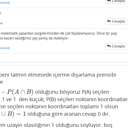
Cevapla
umlandı
r.
Cevapla
ndı
Ama matematik yaparken sezgilerimizden de çok faydalanıyoruz. Önce bir şeyi
ii bazen sezdiğimiz şey yanlış da olabiliyor.
Cevapla
umlandı
 beni tatmin etmesede içerme dışarlama prensibi
le
−
(
∩
)
olduğunu biliyoruz P(A) seçilen
P
A
B
 1 ve 1 den küçük; P(B) seçilen noktanın koordinatlar
se seçilen noktanın koordinatları toplamı 1 olsun
∪
)
=
1
olduğuna göre aranan cevap 0 dır.
B
)
=
1
B
 uzayın olasılığının 1 olduğunu söylüyor. boş