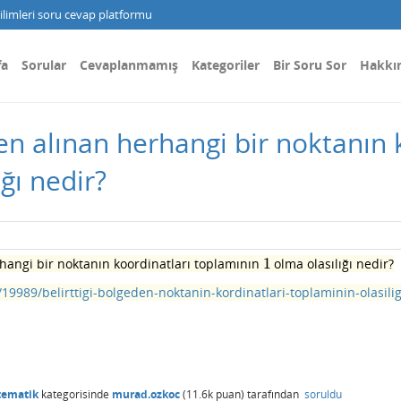
limleri soru cevap platformu
fa
Sorular
Cevaplanmamış
Kategoriler
Bir Soru Sor
Hakkı
 alınan herhangi bir noktanın k
ğı nedir?
1
angi bir noktanın koordinatları toplamının
olma olasılığı nedir?
1
19989/belirttigi-bolgeden-noktanin-kordinatlari-toplaminin-olasilig
tematik
kategorisinde
murad.ozkoc
(
11.6k
puan)
tarafından
soruldu