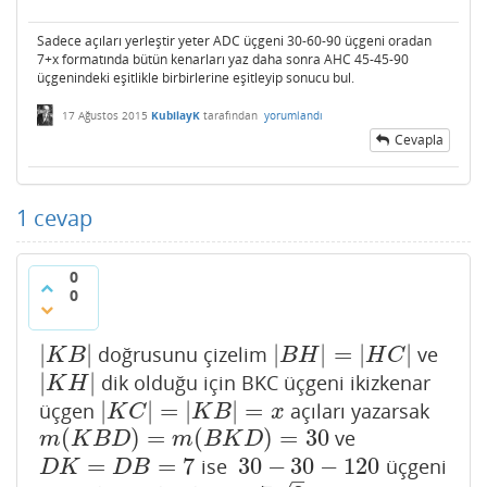
Sadece açıları yerleştir yeter ADC üçgeni 30-60-90 üçgeni oradan
7+x formatında bütün kenarları yaz daha sonra AHC 45-45-90
üçgenindeki eşitlikle birbirlerine eşitleyip sonucu bul.
17 Ağustos 2015
KubilayK
tarafından
yorumlandı
Cevapla
1
cevap
0
0
|
|
|
|
=
|
|
doğrusunu çizelim
ve
|
K
B
|
|
B
H
|
=
|
H
C
|
K
B
B
H
H
C
|
|
dik olduğu için BKC üçgeni ikizkenar
|
K
H
|
K
H
|
|
=
|
|
=
üçgen
açıları yazarsak
|
K
C
|
=
|
K
B
|
=
x
K
C
K
B
x
(
)
=
(
)
=
30
ve
m
(
K
B
D
)
=
m
(
B
K
D
)
=
30
m
K
B
D
m
B
K
D
=
=
7
30
−
30
−
120
ise
üçgeni
D
K
=
D
B
=
7
30
−
30
−
120
D
K
D
B
–