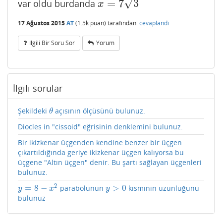
√
=
7
3
var oldu burdanda
x
=
7
3
x
17 Ağustos 2015
AT
(
1.5k
puan)
tarafından
cevaplandı
Ilgili Bir Soru Sor
Yorum
İlgili sorular
Şekildeki
açısının ölçüsünü bulunuz.
θ
θ
Diocles in "cissoid" eğrisinin denklemini bulunuz.
Bir ikizkenar üçgenden kendine benzer bir üçgen
çıkartıldığında geriye ikizkenar üçgen kalıyorsa bu
üçgene "Altın üçgen" denir. Bu şartı sağlayan üçgenleri
bulunuz.
2
=
8
−
>
0
parabolunun
kısmının uzunluğunu
y
=
8
−
x
2
y
>
0
y
x
y
bulunuz