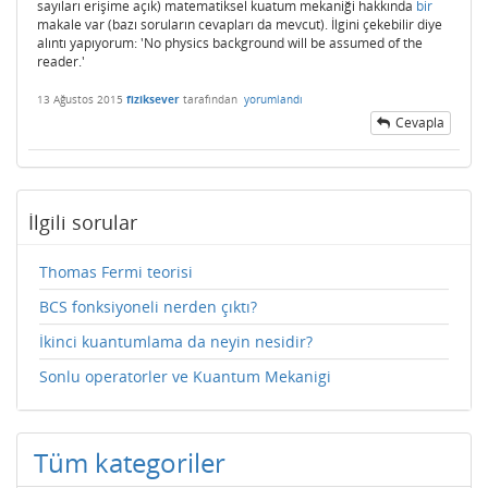
sayıları erişime açık) matematiksel kuatum mekaniği hakkında
bir
makale var (bazı soruların cevapları da mevcut). İlgini çekebilir diye
alıntı yapıyorum: 'No physics background will be assumed of the
reader.'
13 Ağustos 2015
fiziksever
tarafından
yorumlandı
Cevapla
İlgili sorular
Thomas Fermi teorisi
BCS fonksiyoneli nerden çıktı?
İkinci kuantumlama da neyin nesidir?
Sonlu operatorler ve Kuantum Mekanigi
Tüm kategoriler