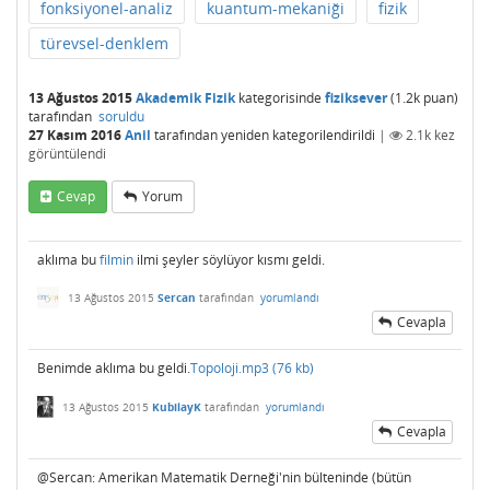
fonksiyonel-analiz
kuantum-mekaniği
fizik
türevsel-denklem
13 Ağustos 2015
Akademik Fizik
kategorisinde
fiziksever
(
1.2k
puan)
tarafından
soruldu
27 Kasım 2016
Anil
tarafından
yeniden kategorilendirildi
|
2.1k
kez
görüntülendi
Cevap
Yorum
aklıma bu
filmin
ilmi şeyler söylüyor kısmı geldi.
13 Ağustos 2015
Sercan
tarafından
yorumlandı
Cevapla
Benimde aklıma bu geldi.
Topoloji.mp3 (76 kb)
13 Ağustos 2015
KubilayK
tarafından
yorumlandı
Cevapla
@Sercan: Amerikan Matematik Derneği'nin bülteninde (bütün