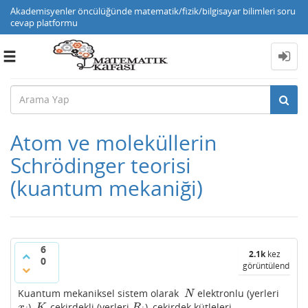
Akademisyenler öncülüğünde matematik/fizik/bilgisayar bilimleri soru
cevap platformu
Toggle
navigation
Atom ve moleküllerin
Schrödinger teorisi
(kuantum mekaniği)
6
2.1k
kez
0
görüntülendi
Kuantum mekaniksel sistem olarak
elektronlu (yerleri
N
N
),
çekirdekli (yerleri
), çekirdek kütleleri
x
i
K
R
i