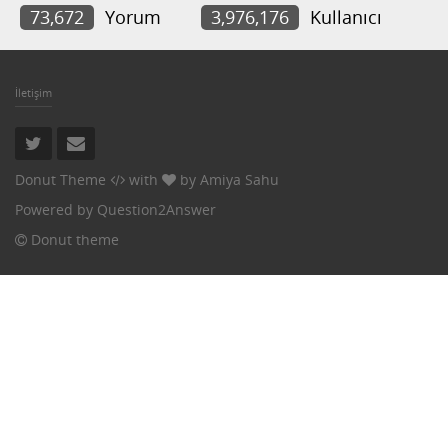
73,672
Yorum
3,976,176
Kullanıcı
İletişim
Donut Theme
with
by
Amiya Sahu
Powered by
Question2Answer
Donut theme