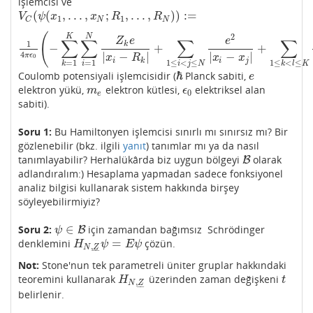
işlemcisi ve
(
(
,
.
.
.
,
;
,
.
.
.
,
)
)
:
=
V
C
(
ψ
(
x
1
,
.
.
.
,
x
N
;
R
1
,
.
.
.
,
R
N
)
)
:=
V
ψ
x
x
R
R
1
1
N
N
C
(
2
K
N
∑
∑
∑
∑
Z
e
e
1
k
−
+
+
1
4
π
ϵ
0
(
−
∑
k
=
1
K
∑
i
=
1
N
Z
k
e
|
x
i
−
R
k
|
+
∑
1
≤
i
<
j
≤
N
e
2
|
x
i
−
x
j
|
+
∑
1
≤
k
<
l
≤
K
Z
k
4
|
−
|
|
−
|
π
ϵ
0
x
R
x
x
i
k
i
j
=
1
1
≤
<
≤
=
1
1
≤
<
≤
i
i
j
N
k
k
l
K
ℏ
Coulomb potensiyali işlemcisidir (
Planck sabiti,
ℏ
e
e
elektron yükü,
elektron kütlesi,
elektriksel alan
m
e
ϵ
0
m
ϵ
0
e
sabiti).
Soru 1:
Bu Hamiltonyen işlemcisi sınırlı mı sınırsız mı? Bir
gözlenebilir (bkz. ilgili
yanıt
) tanımlar mı ya da nasıl
tanımlayabilir? Herhalükârda biz uygun bölgeyi
olarak
B
B
adlandıralım:) Hesaplama yapmadan sadece fonksiyonel
analiz bilgisi kullanarak sistem hakkında birşey
söyleyebilirmiyiz?
∈
Soru 2:
için zamandan bağımsız Schrödinger
ψ
∈
B
B
ψ
=
denklemini
çözün.
H
N
,
Z
_
ψ
=
E
ψ
H
ψ
E
ψ
,
N
Z
–
–
Not:
Stone'nun tek parametreli üniter gruplar hakkındaki
teoremini kullanarak
üzerinden zaman değişkeni
H
N
,
Z
_
t
H
t
,
N
Z
–
–
belirlenir.