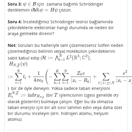
∈
Soru 3:
için zamana bağımlı Schrödinger
ψ
∈
B
B
ψ
ℏ
∂
=
denklemini
çözün.
i
ℏ
∂
t
ψ
=
H
ψ
i
ψ
H
ψ
t
Soru 4:
İncelediğimiz Schrödinger teorisi bağlamında
çekirdeklerle elektronlar hangi durumda ve neden bir
araya gelmekte direnir?
Not:
Soruları bu halleriyle tam çözemezseniz lütfen neden
çözemediğinizi belirtin ve(ya) molekülün çekirdeklerini
2
3
2
N
R
C
:
=
(
;
)
sabit kabul edip (
⋀
,
H
H
:=
⋀
i
=
1
N
L
2
(
R
3
;
C
2
)
L
=
1
i
(
)
H
N
,
Z
_
(
ψ
)
:=
∑
i
=
1
N
t
i
+
1
4
π
ϵ
0
(
−
∑
k
=
1
K
∑
i
=
1
N
Z
k
e
|
x
i
−
R
k
|
+
∑
1
≤
i
<
j
≤
N
e
2
H
ψ
,
N
Z
–
–
(
2
N
K
N
1
∑
∑
∑
∑
Z
e
e
k
:
=
+
−
+
t
i
4
|
−
|
|
−
π
ϵ
x
R
x
x
0
i
k
i
=
1
=
1
1
≤
<
≤
=
1
i
i
i
j
N
k
) bir de öyle deneyin. Yoksa sadece taban enerjisini
,
N
Z
:
=
inf
(bir
işlemcisinin izgesi genelde
E
t
N
,
Z
_
:=
inf
σ
H
N
,
Z
_
T
σ
T
–
–
E
σ
T
σ
H
T
t
,
N
Z
–
–
olarak gösterilir) bulmaya çalışın. Eğer bu da olmazsa
taban enerjisi için bir alt sınır tahmin edin veya daha özel
bir durumu inceleyin (örn. hidrojen atomu, helyum
atomu).