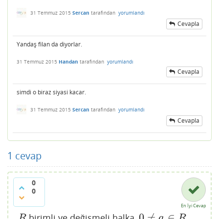
31 Temmuz 2015
Sercan
tarafından
yorumlandı
Cevapla
Yandaş filan da diyorlar.
31 Temmuz 2015
Handan
tarafından
yorumlandı
Cevapla
simdi o biraz siyasi kacar.
31 Temmuz 2015
Sercan
tarafından
yorumlandı
Cevapla
1
cevap
0
0
En İyi Cevap
0
≠
∈
birimli ve değişmeli halka,
R
0
≠
a
∈
R
R
a
R