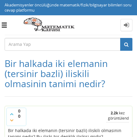
Akademisyenler öncülüğünde matematik/fizik/bilgisayar bilimleri soru
cevap platformu
Toggle
navigation
Bir halkada iki elemanin
(tersinir bazli) iliskili
olmasinin tanimi nedir?
0
2.2k
kez
0
görüntülendi
Bir halkada iki elemanin (tersinir bazli) iliskili olmasinin
tanimi nedir? Bu iliski bir denklik iliskisi midir?