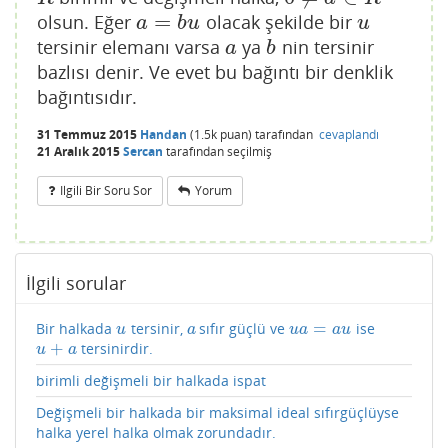
=
olsun. Eğer
olacak şekilde bir
a
=
b
u
u
a
b
u
u
tersinir elemanı varsa
ya
nin tersinir
a
b
a
b
bazlısı denir. Ve evet bu bağıntı bir denklik
bağıntısıdır.
31 Temmuz 2015
Handan
(
1.5k
puan)
tarafından
cevaplandı
21 Aralık 2015
Sercan
tarafından
seçilmiş
Ilgili Bir Soru Sor
Yorum
İlgili sorular
=
Bir halkada
tersinir,
sıfır güçlü ve
ise
u
a
u
a
=
a
u
u
a
u
a
a
u
+
tersinirdir.
u
+
a
u
a
birimli değişmeli bir halkada ispat
Değişmeli bir halkada bir maksimal ideal sıfırgüçlüyse
halka yerel halka olmak zorundadır.