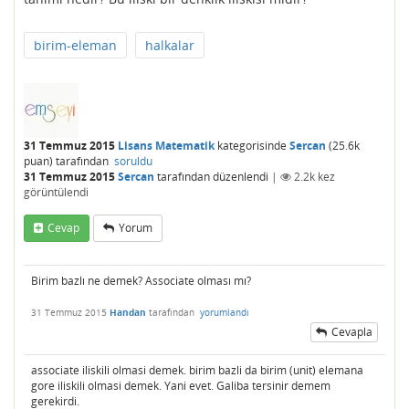
birim-eleman
halkalar
31 Temmuz 2015
Lisans Matematik
kategorisinde
Sercan
(
25.6k
puan)
tarafından
soruldu
31 Temmuz 2015
Sercan
tarafından
düzenlendi
|
2.2k
kez
görüntülendi
Cevap
Yorum
Birim bazlı ne demek? Associate olması mı?
31 Temmuz 2015
Handan
tarafından
yorumlandı
Cevapla
associate iliskili olmasi demek. birim bazli da birim (unit) elemana
gore iliskili olmasi demek. Yani evet. Galiba tersinir demem
gerekirdi.