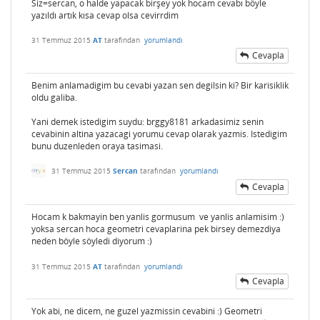
Siz=sercan, o halde yapacak birşey yok hocam cevabı böyle
yazıldı artık kısa cevap olsa cevirrdim
31 Temmuz 2015
AT
tarafından
yorumlandı
Cevapla
Benim anlamadigim bu cevabi yazan sen degilsin ki? Bir karisiklik
oldu galiba.
Yani demek istedigim suydu: brggy8181 arkadasimiz senin
cevabinin altina yazacagi yorumu cevap olarak yazmis. Istedigim
bunu duzenleden oraya tasimasi.
31 Temmuz 2015
Sercan
tarafından
yorumlandı
Cevapla
Hocam k bakmayin ben yanlis gormusum ve yanlis anlamisim :)
yoksa sercan hoca geometri cevaplarina pek birsey demezdiya
neden böyle söyledi diyorum :)
31 Temmuz 2015
AT
tarafından
yorumlandı
Cevapla
Yok abi, ne dicem, ne guzel yazmissin cevabini :) Geometri