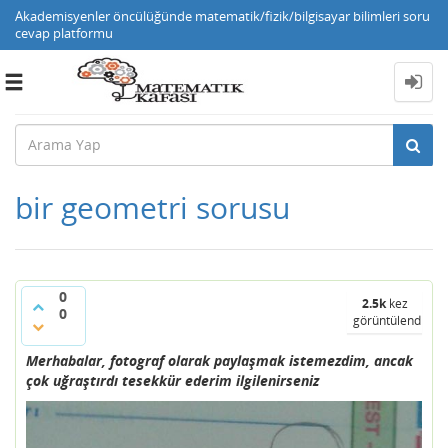
Akademisyenler öncülüğünde matematik/fizik/bilgisayar bilimleri soru
cevap platformu
Toggle
navigation
bir geometri sorusu
0
2.5k
kez
0
görüntülendi
Merhabalar, fotograf olarak paylaşmak istemezdim, ancak
çok uğraştırdı tesekkür ederim ilgilenirseniz