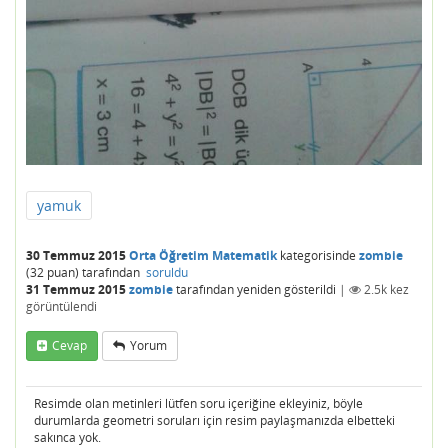
yamuk
30 Temmuz 2015
Orta Öğretim Matematik
kategorisinde
zombie
(
32
puan)
tarafından
soruldu
31 Temmuz 2015
zombie
tarafından
yeniden gösterildi
|
2.5k
kez
görüntülendi
Cevap
Yorum
Resimde olan metinleri lütfen soru içeriğine ekleyiniz, böyle
durumlarda geometri soruları için resim paylaşmanızda elbetteki
sakınca yok.