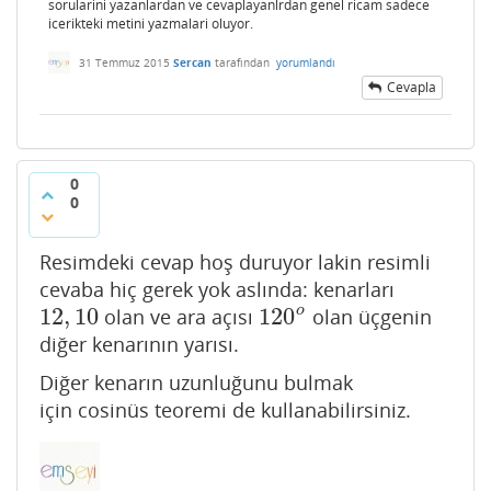
sorularini yazanlardan ve cevaplayanlrdan genel ricam sadece
icerikteki metini yazmalari oluyor.
31 Temmuz 2015
Sercan
tarafından
yorumlandı
Cevapla
0
0
Resimdeki cevap hoş duruyor lakin resimli
cevaba hiç gerek yok aslında: kenarları
12
,
10
120
o
olan ve ara açısı
olan üçgenin
12
,
10
120
o
diğer kenarının yarısı.
Diğer kenarın uzunluğunu bulmak
için cosinüs teoremi de kullanabilirsiniz.