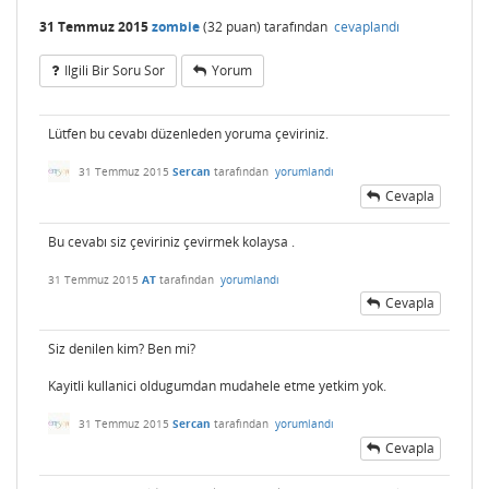
31 Temmuz 2015
zombie
(
32
puan)
tarafından
cevaplandı
Ilgili Bir Soru Sor
Yorum
Lütfen bu cevabı düzenleden yoruma çeviriniz.
31 Temmuz 2015
Sercan
tarafından
yorumlandı
Cevapla
Bu cevabı siz çeviriniz çevirmek kolaysa .
31 Temmuz 2015
AT
tarafından
yorumlandı
Cevapla
Siz denilen kim? Ben mi?
Kayitli kullanici oldugumdan mudahele etme yetkim yok.
31 Temmuz 2015
Sercan
tarafından
yorumlandı
Cevapla