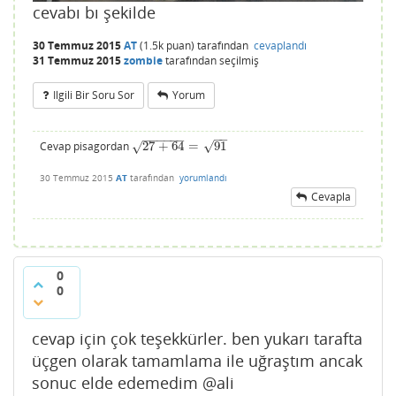
cevabı bı şekilde
30 Temmuz 2015
AT
(
1.5k
puan)
tarafından
cevaplandı
31 Temmuz 2015
zombie
tarafından
seçilmiş
Ilgili Bir Soru Sor
Yorum
−
−
−
−
−
−
−
−
√
Cevap pisagordan
27
+
64
=
91
√
27
+
64
=
91
30 Temmuz 2015
AT
tarafından
yorumlandı
Cevapla
0
0
cevap için çok teşekkürler. ben yukarı tarafta
üçgen olarak tamamlama ile uğraştım ancak
sonuc elde edemedim @ali