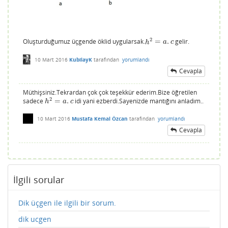
2
Oluşturduğumuz üçgende öklid uygularsak.
=
.
gelir.
h
2
=
a
.
c
h
a
c
10 Mart 2016
KubilayK
tarafından
yorumlandı
Cevapla
Müthişsiniz.Tekrardan çok çok teşekkür ederim.Bize öğretilen
2
sadece
=
.
idi yani ezberdi.Sayenizde mantığını anladım..
h
2
=
a
.
c
h
a
c
10 Mart 2016
Mustafa Kemal Özcan
tarafından
yorumlandı
Cevapla
İlgili sorular
Dik üçgen ile ilgili bir sorum.
dik ucgen