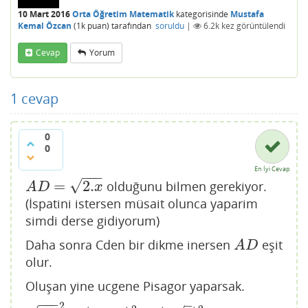
10 Mart 2016
Orta Öğretim Matematik
kategorisinde
Mustafa
Kemal Özcan
(
1k
puan)
tarafından
soruldu
|
6.2k
kez görüntülendi
Cevap
Yorum
1
cevap
0
0
En İyi Cevap
−
−
−
√
=
2.
olduğunu bilmen gerekiyor.
A
D
=
2.
x
A
D
x
(İspatini istersen müsait olunca yaparim
simdi derse gidiyorum)
Daha sonra Cden bir dikme inersen
eşit
A
D
A
D
olur.
Oluşan yine ucgene Pisagor yaparsak.
−
−
−
–
2