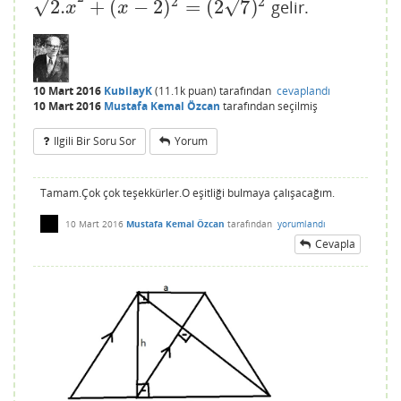
2
2
√
√
2.
+
(
−
2
)
=
(
2
7
)
gelir.
2.
x
2
+
(
x
−
2
)
2
=
(
2
7
)
2
x
x
10 Mart 2016
KubilayK
(
11.1k
puan)
tarafından
cevaplandı
10 Mart 2016
Mustafa Kemal Özcan
tarafından
seçilmiş
Ilgili Bir Soru Sor
Yorum
Tamam.Çok çok teşekkürler.O eşitliği bulmaya çalışacağım.
10 Mart 2016
Mustafa Kemal Özcan
tarafından
yorumlandı
Cevapla