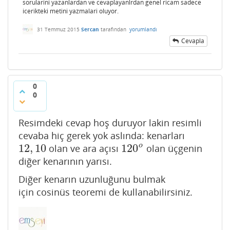
sorularini yazanlardan ve cevaplayanlrdan genel ricam sadece
icerikteki metini yazmalari oluyor.
31 Temmuz 2015
Sercan
tarafından
yorumlandı
Cevapla
0
0
Resimdeki cevap hoş duruyor lakin resimli
cevaba hiç gerek yok aslında: kenarları
12
,
10
120
o
olan ve ara açısı
olan üçgenin
12
,
10
120
o
diğer kenarının yarısı.
Diğer kenarın uzunluğunu bulmak
için cosinüs teoremi de kullanabilirsiniz.