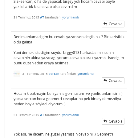
Siz=sercan, o halde yapacak birşey yok hocam cevabı böyle
yazıldı artık kısa cevap olsa cevirrdim
31 Temmuz 2015
AT
tarafından
yorumlandı
Cevapla
Benim anlamadigim bu cevabi yazan sen degilsin ki? Bir karisiklik
oldu galiba.
Yani demek istedigim suydu: brggy8181 arkadasimiz senin
cevabinin altina yazacagi yorumu cevap olarak yazmis. Istedigim
bunu duzenleden oraya tasimasi.
31 Temmuz 2015
Sercan
tarafından
yorumlandı
Cevapla
Hocam k bakmayin ben yanlis gormusum ve yanlis anlamisim :)
yoksa sercan hoca geometri cevaplarina pek birsey demezdiya
neden böyle söyledi diyorum :)
31 Temmuz 2015
AT
tarafından
yorumlandı
Cevapla
Yok abi, ne dicem, ne guzel yazmissin cevabini :) Geometri