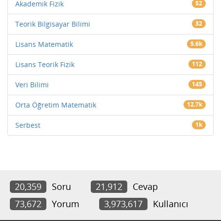
Akademik Fizik
52
Teorik Bilgisayar Bilimi
32
Lisans Matematik
5.6k
Lisans Teorik Fizik
112
Veri Bilimi
145
Orta Öğretim Matematik
12.7k
Serbest
1k
20,359
Soru
21,912
Cevap
73,672
Yorum
3,973,617
Kullanıcı