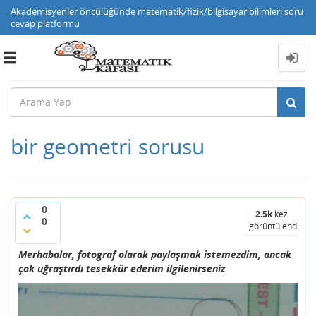
Akademisyenler öncülüğünde matematik/fizik/bilgisayar bilimleri soru
cevap platformu
Toggle
navigation
bir geometri sorusu
0
2.5k
kez
0
görüntülendi
Merhabalar, fotograf olarak paylaşmak istemezdim, ancak
çok uğraştırdı tesekkür ederim ilgilenirseniz