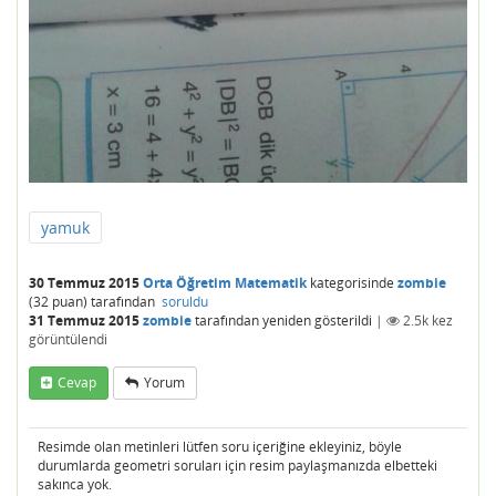
yamuk
30 Temmuz 2015
Orta Öğretim Matematik
kategorisinde
zombie
(
32
puan)
tarafından
soruldu
31 Temmuz 2015
zombie
tarafından
yeniden gösterildi
|
2.5k
kez
görüntülendi
Cevap
Yorum
Resimde olan metinleri lütfen soru içeriğine ekleyiniz, böyle
durumlarda geometri soruları için resim paylaşmanızda elbetteki
sakınca yok.