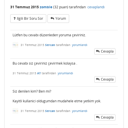
31 Temmuz 2015
zombie
(
32
puan)
tarafından
cevaplandı
Ilgili Bir Soru Sor
Yorum
Lütfen bu cevabı düzenleden yoruma çeviriniz.
31 Temmuz 2015
Sercan
tarafından
yorumlandı
Cevapla
Bu cevabı siz çeviriniz çevirmek kolaysa .
31 Temmuz 2015
AT
tarafından
yorumlandı
Cevapla
Siz denilen kim? Ben mi?
Kayitli kullanici oldugumdan mudahele etme yetkim yok.
31 Temmuz 2015
Sercan
tarafından
yorumlandı
Cevapla