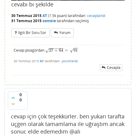
cevabı bı şekilde
30 Temmuz 2015
AT
(
1.5k
puan)
tarafından
cevaplandı
31 Temmuz 2015
zombie
tarafından
seçilmiş
Ilgili Bir Soru Sor
Yorum
−
−
−
−
−
−
−
−
√
Cevap pisagordan
27
+
64
=
91
√
27
+
64
=
91
30 Temmuz 2015
AT
tarafından
yorumlandı
Cevapla
0
0
cevap için çok teşekkürler. ben yukarı tarafta
üçgen olarak tamamlama ile uğraştım ancak
sonuc elde edemedim @ali