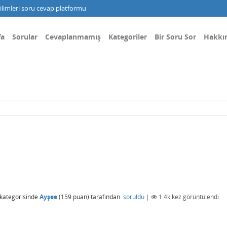
limleri soru cevap platformu
fa
Sorular
Cevaplanmamış
Kategoriler
Bir Soru Sor
Hakkı
kategorisinde
Ayşee
(
159
puan)
tarafından
soruldu
|
1.4k
kez görüntülendi