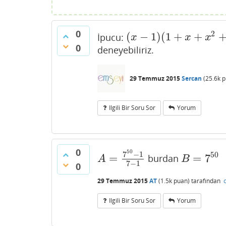
0
2
(
−
1
)
(
1
+
+
İpucu:
(
x
−
1
)
(
1
+
x
+
x
2
+
⋯
+
x
n
−
1
=
x
x
x
0
deneyebiliriz.
29 Temmuz 2015
Sercan
(
25.6k
p
Ilgili Bir Soru Sor
Yorum
0
50
7
−
1
50
=
=
7
burdan
A
=
7
50
−
1
7
−
1
B
=
7
50
A
B
7
−
1
0
29 Temmuz 2015
AT
(
1.5k
puan)
tarafından
Ilgili Bir Soru Sor
Yorum