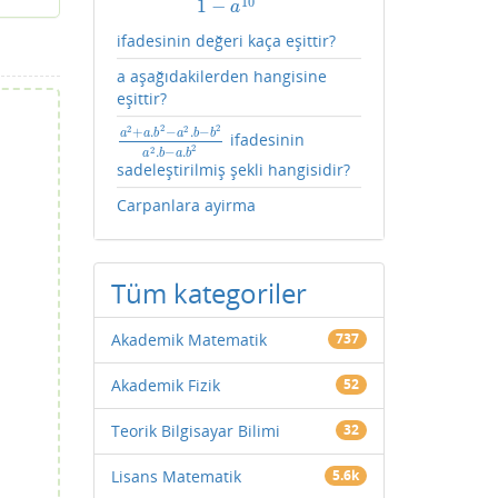
10
1
−
a
ifadesinin değeri kaça eşittir?
a aşağıdakilerden hangisine
eşittir?
2
2
2
2
+
.
−
.
−
a
a
b
a
b
b
ifadesinin
a
2
+
a
.
b
2
−
a
2
.
b
−
b
2
a
2
.
b
−
a
.
b
2
2
2
.
−
.
a
b
a
b
sadeleştirilmiş şekli hangisidir?
Carpanlara ayirma
Tüm kategoriler
Akademik Matematik
737
Akademik Fizik
52
Teorik Bilgisayar Bilimi
32
Lisans Matematik
5.6k