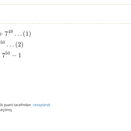
49
+
7
…
(
1
)
50
7
…
(
2
)
50
=
7
−
1
6k
puan)
tarafından
cevaplandı
seçilmiş