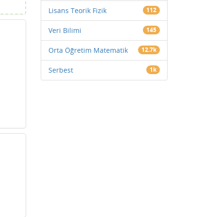
Lisans Teorik Fizik
112
Veri Bilimi
145
Orta Öğretim Matematik
12.7k
Serbest
1k