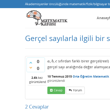
Akademisyenler öncülüğünde matematik/fizik/bilgisayar bi
Anasay
Gerçel sayılarla ilgili bir 
0
,
,
sıfırdan farklı birer gerçel(reel)
a
,
b
,
c
a
b
c
gerçel sayı aralığında değer alamıyaca
0
10 Temmuz 2015
Orta Öğretim Matematik
2.6k
kez
görüntülendi
görüntülendi
Cevap
Yorum
2
Cevaplar