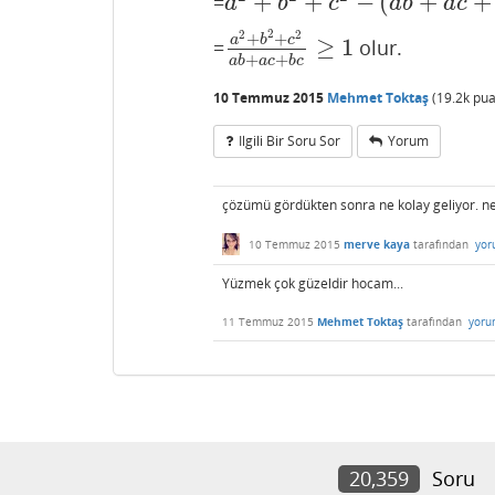
+
+
−
(
+
+
=
a
2
+
b
2
+
c
2
−
(
a
b
+
a
c
+
b
c
)
≥
0
a
b
c
a
b
a
c
2
2
2
+
+
a
b
c
≥
1
=
olur.
a
2
+
b
2
+
c
2
a
b
+
a
c
+
b
c
≥
1
+
+
a
b
a
c
b
c
10 Temmuz 2015
Mehmet Toktaş
(
19.2k
pua
Ilgili Bir Soru Sor
Yorum
çözümü gördükten sonra ne kolay geliyor. 
10 Temmuz 2015
merve kaya
tarafından
yor
Yüzmek çok güzeldir hocam...
11 Temmuz 2015
Mehmet Toktaş
tarafından
yoru
20,359
Soru