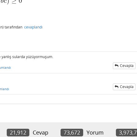
)
≥
0
b
c
n)
tarafından
cevaplandı
ne yanlış sularda yüzüyormuşum.
Cevapla
umlandı
Cevapla
mlandı
21,912
Cevap
73,672
Yorum
3,973,