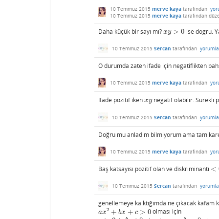
10 Temmuz 2015
merve kaya
tarafından
yor
10 Temmuz 2015
merve kaya
tarafından
düz
Daha küçük bir sayı mı?
>
0
ise dogru. 
x
y
>
0
x
y
10 Temmuz 2015
Sercan
tarafından
yorumla
O durumda zaten ifade için negatiflikten ba
10 Temmuz 2015
merve kaya
tarafından
yor
İfade pozitif iken
negatif olabilir. Sürekli 
x
y
x
y
10 Temmuz 2015
Sercan
tarafından
yorumla
Doğru mu anladım bilmiyorum ama tam kare o
10 Temmuz 2015
merve kaya
tarafından
yor
Baş katsayısı pozitif olan ve diskriminantı
<
<
0
10 Temmuz 2015
Sercan
tarafından
yorumla
genellemeye kalktığımda ne çıkacak kafam ka
2
+
+
>
0
olması için
a
x
2
+
b
x
+
c
>
0
a
x
b
x
c