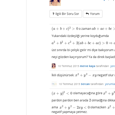
Ilgili Bir Soru Sor
Yorum
2
(
+
+
)
>
0
o zaman
+
+
(
a
+
b
+
c
)
2
>
0
a
b
+
a
c
+
b
c
>
0
a
b
c
a
b
a
c
b
c
Yukarıdaki özdeşliği yerine koyduğumda
2
2
2
+
+
+
2
(
+
+
)
>
0
⇒
a
2
+
b
2
+
c
2
+
2
(
a
b
+
b
c
+
a
c
)
>
0
⇒
a
b
+
b
c
+
a
c
>
0
a
b
c
a
b
b
c
a
c
üst sınırda bi çelişki gelir mi diye bakıyor
neyi gözden kaçırıyorum? Ya da direk başlad
10 Temmuz 2015
merve kaya
tarafından
yor
2
2
İkili düşünürsek:
+
−
negatif olur
x
2
+
y
2
−
x
y
x
y
x
y
10 Temmuz 2015
Sercan
tarafından
yorumla
2
2
(
+
)
<
0
olamayacağına göre
+
(
x
+
y
)
2
<
0
x
2
+
y
2
−
x
y
x
y
pardon pardon ben arada
2
olmadğına dikka
2
2
2
2
ama
+
−
2
<
0
olamazken
x
2
+
y
2
−
2
x
y
<
0
x
2
+
y
x
y
x
y
x
negatif yapmaya yetmez.