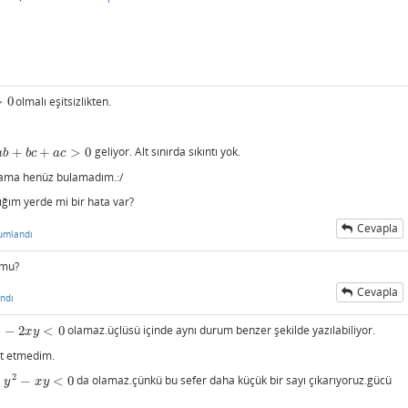
>
0
olmalı eşitsizlikten.
+
+
>
0
geliyor. Alt sınırda sıkıntı yok.
a
b
b
c
a
c
um ama henüz bulamadım.:/
ığım yerde mi bir hata var?
Cevapla
umlandı
 mu?
Cevapla
ndı
2
−
2
<
0
olamaz.üçlüsü içinde aynı durum benzer şekilde yazılabiliyor.
2
x
y
<
0
x
y
t etmedim.
2
+
−
<
0
da olamaz.çünkü bu sefer daha küçük bir sayı çıkarıyoruz.gücü
2
−
x
y
<
0
y
x
y