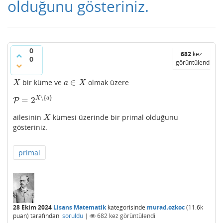
olduğunu gösteriniz.
0
682
kez
0
görüntülendi
∈
bir küme ve
olmak üzere
X
a
∈
X
X
a
X
∖
{
}
X
a
=
2
P
P
=
2
X
∖
{
a
}
ailesinin
kümesi üzerinde bir primal olduğunu
X
X
gösteriniz.
primal
28 Ekim 2024
Lisans Matematik
kategorisinde
murad.ozkoc
(
11.6k
puan)
tarafından
soruldu
|
682
kez görüntülendi