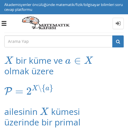
Akademisyenler öncülüğünde matematik/fizik/bilgisayar bilimleri soru
cevap platformu
Toggle
navigation
∈
bir küme ve
X
a
∈
X
X
a
X
olmak üzere
∖
{
}
X
a
=
2
P
=
2
X
∖
{
a
}
P
ailesinin
kümesi
X
X
üzerinde bir primal