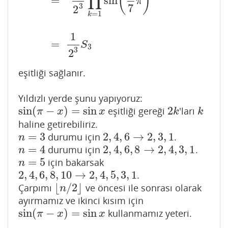
(
)
∏
=
sin
π
7
3
2
=
1
k
1
=
S
3
3
2
eşitliği sağlanır.
Yıldızlı yerde şunu yapıyoruz:
sin
(
−
)
=
sin
2
eşitliği gereği
'ları
sin
(
π
−
x
)
=
sin
x
2
k
k
π
x
x
k
k
haline getirebiliriz.
=
3
2
,
4
,
6
→
2
,
3
,
1
durumu için
.
n
=
3
2
,
4
,
6
→
2
,
3
,
1
n
=
4
2
,
4
,
6
,
8
→
2
,
4
,
3
,
1
durumu için
.
n
=
4
2
,
4
,
6
,
8
→
2
,
4
,
3
,
1
n
=
5
için bakarsak
n
=
5
n
2
,
4
,
6
,
8
,
10
→
2
,
4
,
5
,
3
,
1
.
2
,
4
,
6
,
8
,
10
→
2
,
4
,
5
,
3
,
1
⌊
/
2
⌋
Çarpımı
ve öncesi ile sonrası olarak
⌊
n
/
2
⌋
n
ayırmamız ve ikinci kısım için
sin
(
−
)
=
sin
kullanmamız yeteri.
sin
(
π
−
x
)
=
sin
x
π
x
x