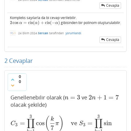
Cevapla
Kompleks sayılarla da bi cevap verilebilir.
2
cos
=
cis
(
)
+
cis
(
−
)
gibisinden bir polinom oluşturulabilir.
2
cos
α
=
cis
(
α
)
+
cis
(
−
α
)
α
α
α
24 Ekim 2024
Sercan
tarafından
yorumlandı
Cevapla
2
Cevaplar
0
0
=
3
2
+
1
=
7
Genellenebilir olarak (
ve
n
=
3
2
n
+
1
=
7
n
n
olacak şekilde)
3
3
C
3
=
∏
k
=
1
3
cos
(
k
7
π
)
ve
S
3
=
∏
k
=
1
3
sin
(
k
7
π
)
(
)
k
∏
∏
=
cos
ve
=
sin
C
π
S
3
3
7
=
1
=
1