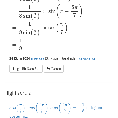
7
1
6
(
)
π
=
×
sin
−
π
7
8
sin
π
(
)
7
1
π
(
)
=
×
sin
7
8
sin
π
(
)
7
1
=
8
24 Ekim 2024
alpercay
(
3.4k
puan)
tarafından
cevaplandı
Ilgili Bir Soru Sor
Yorum
İlgili sorular
2
4
1
(
)
(
)
(
)
π
π
π
cos
⋅
cos
⋅
cos
=
−
olduğunu
cos
(
π
7
)
⋅
cos
(
2
π
7
)
⋅
cos
(
4
π
7
)
=
−
1
8
7
7
7
8
gösteriniz.