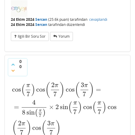
24 Ekim 2024
Sercan
(
25.6k
puan)
tarafından
cevaplandı
24 Ekim 2024
Sercan
tarafından
düzenlendi
Ilgili Bir Soru Sor
Yorum
0
0
2
3
(
)
(
)
π
π
π
(
)
cos
cos
cos
=
7
7
7
4
π
π
(
)
(
)
=
×
2
sin
cos
cos
7
7
8
sin
π
(
)
7
2
3
(
)
(
)
π
π
cos
7
7