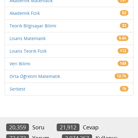
Akademik Matematik
737
Akademik Fizik
52
Teorik Bilgisayar Bilimi
32
Lisans Matematik
5.6k
Lisans Teorik Fizik
112
Veri Bilimi
145
Orta Öğretim Matematik
12.7k
Serbest
1k
20,359
Soru
21,912
Cevap