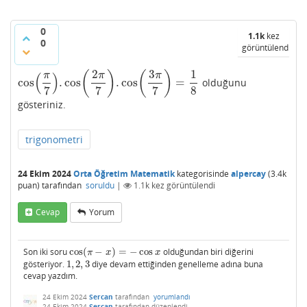
0
1.1k
kez
0
görüntülendi
2
3
1
(
)
(
)
(
)
π
π
π
cos
.
cos
.
cos
=
olduğunu
cos
(
π
7
)
.
cos
(
2
π
7
)
.
cos
(
3
π
7
)
=
1
8
7
7
7
8
gösteriniz.
trigonometri
24 Ekim 2024
Orta Öğretim Matematik
kategorisinde
alpercay
(
3.4k
puan)
tarafından
soruldu
|
1.1k
kez görüntülendi
Cevap
Yorum
Son iki soru
cos
(
−
)
=
−
cos
olduğundan biri diğerini
cos
(
π
−
x
)
=
−
cos
x
π
x
x
gösteriyor.
1
,
2
,
3
diye devam ettiğinden genelleme adına buna
1
,
2
,
3
cevap yazdım.
24 Ekim 2024
Sercan
tarafından
yorumlandı
24 Ekim 2024
Sercan
tarafından
düzenlendi