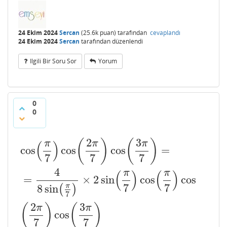
24 Ekim 2024
Sercan
(
25.6k
puan)
tarafından
cevaplandı
24 Ekim 2024
Sercan
tarafından
düzenlendi
Ilgili Bir Soru Sor
Yorum
0
0
2
3
(
)
(
)
π
π
π
(
)
cos
cos
cos
=
7
7
7
4
π
π
(
)
(
)
=
×
2
sin
cos
cos
7
7
8
sin
π
(
)
7
2
3
(
)
(
)
π
π
cos
7
7