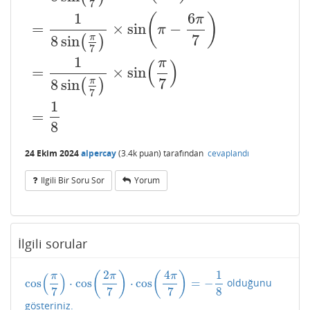
7
1
6
(
)
π
=
×
sin
−
π
7
8
sin
π
(
)
7
1
π
(
)
=
×
sin
7
8
sin
π
(
)
7
1
=
8
24 Ekim 2024
alpercay
(
3.4k
puan)
tarafından
cevaplandı
Ilgili Bir Soru Sor
Yorum
İlgili sorular
2
4
1
(
)
(
)
(
)
π
π
π
cos
⋅
cos
⋅
cos
=
−
olduğunu
cos
(
π
7
)
⋅
cos
(
2
π
7
)
⋅
cos
(
4
π
7
)
=
−
1
8
7
7
7
8
gösteriniz.