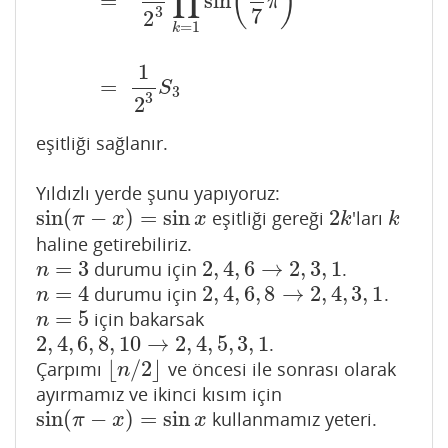
(
)
∏
=
sin
π
7
3
2
=
1
k
1
=
S
3
3
2
eşitliği sağlanır.
Yıldızlı yerde şunu yapıyoruz:
sin
(
−
)
=
sin
2
eşitliği gereği
'ları
sin
(
π
−
x
)
=
sin
x
2
k
k
π
x
x
k
k
haline getirebiliriz.
=
3
2
,
4
,
6
→
2
,
3
,
1
durumu için
.
n
=
3
2
,
4
,
6
→
2
,
3
,
1
n
=
4
2
,
4
,
6
,
8
→
2
,
4
,
3
,
1
durumu için
.
n
=
4
2
,
4
,
6
,
8
→
2
,
4
,
3
,
1
n
=
5
için bakarsak
n
=
5
n
2
,
4
,
6
,
8
,
10
→
2
,
4
,
5
,
3
,
1
.
2
,
4
,
6
,
8
,
10
→
2
,
4
,
5
,
3
,
1
⌊
/
2
⌋
Çarpımı
ve öncesi ile sonrası olarak
⌊
n
/
2
⌋
n
ayırmamız ve ikinci kısım için
sin
(
−
)
=
sin
kullanmamız yeteri.
sin
(
π
−
x
)
=
sin
x
π
x
x