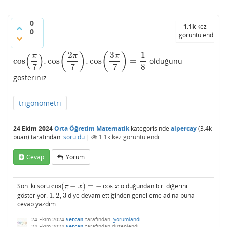
0
1.1k
kez
0
görüntülendi
2
3
1
(
)
(
)
(
)
π
π
π
cos
.
cos
.
cos
=
olduğunu
cos
(
π
7
)
.
cos
(
2
π
7
)
.
cos
(
3
π
7
)
=
1
8
7
7
7
8
gösteriniz.
trigonometri
24 Ekim 2024
Orta Öğretim Matematik
kategorisinde
alpercay
(
3.4k
puan)
tarafından
soruldu
|
1.1k
kez görüntülendi
Cevap
Yorum
Son iki soru
cos
(
−
)
=
−
cos
olduğundan biri diğerini
cos
(
π
−
x
)
=
−
cos
x
π
x
x
gösteriyor.
1
,
2
,
3
diye devam ettiğinden genelleme adına buna
1
,
2
,
3
cevap yazdım.
24 Ekim 2024
Sercan
tarafından
yorumlandı
24 Ekim 2024
Sercan
tarafından
düzenlendi