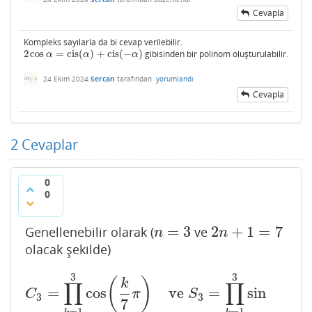
Cevapla
Kompleks sayılarla da bi cevap verilebilir.
2
cos
=
cis
(
)
+
cis
(
−
)
gibisinden bir polinom oluşturulabilir.
2
cos
α
=
cis
(
α
)
+
cis
(
−
α
)
α
α
α
24 Ekim 2024
Sercan
tarafından
yorumlandı
Cevapla
2
Cevaplar
0
0
=
3
2
+
1
=
7
Genellenebilir olarak (
ve
n
=
3
2
n
+
1
=
7
n
n
olacak şekilde)
3
3
C
3
=
∏
k
=
1
3
cos
(
k
7
π
)
ve
S
3
=
∏
k
=
1
3
sin
(
k
7
π
)
(
)
k
∏
∏
=
cos
ve
=
sin
C
π
S
3
3
7
=
1
=
1